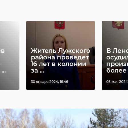
ев
Житель Лужского
В Лен
района проведет
осуди
ю
16 лет в колонии
произ
..
за ...
более 3
30 января 2024, 16:46
03 мая 2024,