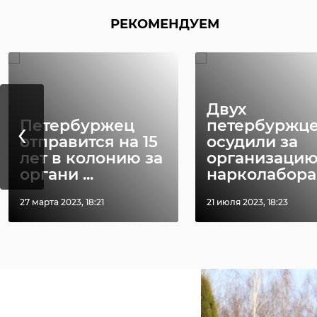
РЕКОМЕНДУЕМ
Двух
‹
Петербуржец
петербуржц
отправится на 15
осудили за
лет в колонию за
организаци
органи ...
нарколабора .
27 марта 2023, 18:21
21 июля 2023, 18:23