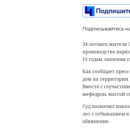
Северо-Западный ок
что мужчина служил 
Курсанты Пермског
Проводить в после
Российской Федера
безопасности Киров
Подписывайтесь на
подразделениях Рос
женсовета Мария Н
В ходе стажировки 
замглавы админист
34-летнего жителя
кинологических под
военнослужащего.
производстве нарк
кинологами и служ
15 годам лишения с
Дмитрий Криворучк
подразделений. Та
ратном подвиге сын
Как сообщает пресс
выполнение задач п
Федерации.
дом на территории 
или общественные 
Вместе с соучастн
Военнослужащего з
мефедрон, массой 
проводил бойца в п
Суд назначил наказ
лет с отбыванием в
обвинение.