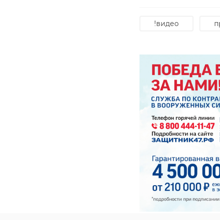
!видео
п