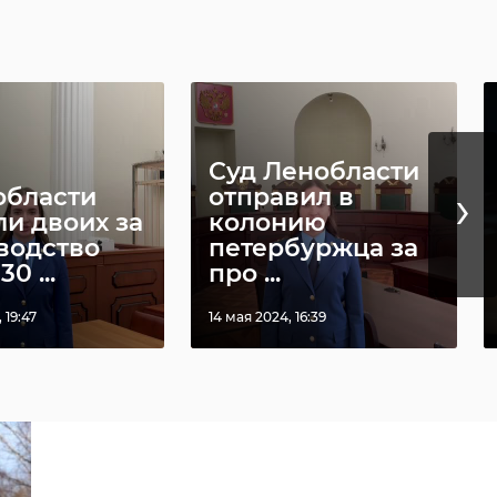
Суд Ленобласти
›
области
отправил в
ли двоих за
колонию
водство
петербуржца за
0 ...
про ...
 19:47
14 мая 2024, 16:39