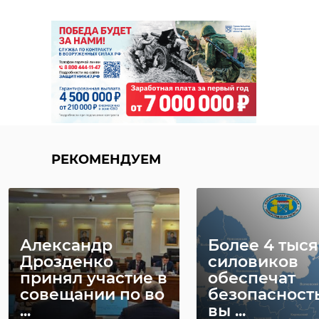
РЕКОМЕНДУЕМ
Александр
Более 4 тыся
Дрозденко
силовиков
принял участие в
обеспечат
совещании по во
безопасност
...
вы ...