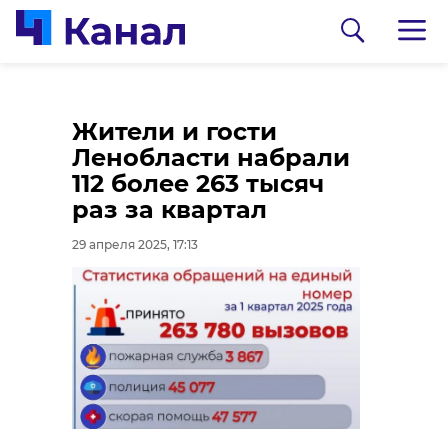
Автобус не
Прокуратура
Жители и гости
остановился на
пресекла самозахват
Ленобласти набрали
остановке. Что
земель в деревне
112 более 263 тысяч
делать и куда
Нижняя Шальдиха
раз за квартал
жаловаться
29 апреля 2025, 16:42
29 апреля 2025, 17:13
29 апреля 2025, 16:32