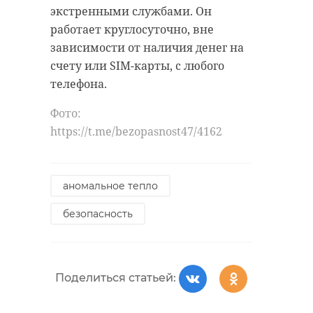
экстренными службами. Он
работает круглосуточно, вне
зависимости от наличия денег на
Поделиться статьей:
счету или SIM-карты, с любого
телефона.
Фото:
РЕКОМЕНДУЕМ
https://t.me/bezopasnost47/4162
аномальное тепло
Комтранс
безопасность
Как капремонт
Ленобласти
"Ладожской" в
презентовал
Петербурге
систему опл
изменит маршр ...
прое ...
Поделиться статьей:
28 февраля 2023, 10:45
01 апреля 2025, 13:52