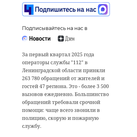
Подписывайтесь на нас в
Подписывайтесь на нас в
Подписывайтесь на нас в
Кировская городская прокуратура
За первый квартал 2025 года
выявила факты самозахвата
Комитет по транспорту
операторы службы "112" в
земель, находящихся в
Ленинградской области во
Ленинградской области приняли
муниципальной собственности.
вторник. 29 апреля, рассказал, что
263 780 обращений от жителей и
Незаконный собственник занял
в последнее время участились
гостей 47 региона. Это - более 3 500
территорию в деревне Нижняя
жалобы на маршрутки, которые
вызовов ежедневно. Большинство
Шальдиха
игнорируют ждущих пассажиров,
обращений требовали срочной
не останавливаясь и проезжая
помощи: чаще всего звонили в
Ведомство оперативно вмешалось
мимо. Специалисты рассказали,
полицию, скорую и пожарную
и нарушитель в установленном
что следует делать в таком случае
службу.
порядке оформил землю на себя. В
и куда жаловаться.