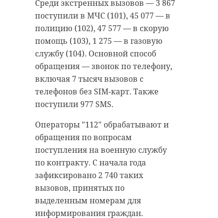
итоге в муниципальный бюджет
Среди экстренных вызовов — 3 867
поступило более 500 тысяч
Так, необходимо зафиксировать
поступили в МЧС (101), 45 077 — в
рублей.
номер маршрута и, по
полицию (102), 47 577 — в скорую
возможности, записать
помощь (103), 1 275 — в газовую
Прокуратура контролирует
государственный номер
службу (104). Основной способ
состояние законности в сфере
транспортного средства. Это
обращения — звонок по телефону,
землепользования.
поможет в дальнейшем
включая 7 тысяч вызовов с
разобраться в случившемся и
телефонов без SIM-карт. Также
Фото:
привлечь нарушителя к
поступили 977 SMS.
https://pxhere.com/ru/photo/772388
ответственности.
Операторы "112" обрабатывают и
Далее следует обратиться
обращения по вопросам
кировский район
напрямую к перевозчику — он
поступления на военную службу
обязан принять меры по
по контракту. С начала года
прокуратура
отношению к водителю,
зафиксировано 2 740 таких
самозахват земель
допустившему нарушение.
вызовов, принятых по
Контактные данные перевозчика
выделенным номерам для
обычно размещены на остановке
информирования граждан.