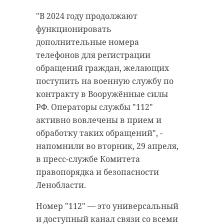
Поделиться статьей:
или на сайте.
"В 2024 году продолжают
Также можно подать
официальное
функционировать
обращение в Комитет по
дополнительные номера
транспорту Ленинградской
телефонов для регистрации
области
через электронную
обращений граждан, желающих
приемную. Специалисты
поступить на военную службу по
комитета обещают рассмотреть
контракту в Вооружённые силы
каждое обращение и провести
РФ. Операторы службы "112"
проверку.
активно вовлечены в прием и
обработку таких обращений", -
Фото: Анастасия
напомнили во вторник, 29 апреля,
Илюшина/47channel, архив
в пресс-службе Комитета
правопорядка и безопасности
Ленобласти.
общественный транспорт
Номер "112" — это универсальный
комтранс
и доступный канал связи со всеми