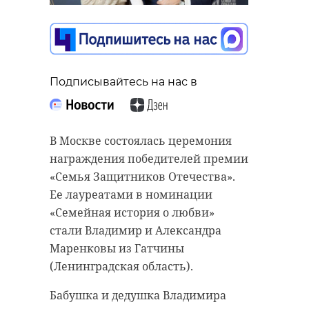
пьяным водителем в
Петербурге
пострадал
полицейский
Подписывайтесь на нас в
Подписывайтесь на нас в
06 декабря 2024, 06:50
При выполнении боевых задач на
В Москве состоялась церемония
территории Белгородской области
награждения победителей премии
Подписывайтесь на нас в
героически погиб рядовой из
«Семья Защитников Отечества».
Тихвинского района Даниил
Ее лауреатами в номинации
Максимович Королев. Житель
«Семейная история о любви»
В четверг, 5 декабря, в
Ленинградской области проявил
стали Владимир и Александра
Приморском районе Санкт-
подлинное мужество и оставался
Маренковы из Гатчины
Петербурга сотрудники
до конца верным присяге.
(Ленинградская область).
Госавтоинспекции с погоней и
стрельбой задерживали пьяного
Даниил Королев погиб в ноябре
Бабушка и дедушка Владимира