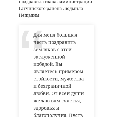
автомобиль «Вольво». Однако
поздравила глава администрации
Победы
водитель иномарки
Гатчинского района Людмила
появится в
проигнорировал требования
Нещадим.
Гатчине
полицейских и решил скрыться.
В Гатчине близким погибших героев
передали Ордена Мужества.
Инспекторы организовали
Посмертной награды удостоили в том
Для меня большая
числе Волонтера Победы
преследование нарушителя. В
Ленинградской области Михаила
честь поздравить
Королева.
итоге, его удалось задержать с
земляков с этой
применением табельного оружия.
заслуженной
Фото: Администрация
Об этом ранее сообщал 47channel.
победой. Вы
Шугозерского сельского поселения
являетесь примером
стойкости, мужества
и безграничной
спецоперация
Пьяный
любви. От всей души
петербуржец
белгородская область
без прав
желаю вам счастья,
пытался
погибший солдат
здоровья и
сбежать от
благополучия. Пусть
Госавтоинспекции