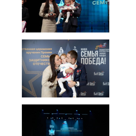
задержали в нетрезвом виде в
Приморском районе Петербурга.
Несмотря на лишение
водительских прав, мужчина
продолжал колесить по городу на
автомобиле.
В отношении автолюбителя
возбуждено уголовное дело за
повторное пьяное вождение, -
рассказали в пресс-службе ГУ МВД
России по Петербургу и
Ленобласти. В ближайшее время
ему будет избрана мера
пресечения.