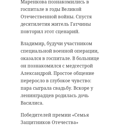
водителя «Вольво». Во время
2024 года, - рассказали в
Маренкова познакомились в
преследования нарушитель
администрации Шугозерского
госпитале в годы Великой
наехал на одного из
сельского поселения. Он был
Отечественной войны. Спустя
правоохранителей.
рядовым контрактной службы.
десятилетия житель Гатчины
повторил этот сценарий.
Сотрудника полиции Приморского
Церемония прощания с
района госпитализировали с
военнослужащим состоится в
Владимир, будучи участником
переломами ног. В отношении
пятницу, 6 декабря, в морге города
специальной военной операции,
водителя «Вольво» возбудили
Тихвин. Гражданская панихида
оказался в госпитале. В больнице
уголовное дело по статье
пройдет с 9:00 до 10:00 часов. В
он познакомился с медсестрой
«Применение насилия в
11:00 бойца похоронят на
Александрой. Простое общение
отношении представителя власти,
Шугозерском кладбище.
переросло в глубокое чувство:
опасного для жизни и здоровья».
пара сыграла свадьбу. Вскоре у
ленинградцев родилась дочь
Напомним, 5 декабря около 15:30 у
Василиса.
дома №38 по Камышовой улице
Памятное место
сотрудники Госавтоинспекции
в честь
Победителей премии «Семья
погибшего на
попытались остановить
Защитников Отечества»
СВО Волонтера