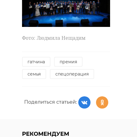
пьяный водитель
полицейский
применение насилия в
отношении представителя
власти
Фото: Людмила Нещадим
Поделиться статьей:
гатчина
премия
семья
спецоперация
Поделиться статьей:
РЕКОМЕНДУЕМ