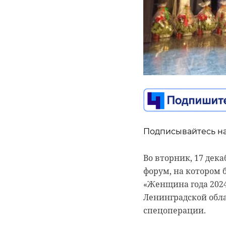
0:00
/ 0:00
Астро Фото Болото/t
Небо на
Подписывайтесь на
украсил
Во вторник, 17 дек
форум, на котором
18 декабря 2024, 06:32
«Женщина года 202
Ленинградской обла
спецоперации.