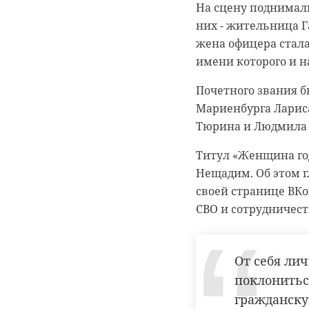
На сцену поднимали
Подписывайтесь на
них - жительница Г
жена офицера стала
В ночь на среду, 1
имени которого и н
удивительное явлен
низкая температура
Почетного звания б
Мариенбурга Ларис
Фотографиями свето
Тюрина и Людмила 
«Астро Фото Болото
также вырос в Санк
Титул «Женщина год
Пискаревском прос
Нещадим. Об этом г
своей странице ВК
Отметим, яркие св
СВО и сотрудничест
около -15 градусов
Морозной ночью во
От себя лич
Чтобы увидеть необ
поклонитьс
освещения. Свет от
гражданску
столб.