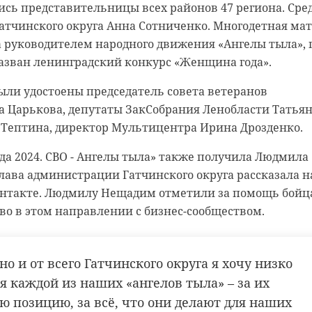
сь представительницы всех районов 47 региона. Сре
 нас в
атчинского округа Анна Сотниченко. Многодетная мат
 руководителем народного движения «Ангелы тыла», 
8 декабря, жители Ленинградской области наблюдали
азван ленинградский конкурс «Женщина года».
ие - световые столбы. Для его появления необходима
 воздуха и высокая влажность.
ыли удостоены председатель совета ветеранов
а Царькова, депутаты ЗакСобрания Ленобласти Татья
вых столбов очевидцы поделились в telegram-канале
Тептина, директор Мультицентра Ирина Дрозденко.
». Чарующее явление наблюдали в Мурино. Световой л
т-Петербурге - в районе станции метро «Озерки», на
а 2024. СВО - Ангелы тыла» также получила Людмила
пекте и Юго-западе Северной столицы.
лава администрации Гатчинского округа рассказала н
онтакте. Людмилу Нещадим отметили за помощь бой
етящиеся полосы расчерчивают небо при температуре
во в этом направлении с бизнес-сообществом.
, которая должна сочетаться с высокой влажностью.
дяной пар превращается в «алмазную пыль».
но и от всего Гатчинского округа я хочу низко
ычное явление, также требуется яркий источник
я каждой из наших «ангелов тыла» – за их
 него отражается в ледяных частицах, создавая светов
ю позицию, за всё, что они делают для наших