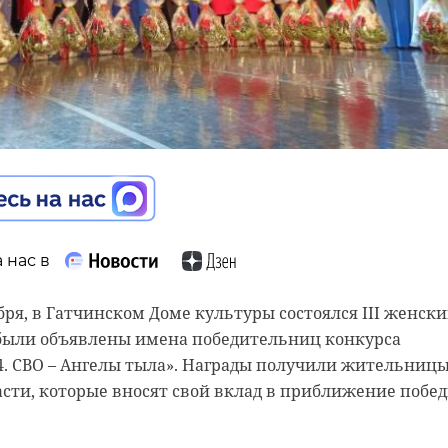
elegram
д Ленобластью
 нас в
и световые столбы
абря, в Гатчинском Доме культуры состоялся III женск
 были объявлены имена победительниц конкурса
4. СВО – Ангелы тыла». Награды получили жительниц
сти, которые вносят свой вклад в приближение побед