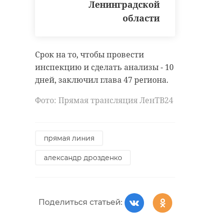
Ленинградской
области
Глава 47 региона обратился к
главам районов, распорядившись
подготовить вместе с
Срок на то, чтобы провести
профильным комитетом сводный
инспекцию и сделать анализы - 10
перечень малоквартирных домов,
дней, заключил глава 47 региона.
исключенных из федеральной
Фото: Прямая трансляция ЛенТВ24
программы, признанные
аварийными, которые надо
расселять, чтобы было понимание
прямая линия
ситуации и необходимых средств.
александр дрозденко
Звонившей предложили два
возможных варианта.
Поделиться статьей:
Мы либо подберем