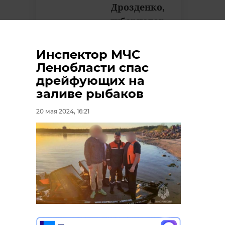
Дрозденко,
губернатор
Ленинградской
области
Инспектор МЧС
Ленобласти спас
дрейфующих на
заливе рыбаков
подпорожский район
20 мая 2024, 16:21
;прямая линия
александр дрозденко
Поделиться статьей: