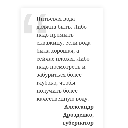
аварийными, теперь
должны расселяться
Питьевая вода
за счет
должна быть. Либо
внепрограммной
надо промыть
части. Потому что на
скважину, если вода
федеральном уровне
была хорошая, а
приняли решение
сейчас плохая. Либо
исключить
надо посмотреть и
малоквартирные
забуриться более
дома из общей
глубоко, чтобы
программы.
получить более
Александр
качественную воду.
Дрозденко,
Александр
губернатор
Дрозденко,
Ленинградской
губернатор
области