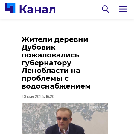
Жительница
Жители деревни
аварийного дома из
Дубовик
Подпорожского
пожаловались
района обратилась
губернатору
на прямую линию с
Ленобласти на
губернатором
проблемы с
водоснабжением
20 мая 2024, 16:03
20 мая 2024, 16:20