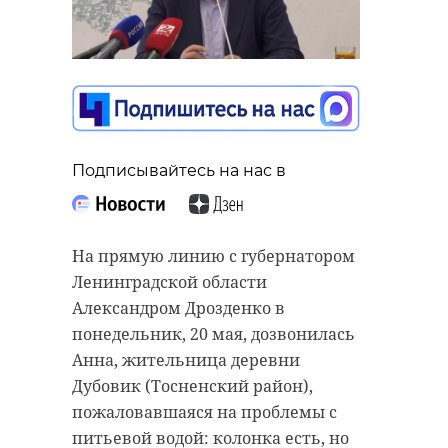
Подписывайтесь на нас в
Подписывайтесь на нас в
В понедельник, 20 мая, губернатор
Ленинградской области Александр
На прямую линию с губернатором
Дрозденко отвечает на вопросы
Ленинградской области
жителей 47 региона в рамках
Александром Дрозденко в
прямой телефонной линии.
понедельник, 20 мая, дозвонилась
Первой дозвонилась мать-
Анна, жительница деревни
одиночка Анастасия, жительница
Дубовик (Тосненский район),
дома, который признали
пожаловавшаяся на проблемы с
аварийным еще в 2021 году.
питьевой водой: колонка есть, но