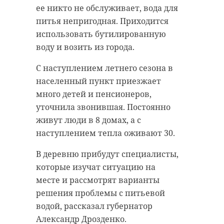
ее никто не обслуживает, вода для
Здание располагается на
питья непригодная. Приходится
Центральной улице в селе
использовать бутилированную
Шеминичи (Подпорожский
воду и возить из города.
район). В доме - две квартиры.
Новое жилье обещали только к
С наступлением летнего сезона в
2030 году, добавила звонившая.
населенный пункт приезжает
много детей и пенсионеров,
уточнила звонившая. Постоянно
Это двухквартирный
живут люди в 8 домах, а с
муниципальный дом.
наступлением тепла оживают 30.
Насколько я
В деревню прибудут специалисты,
понимаю, у нас
которые изучат ситуацию на
сейчас, видимо,
месте и рассмотрят варианты
малоквартирные
решения проблемы с питьевой
дома, которые
водой, рассказал губернатор
признаны
Александр Дрозденко.