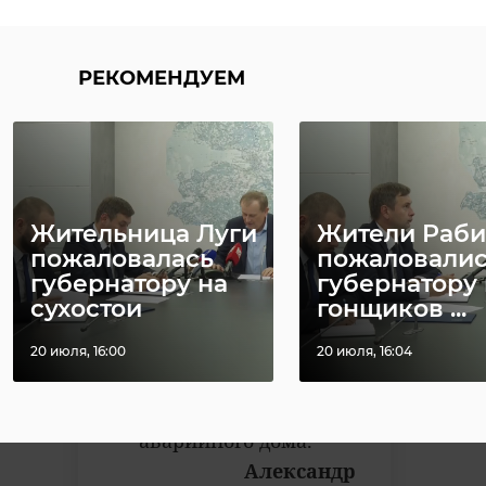
вам квартиру под
найм до момента
расселения дома. Дом
РЕКОМЕНДУЕМ
мы раньше
расселим, чем в 2030
году, это точно.
Постараемся в
ближайшее время.
Жительница Луги
Жители Раби
пожаловалась
пожаловали
Либо сразу вам
губернатору на
губернатору 
подберем квартиру. В
сухостои
гонщиков ...
любом случае,
условия вам
20 июля, 16:00
20 июля, 16:04
подберем, чтобы вы с
ребенком выехали из
аварийного дома.
Александр