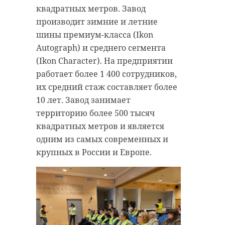
квадратных метров. Завод
детский омбудсмен
мга
производит зимние и летние
шины премиум-класса (Ikon
открытие мотосезона
Autograph) и среднего сегмента
(Ikon Character). На предприятии
работает более 1 400 сотрудников,
Поделиться статьей:
их средний стаж составляет более
10 лет. Завод занимает
территорию более 500 тысяч
квадратных метров и является
РЕКОМЕНДУЕМ
одним из самых современных и
крупных в России и Европе.
Госавтоинсп
В поселке Мга
отправила н