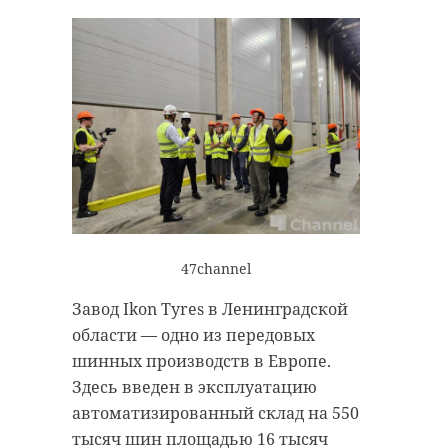
подготовили для гостей концерт, а
затем всех ждут веселые старты.
47channel
Завод Ikon Tyres в Ленинградской
47channel
области — одно из передовых
шинных производств в Европе.
Фото: 47channel
Здесь введен в эксплуатацию
автоматизированный склад на 550
тысяч шин площадью 16 тысяч
байкеры