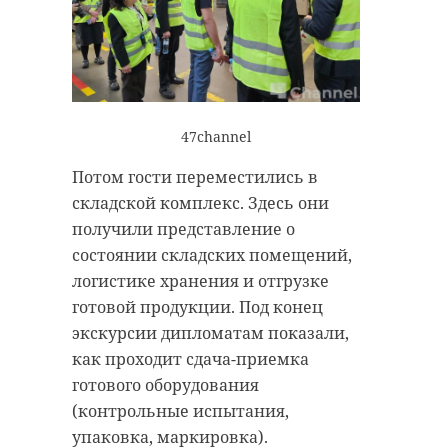
отметила важность таких
мероприятий: ведь дети берут
пример со взрослых и сейчас
могут почувствовать себя
настоящими гонщиками.
47channel
Потом гости переместились в
складской комплекс. Здесь они
получили представление о
состоянии складских помещений,
логистике хранения и отгрузке
готовой продукции. Под конец
экскурсии дипломатам показали,
как проходит сдача-приемка
готового оборудования
47channel
(контрольные испытания,
упаковка, маркировка).
Воспитанники школы-интерната