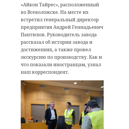
автомобиля «Газель» сбил
«Айкон Тайрес», расположенный
мужчину на велосипеде.
во Всеволожске. На месте их
Потерпевший скончался на месте.
встретил генеральный директор
предприятия Андрей Геннадьевич
Погибший
пересекал
проезжую
Пантюхов. Руководитель завода
часть по нерегулируемому
рассказал об истории завода и
пешеходному переходу, не
достижениях, а также провел
спешившись. Личность
экскурсию по производству. Как и
велосипедиста устанавливается,
что показали иностранцам, узнал
на вид ему около 30 лет. В
наш корреспондент.
результате наезда «Газели»
47channel
мужчина получил травмы,
которые стали причиной смерти.
Мероприятие на старте
мотосезона проводится уже более
Полиция начала проверку по
13 лет. Оно объединяет
факту случившегося.
представителей мотосообществ
Правоохранители выясняют
Ленинградской области и
обстоятельства ДТП,
Северной столицы, а также