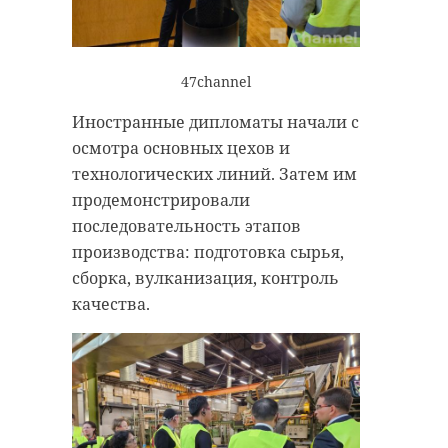
устанавливают личность
волонтеров и общественных
потерпевшего.
деятелей.
Фото: https://vesti-
47channel
yaroslavl.ru/media/k2/items/src/591396950445d
Иностранные дипломаты начали с
осмотра основных цехов и
технологических линий. Затем им
смертельное дтп
продемонстрировали
сбили велосипедиста
последовательность этапов
производства: подготовка сырья,
бугры
сборка, вулканизация, контроль
всеволожский район
качества.
47channel
На ежегодный праздник сегодня
Поделиться статьей:
приехала и уполномоченная по
правам ребенка в 47 регионе
Татьяна Толстова. Омбудсмен