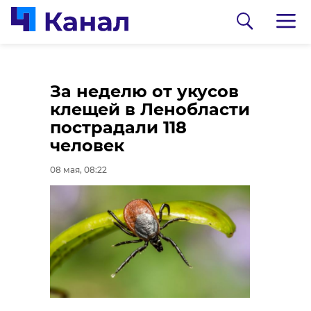
Субботник, открытие
В садоводстве под
За неделю от укусов
памятника и встреча
Гатчиной пенсионер
клещей в Ленобласти
с поисковиками: как
упал в колодец и
пострадали 118
прошла рабочая
погиб
человек
поездка Александра
08 мая, 06:24
08 мая, 08:22
Дрозденко
08 мая, 06:52