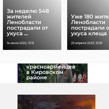
поселении. Он пообщался с
представителями
За неделю 548
отрядов, осмотрел и даже
жителей
Уже 180 жит
примерил современное
Ленобласти
Ленобласти
оборудование, которым
пострадали от
пострадали о
пользуются специалисты.
укуса ...
укуса клеща
Александр
Дрозденко
14 июня 2022, 13:13
25 апреля 2023, 13:35
поучаствовал в
церемонии
захоронения
останков
красноармейцев
в Кировском
районе
В четверг, 7 мая, губернатор
Ленинградской области Александр
Дрозденко в рамках рабочего визита в
Кировский район поучаствовал в
торжественно-траурной церемонии
захоронения останков бойцов,
погибших в годы Великой
Отечественной войны. Мероприятие