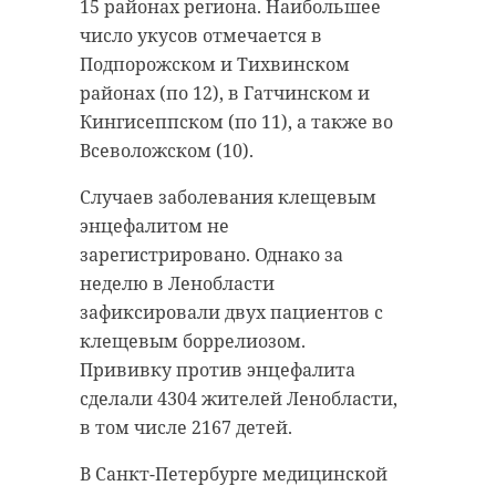
подняли тело погибшего мужчины
15 районах региона. Наибольшее
Группировка войск «Север» и
из колодца.
число укусов отмечается в
торжественно-траурной
Подпорожском и Тихвинском
церемонии захоронения останков
Поисково-спасательный отряд
районах (по 12), в Гатчинском и
советских воинов.
города Тосно передал труп
Кингисеппском (по 11), а также во
сотрудникам полиции. Все
Первой точкой стал родник у
Всеволожском (10).
обстоятельства гибели мужчины
храма Преподобного Сергия
выясняются.
Случаев заболевания клещевым
Радонежского в Сертолово.
энцефалитом не
Александр Дрозденко вместе с
зарегистрировано. Однако за
командой принял участие в
неделю в Ленобласти
уборке территории. В ходе
зафиксировали двух пациентов с
субботника были покрашены
клещевым боррелиозом.
перила, приведен в порядок берег,
Прививку против энцефалита
вывезен мусор и обработаны
сделали 4304 жителей Ленобласти,
морилкой деревянные постройки.
в том числе 2167 детей.
В Санкт-Петербурге медицинской