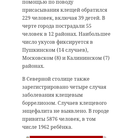
помощью по поводу
Александр
Дрозденко
присасывания клещей обратился
начал рабочую
229 человек, включая 39 детей. В
поездку в
черте города пострадали 55
Сертолово с
человек в 12 районах. Наибольшее
субботника у
число укусов фиксируется в
храма
Пушкинском (14 случаев),
// Мы есть в
MAX
. Не теряйте. //
Губернатор Ленинградской области
Московском (8) и Калининском (7)
Александр Дрозденко прибыл с
рабочей поездкой в Сертолово
районах.
(Всеволожский район). Он принял
Фото: https://t.me/acclenobl/3989
участие в субботнике на территории
храма Преподобного Сергия
Радонежского на улице Школьной.
В Северной столице также
зарегистрировано четыре случая
аварийно-спасательная служба
заболевания клещевым
Затем на базе 56-го учебного
боррелиозом. Случаев клещевого
центра в Сертолово состоялось
гатчинский район
энцефалита не выявлено. В городе
открытие памятника
привиты 5876 человек, в том
«Защитникам Отечества.
числе 1962 ребёнка.
Группировка войск «Север». Он
Поделиться статьей:
представляет собой фигуры