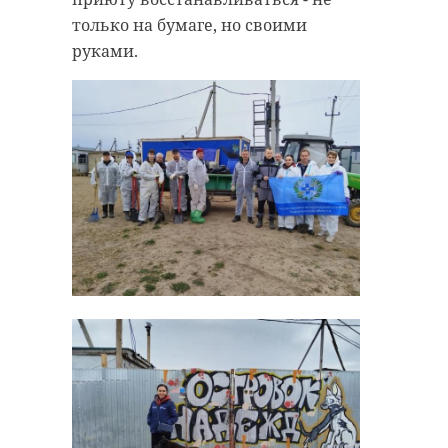
только на бумаге, но своими
руками.
// Мы есть в
MAX
. Не теряйте. //
Фото: Ольга Андреева/47 канал
александр дрозденко
рабочая поездка
фоторепортаж
Поделиться статьей: