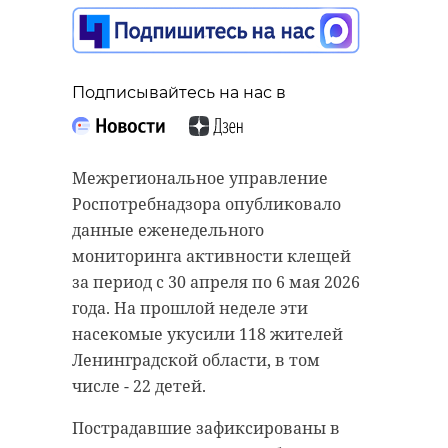
Подписывайтесь на нас в
Подписывайтесь на нас в
Подписывайтесь на нас в
В четверг, 7 мая, на одном из
Межрегиональное управление
участков в садоводстве
Роспотребнадзора опубликовало
«Мостовик» (Гатчинский округ
В четверг, 7 мая, губернатор
данные еженедельного
Ленобласти) в колодец упал
Ленинградской области Александр
мониторинга активности клещей
пожилой мужчина. В результате
Дрозденко с рабочей поездкой
за период с 30 апреля по 6 мая 2026
происшествия пенсионер погиб.
посетил Всеволожский и
года. На прошлой неделе эти
Кировский районы. Он
насекомые укусили 118 жителей
На место происшествия
поучаствовал в субботнике
Ленинградской области, в том
отправились сотрудники
территории родника у храма, в
числе - 22 детей.
Аварийно-спасательной службы
открытии памятника
Ленинградской области. Они
Пострадавшие зафиксированы в
«Защитникам Отечества.