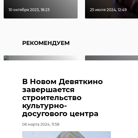
10 октября 2023, 18:23
25 июля 2024, 12:49
Поделиться статьей:
РЕКОМЕНДУЕМ
В поселке
В Новом Девяткино
Первомайское
В аварии на
завершается
произошло
трассе М-10
строительство
массовое ДТП,
пострадали 
культурно-
бетон ...
человека
досугового центра
12 августа 2020, 20:27
22 октября 2025, 08:32
06 марта 2024, 11:58