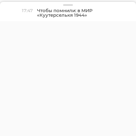
17:47
Чтобы помнили: в МИР
«Куутерселькя 1944»
реконструкторы снова
прорвали финскую
оборону