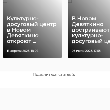
Фото: Официальный канал ГУП
"Водоканал Санкт-Петербурга".
Культурно-
В Новом
досуговый центр
Девяткино
в Новом
достраивают
Девяткино
культурно-
водоканал
откроют ...
досуговый ц
спасение тюленей
13 апреля 2023, 18:08
06 июля 2023, 17:55
фонд друзей балтийской нерпы
Поделиться статьей: