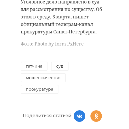
«Интересные события в Выборге»
"Выхаживать таких крох -
Уголовное дело направлено в суд
ВКонтакте.
большая и сложная работа,
для рассмотрения по существу. Об
поэтому пожелаем нерпочке
этом в среду, 6 марта, пишет
здоровья!" - отмечается в
официальный телеграм-канал
сообщении ГУП "Водоканал Санкт-
прокуратуры Санкт-Петербурга.
Петербурга". Также отмечается,
Фото: Photo by form PxHere
что тем самым был официально
открыт сезон спасения
ластоногих.
гатчина
суд
Водоканал и Фонд друзей
мошенничество
балтийской нерпы напомнили
жителям и гостям Петербурга и
прокуратура
Ленобласти, что при встрече с
тюленем или нерпой необходимо
позвонить по телефону 699-23-99.
Поделиться статьей:
Не стоит предпринимать никаких
самостоятельных действий: это