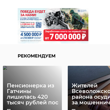
может быть опасным для вас и для
животного.
РЕКОМЕНДУЕМ
Фото: Интересные события в
Выборге/ВКонтакте
Пенсионерка из
Жителей
дтп
массовая авария
Гатчины
Всеволожско
лишилась 420
района осуд
выборгский район
тысяч рублей пос
за мошеннич
...
...