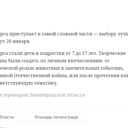
 нас в
ласти в честь 80-летия прорыва блокады Ленинграда
рса приступает к самой сложной части — выбору луч
стафету памяти "Прорыв 80". Накануне к акции
ут 20 января.
асатели региона. Видеосообщение с отрывком из
са стали дети и подростки от 7 до 17 лет. Творческие
ля блокадного Ленинграда зачитал начальник ГКУ
жны были создать по личным впечатлениям: от
еспечению ГЗ ЛО" Альберт Пикалюк.
рической ролью животных в значительных событиях,
г отрывок из воспоминаний Игоря Константиновича
ликой Отечественной войны, или после прочтения кн
дневнике житель рассказал о событиях 8 сентября 194
тветствующую тематику.
ветеринарии Ленинградской области
 может присоединиться любой желающий. Для этого
ео с воспоминаниями близких о героических днях
ли прочитать фрагмент из писем и дневников,
бласти
блокада ленинграда
х и библиотеках Ленинградской области. Позднее все