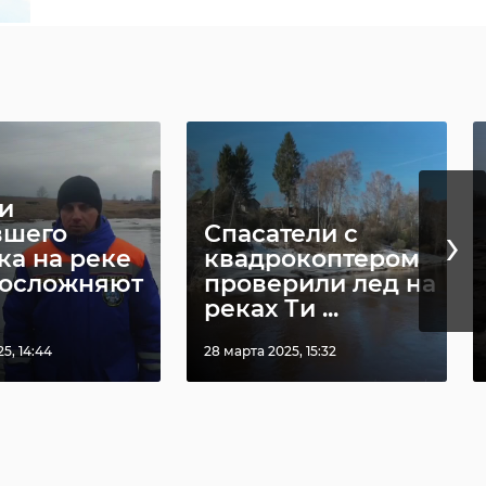
и
›
вшего
Спасатели с
ка на реке
квадрокоптером
 осложняют
проверили лед на
реках Ти ...
5, 14:44
28 марта 2025, 15:32