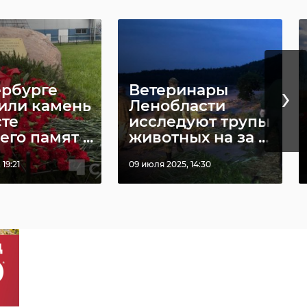
›
ербурге
Ветеринары
или камень
Ленобласти
сте
исследуют трупы
го памят ...
животных на за ...
19:21
09 июля 2025, 14:30