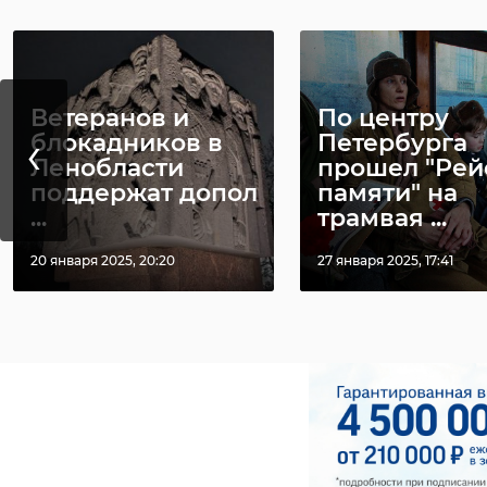
!видео
а
Ветеранов и
По центру
‹
блокадников в
Петербурга
Ленобласти
прошел "Рей
поддержат допол
памяти" на
...
трамвая ...
20 января 2025, 20:20
27 января 2025, 17:41