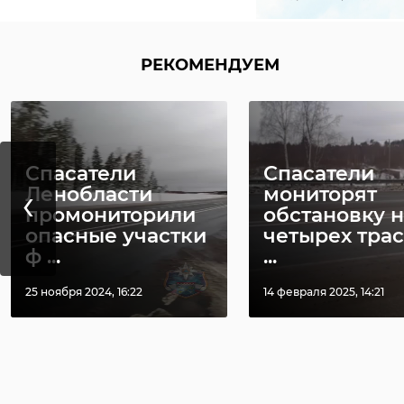
РЕКОМЕНДУЕМ
Спасатели
Спасатели
‹
Ленобласти
мониторят
промониторили
обстановку н
опасные участки
четырех трас
ф ...
...
25 ноября 2024, 16:22
14 февраля 2025, 14:21