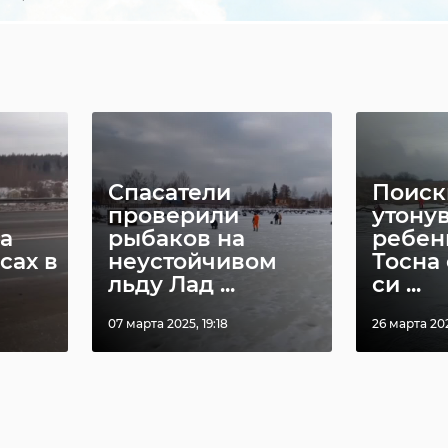
Спасатели
Поиск
проверили
утону
а
рыбаков на
ребен
сах в
неустойчивом
Тосна
льду Лад ...
си ...
07 марта 2025, 19:18
26 марта 202