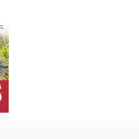
ию
ндр
ли
и
ал