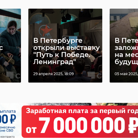
варийно-спасательная служба
Прорыв 80
В Петербурге
В Пет
с
открыли выставку
залож
"Путь к Победе.
на ме
Ленинград"
будуще
29 апреля 2025, 18:09
05 мая 2025, 