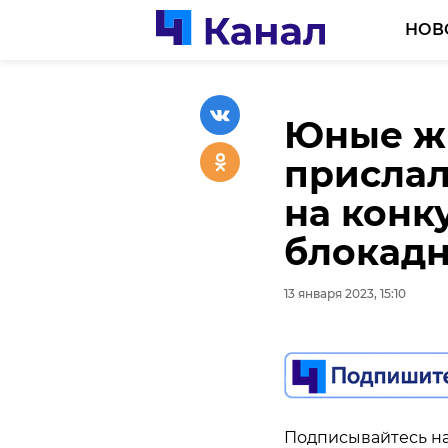
НОВ
Юные ж
В Петер
прислал
мужчин
на конк
сотрудн
блокадн
13 января 2023, 14:26
13 января 2023, 15:10
Подписывайтесь на
Подписывайтесь на