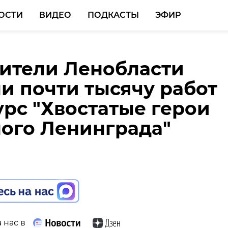
ОСТИ
ВИДЕО
ПОДКАСТЫ
ЭФИР
ители Ленобласти
бурге задержали двои
и почти тысячу работ
, угрожавших ножом
урс "Хвостатые герои
ику храма
ого Ленинграда"
 нас в
 нас в