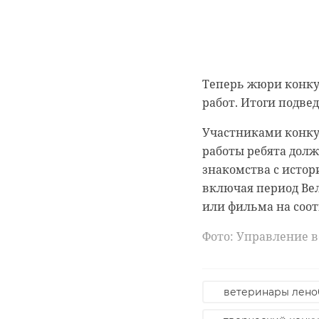
Подписывайтесь на
В Ленинградской об
Теперь жюри конку
запустили онлайн-э
работ. Итоги подвед
присоединились сп
Участниками конкур
воспоминаний жите
работы ребята дол
"Управление по об
знакомства с исто
В основу ролика лё
включая период Ве
Малахова. В своем 
или фильма на соо
года.
Фото: Управление 
К онлайн-эстафете
нужно записать вид
прорыва блокады, и
ветеринары лено
хранящихся в музея