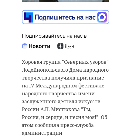
Подписывайтесь на нас в
Подписывайтесь на нас в
Подписывайтесь на нас в
Центр крови Ленинградской
области получил сразу несколько
Хоровая группа "Северных узоров"
наград федерального уровня за
Лодейнопольского Дома народного
Ивангород станет главной
работу по развитию донорства.
творчества получила признание
площадкой празднования 99-
Итоги профильных конкурсов и
на IV Международном фестивале
летия Ленинградской области.
акций подвели 8 и 9 июня в
народного творчества имени
Основные торжества, концерты и
Москве.
заслуженного деятеля искусств
народные гуляния пройдут 1
России А.П. Мистюкова "Ты,
В понедельник, 8 июня, в пресс-
августа, и ожидается, что город
Россия, и сердце, и песня моя!". Об
центре ТАСС объявили результаты
примет большое число гостей со
этом сообщила пресс-служба
спецпроекта "Донорство
всего региона.
администрации