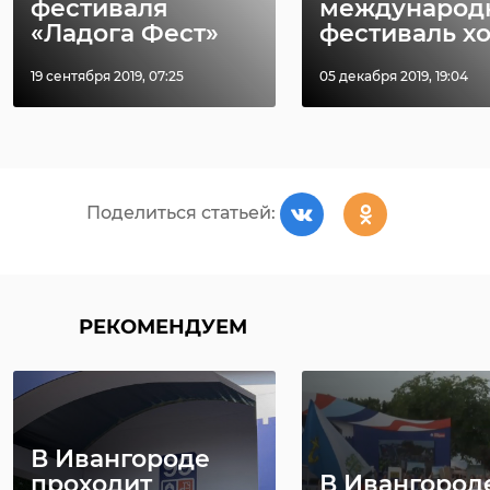
фестиваля
международ
заготовлено 28 280
https://max.ru/obyasnyaemrf_lenobl/AZ62ORXnB
«Ладога Фест»
фестиваль х
доз крови, проведено
29 206 донаций.
19 сентября 2019, 07:25
05 декабря 2019, 19:04
Гордимся коллегами,
ивангород
поздравляем и
благодарим за
неустанный труд!",
Поделиться статьей:
- подчеркнул
Александр Жарков.
РЕКОМЕНДУЕМ
В Ивангороде
проходит
В Ивангород