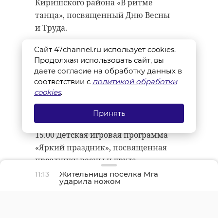
Киришского района «В ритме
танца», посвященный Дню Весны
и Труда.
Киришский район, поселок
Сайт 47channel.ru использует cookies.
Продолжая использовать сайт, вы
Будогощь, ул. Исполкомовская, д.
даете согласие на обработку данных в
1, Дом культуры.
соответствии с
политикой обработки
cookies
.
Принять
Кировский район
15.00 Детская игровая программа
«Яркий праздник», посвященная
празднику весны и труда.
11:13
Жительница поселка Мга
Кировский район, поселок
ударила ножом
знакомого во время
Павлово, ул. Спортивная, д. 1, Дом
ссоры
культуры.