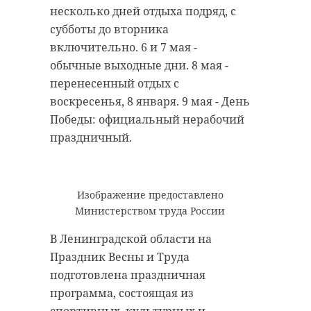
несколько дней отдыха подряд, с
Анастасия Федоровна родилась 18
субботы до вторника
Выходные в мае
октября 1923 года в Пензенской
2023: Россиян
включительно. 6 и 7 мая -
области. Она окончила
ждут две
обычные выходные дни. 8 мая -
педагогическое училище в
сокращенные
перенесенный отдых с
рабочие недели
Мурманской области и до войны
воскресенья, 8 января. 9 мая - День
была учителем начальных
Победы: официальный нерабочий
А также длинный многодневный
классов.
отдых.
праздничный.
В годы Войны Анастасия
Выходные в Ленинградской
Федоровна работала медсестрой
области 1 мая: как 47 регион
военного госпиталя. Там она
Изображение предоставлено
отметит Праздник Весны и Труда.
познакомилась с будущем мужем
Министерством труда России
Николаем Ефимовичем - военным
Бокситогорский район
В Ленинградской области на
нейрохирургом. До конца войны
Праздник Весны и Труда
11.00 Весенняя
женщина работала в военном
подготовлена праздничная
сельскохозяйственная ярмарка,
госпитале, а затем стала
программа, состоящая из
концертная программа.
фельдшером. Вместе с супругом