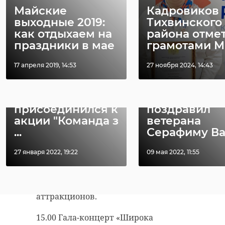
Майские
Кадровиков
школа № 2.
выходные 2019:
Тихвинского
РЕКОМЕНДУЕМ
как отдыхаем на
района отме
праздники в мае
грамотами Ми
Выборгский район
17 апреля 2019, 14:53
27 ноября 2024, 14:43
11.00 Традиционный велопробег
Александр
Губернатор
по улицам Выборга, посвященный
Дрозденко
Ленобласти
78-й годовщине Победы в Великой
присоединился к
поздравил
Отечественной войне.
акции "Команда з
ветерана
...
Серафиму Ва .
12.00 Праздничное открытие
городка аттракционов
27 января 2022, 19:22
09 мая 2022, 11:55
«Обнимательное настроение».
Выборг, парк Ленина, городок
аттракционов.
15.00 Гала-концерт «Широка