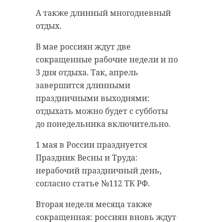
А также длинный многодневный
отдых.
47channel публикует, как 47
В мае россиян ждут две
регион отметит Праздник Весны и
Подписывайтесь на нас в
сокращенные рабочие недели и по
Труда.
3 дня отдыха. Так, апрель
Во всех районах пройдут
завершится длинными
субботники, спортивные
праздничными выходнями:
Губернатор Ленинградской
мероприятия и концерты. Как
отдыхать можно будет с субботы
области Александр Дрозденко
ранее сообщал 47channel, это
до понедельника включительно.
продолжает лично поздравлять
также - праздничный выходной
ветеранов Великой
1 мая в России празднуется
день.
Отечественной войны с
Праздник Весны и Труда:
наступающим Днем Победы. В
нерабочий праздничный день,
пятницу, 28 апреля, вместе с
согласно статье №112 ТК РФ.
депутатом Госдумы Светланой
Журовой он навестил Анастасию
Вторая неделя месяца также
Федоровну Гарбуз.
сокращенная: россиян вновь ждут