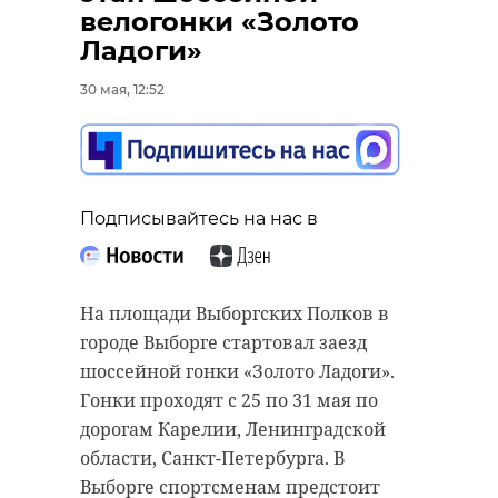
велогонки «Золото
Ладоги»
30 мая, 12:52
Подписывайтесь на нас в
Подписывайтесь на нас в
В Киришском районе с 29 мая по 1
В деревне Энколово Бугровского
Подписывайтесь на нас в
июня Госавтоинспекция проводит
городского поселения
рейд «Нетрезвый водитель»,
Всеволожского района Ленобласти
направленный на выявление и
30 мая состоится масштабное
предотвращение случаев
этнокультурное мероприятие
На площади Выборгских Полков в
управления транспортными
«Энколово собирает друзей».
городе Выборге стартовал заезд
средствами в состоянии
Праздник приурочен к Году
шоссейной гонки «Золото Ладоги».
алкогольного опьянения.
единства народов России и
Гонки проходят с 25 по 31 мая по
обещает стать ярким и
дорогам Карелии, Ленинградской
За первое
нарушение
водителям
незабываемым событием для всех
области, Санкт-Петербурга. В
грозит штраф в размере 45 тысяч
гостей фестиваля.
Выборге спортсменам предстоит