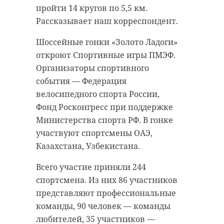
рублей и лишение прав на срок от
пройти 14 кругов по 5,5 км.
полутора до двух лет. В случае
В программе запланированы
Рассказывает наш корреспондент.
повторного задержания водителя
разнообразные активности для
нетрезвым, дело будет передано в
детей и взрослых, концерт,
Шоссейные гонки «Золото Ладоги»
уголовное производство. И тогда
мастер-классы по декоративно-
откроют Спортивные игры ПМЭФ.
нарушителю могут назначить
прикладному искусству.
Организаторы спортивного
принудительные работы, а то и
Посетители смогут принять
события — Федерация
тюремное заключение сроком до
участие в традиционных
велосипедного спорта России,
двух лет.
народных играх. Особое место в
Фонд Росконгресс при поддержке
программе займет полевая кухня,
Министерства спорта РФ. В гонке
Патрульные машины оснащены
где можно будет попробовать
участвуют спортсмены ОАЭ,
видеорегистраторами, что
разнообразные блюда.
Казахстана, Узбекистана.
исключает возможность
договориться на месте без
Организаторы
приглашают
Всего участие приняли 244
последствий. Любая попытка дать
приходить на фестиваль вместе с
спортсмена. Из них 86 участников
взятку может повлечь за собой
семьей, друзьями и соседями. Это
представляют профессиональные
наказание в виде лишения
отличная возможность провести
команды, 90 человек — команды
свободы на срок до 15 лет.
время в кругу близких, узнать
любителей, 35 участников —