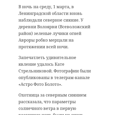
В ночь на среду, 1 марта, в
Ленинградской области вновь
Запланированную на первый
Следственный комитет
наблюдали северное сияние. У
день весны традиционную
Ленобласти во вторник, 28
деревни Волоярви (Всеволожский
проверку системы оповещения
февраля, сообщил о задержании
район) зеленые лучики огней
решили отменить. Сирены не
главы администрации
Авроры робко мерцали на
прозвучат в среду, 1 марта, как в
Киришского района Ленобласти.
протяжении всей ночи.
Петербурге, так и в Ленинградской
Чиновника подозревают в
Запечатлеть удивительное
области. Об этом сообщила пресс-
превышении должностных
явление удалось Кате
служба комитета правопорядка и
полномочий при реализации
Стрельниковой. Фотографии были
безопасности 47 региона.
нацпроекта "Жилье и городская
опубликованы в телеграм-канале
среда".
Первый день весны в Северной
«Астро Фото Болото».
столице и Ленобласти начнут без
По данным следствия,
Охотница за северным сиянием
сирен. Не станут также проверять
задержанный вместе с другими
рассказала, что параметры
в двух регионах и уличные
подозреваемыми должностными
солнечного ветра в первую
громкоговорители и другие
лицами заключил контракт с