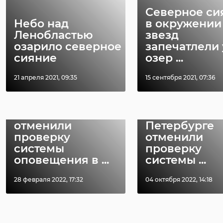
избрании меры пресечения в виде
Поделиться статьей:
Северное си
заключения под стражу.
Небо над
в окружении
Ленобластью
звезд
Фото: Следственный комитет по
озарило северное
запечатлели 
Ленинградской области
РЕКОМЕНДУЕМ
сияние
озер ...
21 апреля 2021, 09:35
15 сентября 2021, 07:36
киришский район
следственный комитет
В Ленобласти
В Ленобласт
отменили
Петербурге
превышение должностных
полномочий
проверку
отменили
системы
проверку
оповещения в ...
системы ...
Поделиться статьей:
28 февраля 2022, 17:32
04 октября 2022, 14:18