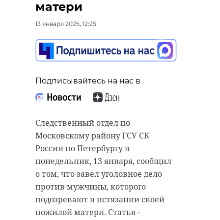
матери
13 января 2025, 12:25
Подписывайтесь на нас в
Фото:
https://t.me/astrophotoboloto/20882?
Следственный отдел по
single
Московскому району ГСУ СК
России по Петербургу в
понедельник, 13 января, сообщил
вуокса
птицы
фото
о том, что завел уголовное дело
против мужчины, которого
утка
подозревают в истязании своей
пожилой матери. Статья -