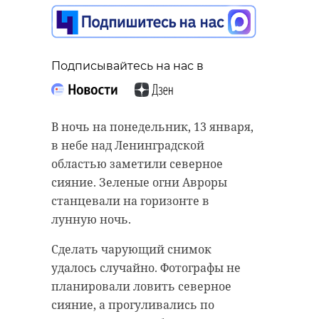
Подписывайтесь на нас в
Подписывайтесь на нас в
В Ленинградской области на реке
В ночь на понедельник, 13 января,
Вуокса заметили утку свиязь,
в небе над Ленинградской
которая осталась здесь зимовать.
областью заметили северное
сияние. Зеленые огни Авроры
Фото в понедельник, 13 января,
станцевали на горизонте в
опубликовано на канале
лунную ночь.
@astrophotoboloto в Telegram.
Сделать чарующий снимок
удалось случайно. Фотографы не
Уточка свиязь
планировали ловить северное
осталась на зимовку
сияние, а прогуливались по