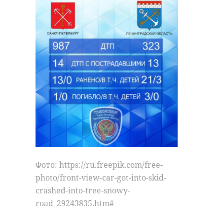
Фото: https://ru.freepik.com/free-
photo/front-view-car-got-into-skid-
crashed-into-tree-snowy-
road_29243835.htm#