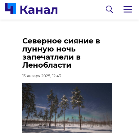
В Ленобласти на
Северное сияние в
реке Вуокса осталась
лунную ночь
зимовать уточка
запечатлели в
свиязь
Ленобласти
13 января 2025, 11:46
13 января 2025, 12:43