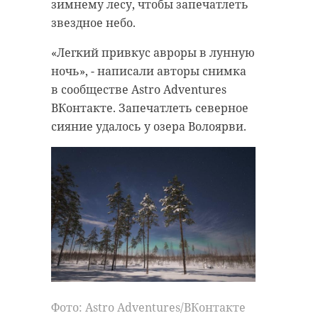
на реке Вуоксе.
зимнему лесу, чтобы запечатлеть
Январь 2025, Вуокса
звездное небо.
(Ленобласть)
«Легкий привкус авроры в лунную
@astrophotoboloto
ночь», - написали авторы снимка
в сообществе Astro Adventures
ВКонтакте. Запечатлеть северное
Утка свиязь (Mareca penelope) —
сияние удалось у озера Волоярви.
это средних размеров перелетная
птица из семейства утиных,
широко распространенная в
северных районах Евразии.
Эти утки предпочитают водоемы с
открытыми мелководьями,
окруженные растительностью,
включая озера, болота и реки.
Зимой их можно встретить на
Фото: Astro Adventures/ВКонтакте
морских побережьях, лагунах и