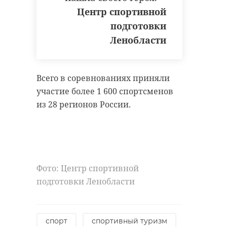
безопасности страны и
Центр спортивной
будут задействованы 392 машины.
боеготовности вооруженных сил.
Все необходимые компоненты для
подготовки
посыпки дорог распределены на
В ходе обсуждения также
Ленобласти
29 производственных базах.
озвучили предложение увеличить
минимальную оплату труда с 1
января 2024 года до 20 135 рублей.
Всего в соревнованиях приняли
Прожиточный минимум составит
участие более 1 600 спортсменов
Фото: 47channel
при этом порядка 16 тысяч
из 28 регионов России.
зима
дороги
Фото: Центр спортивной
Поделиться статьей:
подготовки Ленобласти
спорт
спортивный туризм