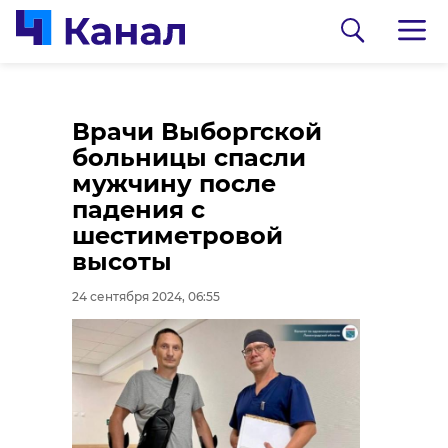
В Ленобласти
Врачи Выборгской
стартовал первый
больницы спасли
этап всероссийской
мужчину после
олимпиады
падения с
школьников
шестиметровой
высоты
23 сентября 2024, 21:32
0:00
/ 0:00
24 сентября 2024, 06:55
Видео: 47channel
Водитель "Лексуса"
сбил двух женщин на