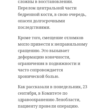
участие в олимпиаде по
сентября, около 13:07 на
сложны в восстановлении.
математике и русскому языку. С
пересечении проспекта Юрия
Перелом центральной части
графиком проведения школьного
Гагарина и Алтайской улицы.
бедренной кости, в свою очередь,
этапа можно ознакомиться на
Водитель "Лексуса", совершая
опасен долгосрочными
сайте
Центра "Интеллект".
левый поворот", сбил двух
последствиями.
женщин 49 и 57 лет.
Всероссийская олимпиада состоит
Кроме того, смещение отломков
из четырех этапов: школьный,
Пострадавших госпитализировали
могло привести к неправильному
муниципальный, региональный и
в состоянии средней степени
сращению. Это вызывает
заключительный. Олимпиада
тяжести. По факту аварии идет
деформацию конечности,
проходит с 1 сентября по 30 июня.
проверка.
ограничения в подвижности и
Дипломы победителей и призеров
часто сопровождается
дают право поступления в
хронической болью.
ведущие вузы России без
!видео
санкт-петербург
Как рассказали в понедельник, 23
экзаменов по соответствующему
авария
сбили пешеходов
сентября, в Комитете по
профилю. Они действуют 4 года.
здравоохранению Ленобласти,
Фото: комитет образования
пациенту провели операцию.