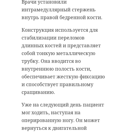
Ленобласти
Врачи установили
Поделиться статьей:
интрамедуллярный стержень
внутрь правой бедренной кости.
всероссийская олимпиада
школьников
Конструкция используется для
стабилизации переломов
образование
длинных костей и представляет
собой тонкую металлическую
трубку. Она вводится во
Поделиться статьей:
внутреннюю полость кости,
обеспечивает жесткую фиксацию
и способствует правильному
сращиванию.
РЕКОМЕНДУЕМ
Уже на следующий день пациент
мог ходить, наступая на
оперированную ногу. Он может
вернуться к двигательной
В Ленобласти