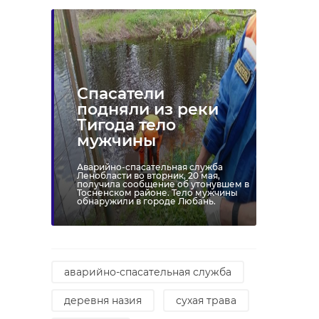
апостолов Петра и Павла Михаил
Николаев.
статистика новорожденных
управление загс
Спасатели
подняли из реки
Тигода тело
мужчины
Поделиться статьей:
Аварийно-спасательная служба
Ленобласти во вторник, 20 мая,
получила сообщение об утонувшем в
Тосненском районе. Тело мужчины
обнаружили в городе Любань.
РЕКОМЕНДУЕМ
аварийно-спасательная служба
деревня назия
сухая трава