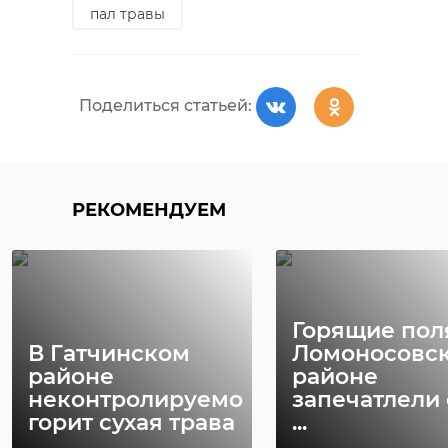
В Ленобласти в
За июнь в
пал травы
мае родилось
Ленобласти
рекордное число
родилось 97
малышей
малышей
Поделиться статьей:
06 июня 2024, 20:54
08 июля 2024, 19:23
РЕКОМЕНДУЕМ
Горящие пол
В Гатчинском
Ломоносовс
районе
районе
неконтролируемо
запечатлели 
горит сухая трава
...