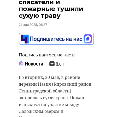
спасатели и
пожарные тушили
сухую траву
21 мая 2025, 06:27
Подписывайтесь на нас в
Подписывайтесь на нас в
Управление ЗАГС Ленинградской
Подписывайтесь на нас в
области с начала 2025 года
В Доме народного творчества в
зарегистрировало 3378
Лодейном Поле 15 мая прошла
новорожденных в регионе. Об
церемония прощания с
Во вторник, 20 мая, в районе
этом 20 мая сообщила пресс-
участником спецоперации
деревни Назия (Кировский район
служба региональной
Павлом Павловичем Гужовым.
Ленинградской области)
администрации.
Ефрейтор погиб в Херсонской
загорелась сухая трава. Пожар
области, сообщили в пресс-службе
Среди них - 1427 первенцев.
вспыхнул на участке между
районной администрации.
Ладожским озером и
Впервые мамами в возрасте до 30