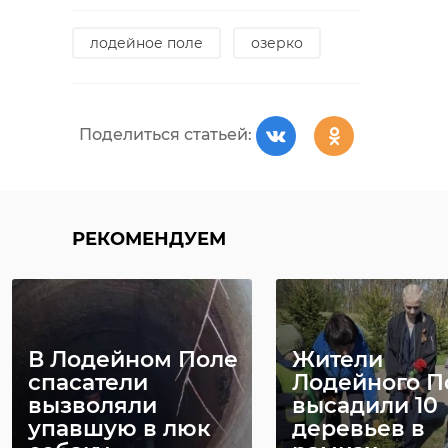
лодейное поле
озерко
Поделиться статьей:
РЕКОМЕНДУЕМ
В Лодейном Поле
Жители
спасатели
Лодейного П
вызволяли
высадили 10
упавшую в люк
деревьев в