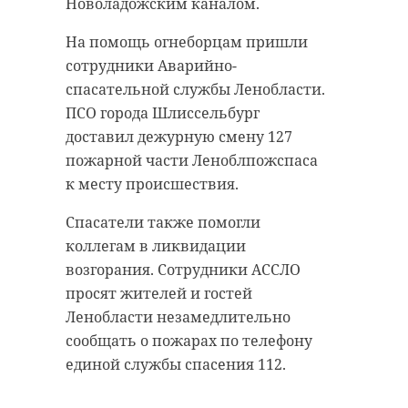
Павел Гужов добровольцем
Новоладожским каналом.
лет стало 1028 женщин. После 30
отправился на фронт летом 2023
лет своего первого ребенка родили
На помощь огнеборцам пришли
года. Выполнял боевые задачи в
444 человек.
сотрудники Аварийно-
зоне СВО в роли оператора-
спасательной службы Ленобласти.
наводчика мотострелковой
ПСО города Шлиссельбург
дивизии войсковой части в
доставил дежурную смену 127
Херсонской области. На поле боя
пожарной части Леноблпожспаса
он проявил себя как
к месту происшествия.
мужественный, храбрый,
самоотверженный и стойкий
Спасатели также помогли
боец.
коллегам в ликвидации
возгорания. Сотрудники АССЛО
Траурное мероприятие прощания
просят жителей и гостей
сопровождалось духовым
Ленобласти незамедлительно
оркестром и почетным караулом.
сообщать о пожарах по телефону
Чин отпевания совершил
единой службы спасения 112.
настоятель местного храма
Фото:
святых первоверховных
https://pxhere.com/ru/photo/1250133