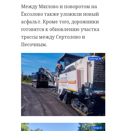
Ленинградской области.
Между Мяглово и поворотом на
Ёксолово также уложили новый
асфальт. Кроме того, дорожники
готовятся к обновлению участка
трассы между Сертолово и
Песочным.
Фото: Александр
Дрозденко/telegram
александр дрозденко
Балтик Ралли
спецоперация