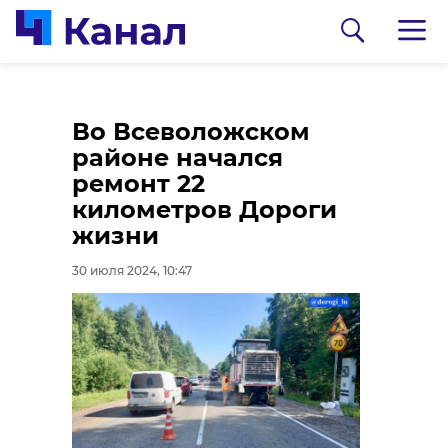
Олег Малащенко
На фестивале
Во Всеволожском
посетил
«Балтик Ралли»
районе начался
деревообрабатывающее
собрали более 8
ремонт 22
предприятие в
миллионов рублей
километров Дороги
Волосовском районе
для участников СВО
жизни
30 июля 2024, 10:22
30 июля 2024, 09:57
30 июля 2024, 10:47