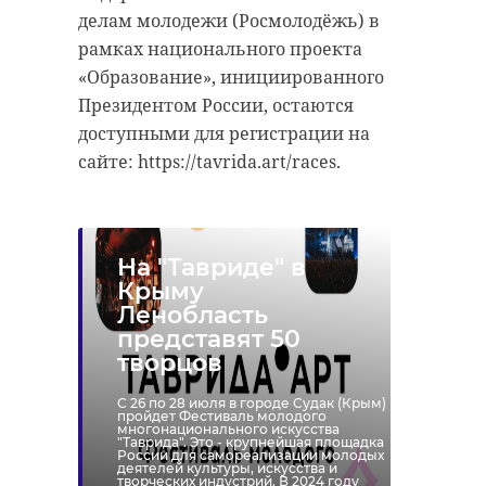
делам молодежи (Росмолодёжь) в
рамках национального проекта
«Образование», инициированного
Президентом России, остаются
доступными для регистрации на
сайте: https://tavrida.art/races.
На "Тавриде" в
Крыму
Ленобласть
представят 50
творцов
С 26 по 28 июля в городе Судак (Крым)
пройдет Фестиваль молодого
многонационального искусства
"Таврида". Это - крупнейшая площадка
России для самореализации молодых
деятелей культуры, искусства и
творческих индустрий. В 2024 году