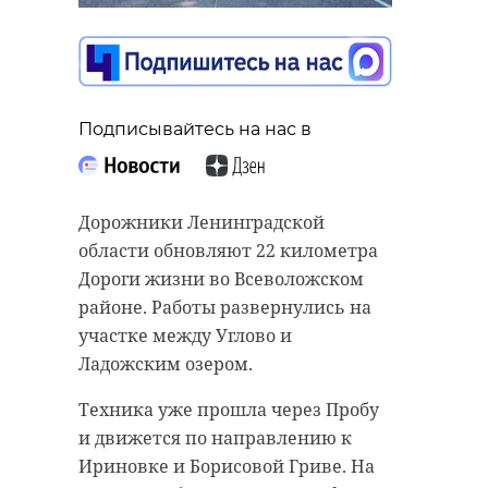
Подписывайтесь на нас в
Подписывайтесь на нас в
Подписывайтесь на нас в
Председатель комитета по АПК
Участники, зрители и
Дорожники Ленинградской
Ленинградской области Олег
организаторы мотофестиваля
области обновляют 22 километра
Малащенко посетил завод «ВЛК
«Балтик Ралли» за два дня собрали
Дороги жизни во Всеволожском
ИНОК» в Волосовском районе.
8,1 миллиона рублей. Средства
районе. Работы развернулись на
Предприятие производит
направят на помощь бойцам-
участке между Углово и
строительные панели из цельной
участникам специальной военной
Ладожским озером.
древесины.
операции.
Техника уже прошла через Пробу
На деревообрабатывающем заводе
Итоговую сумму сбора со ссылкой
и движется по направлению к
производят более 350 тысяч
на фонд «Ленинградский рубеж»
Ириновке и Борисовой Гриве. На