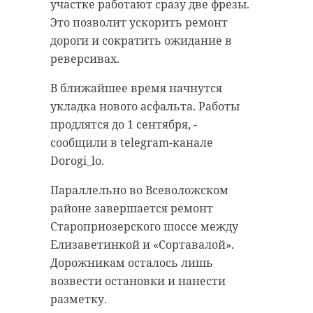
квадратных метров готовой
сообщил во вторник, 30 июля,
участке работают сразу две фрезы.
продукции в год. «ВЛК ИНОК» -
Александр Дрозденко. «Спасибо
Это позволит ускорить ремонт
является единственным и
всем, кто участвовал», - написал
дороги и сократить ожидание в
крупнейшим предприятием в
губернатор Ленинградской
реверсивах.
России, выпускающим
области.
В ближайшее время начнутся
трехслойные строительные
Средства будут направлены на
укладка нового асфальта. Работы
панели из цельной древесины.
обеспечение военных частей в
продлятся до 1 сентября, -
Завод ориентировался на
зоне СВО специальными
сообщили в telegram-канале
европейского покупателя. После
средствами и транспортом.
Dorogi_lo.
введения санкций компании
Параллельно во Всеволожском
пришлось осваивать
районе завершается ремонт
отечественный рынок.
Староприозерского шоссе между
Сырье предприятие получает из
Елизаветинкой и «Сортавалой».
Псковской области. Цель визита
Дорожникам осталось лишь
Олега Малащенко - обсудить
возвести остановки и нанести
поставки на предприятие леса из
разметку.