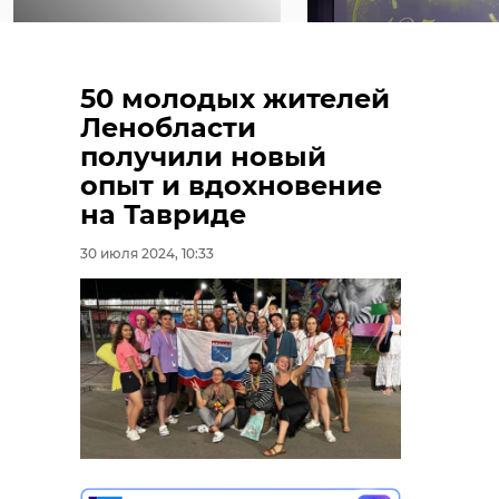
Старейший
аграрный
техникум
50 молодых жителей
В Волосовском
Ленобласти
Ленобласти
районе построят
празднует
получили новый
сырный завод
юбилей
опыт и вдохновение
11 июля 2019, 14:03
05 июня, 12:51
на Тавриде
30 июля 2024, 10:33