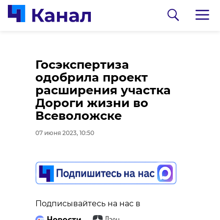
Госэкспертиза
одобрила проект
расширения участка
Дороги жизни во
Всеволожске
07 июня 2023, 10:50
0:00
0:00
/ 0:00
/ 0:00
Транспортный КОЛЛАПС Красное Село/
Леноблпожспас
ВКонтакте
Пожарные спасли
Подписывайтесь на нас в
В аварии в
кошку из горящего