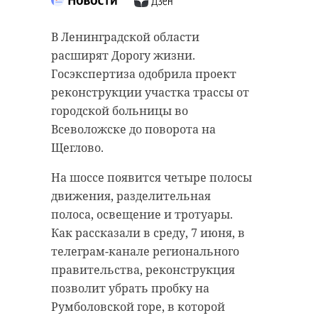
Гатчинском районе
дома в садоводстве
пострадали три
«Восход»
В Ленинградской области
человека
расширят Дорогу жизни.
07 июня 2023, 09:58
07 июня 2023, 10:25
Госэкспертиза одобрила проект
реконструкции участка трассы от
городской больницы во
Всеволожске до поворота на
Подписывайтесь на нас в
Щеглово.
Подписывайтесь на нас в
На шоссе появится четыре полосы
движения, разделительная
Во вторник, 6 июня, в садоводстве
Во вторник, 6 июня, около 15:40 на
полоса, освещение и тротуары.
«Восход» (Лесколовское сельское
восьмом километре трассы
Как рассказали в среду, 7 июня, в
поселение, Всеволожский район,
«Красное Село - Гатчина -
телеграм-канале регионального
Ленинградская область) загорелся
Павловск» произошла авария.
правительства, реконструкция
частный дом. Владельцы коттеджа
Недалеко от поселка Тайцы
позволит убрать пробку на
успели вынести из горящей
(Гатчинский район
Румболовской горе, в которой
постройки собаку, а кошку в