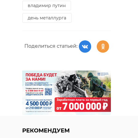
владимир путин
войскорово
день металлурга
Поделиться статьей:
Поделиться статьей:
РЕКОМЕНДУЕМ
Тело мертво
мужчины
В Ленобласти за
обнаружили 
ночь сгорело два
дне водоема 
РЕКОМЕНДУЕМ
сарая
...