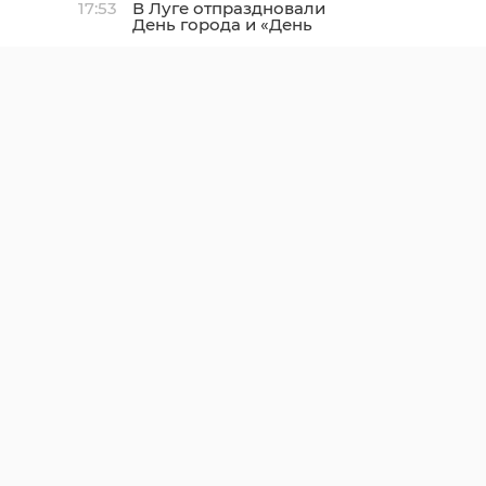
17:53
В Луге отпраздновали
День города и «День
детства»