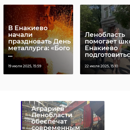
30 июля 2019, 08:39
30 сентября 2019, 08:32
В Енакиево
начали
Ленобласть
праздновать День
помогает шк
металлурга: «Бого
Енакиево
Ранее аграриев Ленобласти
...
подготовиться
обещали обеспечить
19 июля 2025, 15:59
22 июля 2025, 15:10
современным белорусским
оборудованием. Регион намерен
субсидировать покупку техники.
Аграриев
Ленобласти
обеспечат
современным