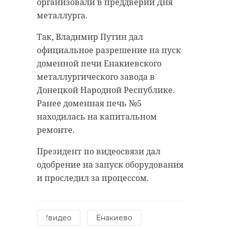
участке, кроме замены асфальта,
капусты, брокколи и перцев.
организовали в преддверии Дня
укрепили обочины, поменяли
Кроме того, продолжают
металлурга.
оголовки водопропускных труб, а
плодоносить кусты клубники,
Так, Владимир Путин дал
также нанесли разметку.
высаженные в 2024 году.
официальное разрешение на пуск
В Тосненском районе по данным
доменной печи Енакиевского
на понедельник, 15 июля, также
металлургического завода в
завершается второй крупный
Донецкой Народной Республике.
дорожный ремонт между
Ранее доменная печь №5
Аннолово и трассой "Южное
находилась на капитальном
полукольцо".
ремонте.
Фото: Анастасия
Президент по видеосвязи дал
Илюшина\47channel
одобрение на запуск оборудования
и проследил за процессом.
дорожный ремонт
!видео
Енакиево
тосненский район