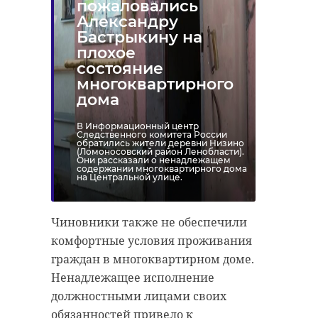
пожаловались
Александру
Бастрыкину на
плохое
состояние
многоквартирного
дома
В Информационный центр
Следственного комитета России
обратились жители деревни Низино
(Ломоносовский район Ленобласти).
Они рассказали о ненадлежащем
содержании многоквартирного дома
на Центральной улице.
Чиновники также не обеспечили
комфортные условия проживания
граждан в многоквартирном доме.
Ненадлежащее исполнение
должностными лицами своих
обязанностей привело к