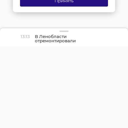
Принять
13:13
В Ленобласти
отремонтировали
участок трассы «Красное
Село - Павловск»