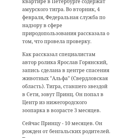
торопилось исполнять
квартире в Петербурге содержат
охраны войск национальной
обязательства перед своими
амурского тигра. Во вторник, 4
гвардии Российской Федерации по
работниками. Тогда приставы
февраля, Федеральная служба по
Санкт-Петербургу и
возбудили в отношении
надзору в сфере
Ленинградской области.
организации исполнительное
природопользования рассказала о
производство.
том, что провела проверку.
Рано утром в минувшее
воскресенье, 2 февраля,
Компании дали пять дней для
Как рассказал специалистам
сотрудники вневедомственной
добровольного погашения
автор ролика Ярослав Горянский,
охраны задержали 35-летнего
задолженности. Приставы также
запись сделана в центре спасения
ранее судимого мужчину, который
объяснили руководству
животных "Альфа" (Свердловская
ударил ножом другого постояльца
предприятия о возможных мерах
область). Тигра, ставшего звездой
в отеле на Витебском проспекте в
принудительного характера и
в Сети, зовут Принц. Он попал в
Петербурге.
предупредили об уголовной
Центр из нижегородского
ответственности.
зоопарка в возрасте 3 месяцев.
Тревожную кнопку персонал
отеля нажал около 05:52. На место
В итоге, компания выполнила
Сейчас Принцу - 10 месяцев. Он
прибыли два патруля Росгвардии.
свои долговые обязательства, -
рожден от бенгальских родителей.
Им рассказали, что в холле у