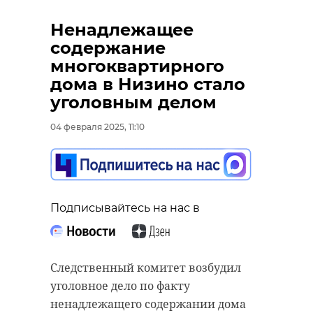
Ненадлежащее
содержание
многоквартирного
дома в Низино стало
уголовным делом
РЕКОМЕНДУЕМ
04 февраля 2025, 11:10
Петербурже
Подписывайтесь на нас в
Росгвардейцы
откусил
нашли и вернули
оппоненту ух
матери мальчика,
время драки
Следственный комитет возбудил
которы ...
бара
уголовное дело по факту
13 мая, 12:08
14 мая, 16:10
ненадлежащего содержании дома