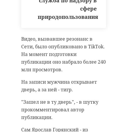
служба по надзору в
жилого комплекса неподалёку. У
всеволожский район
сфере
него отобрали нож, а две гранаты
природопользования
задолженность
нашли в мусорке у подъезда.
Позже выяснилось, что они были
задолженность по зарплате
муляжами для страйкбола.
Видео, вызвавшее резонанс в
Сети, было опубликовано в TikTok.
Задержанного доставили в
Поделиться статьей:
На момент подготовки
полицию. Сейчас выясняются все
публикации оно набрало более 240
обстоятельства произошедшего.
млн просмотров.
На записи мужчина открывает
дверь, а за ней - тигр.
"Зашел не в ту дверь", - в шутку
прокомментировал автор
публикации.
Сам Ярослав Горянский - из