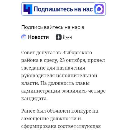
получил
барбершопер,
ударивший
полицейского
Подписывайтесь на нас в
Подписывайтесь на нас в
розовым iPhone 7
23 октября 2024, 16:52
В четверг, 24 октября, в
Совет депутатов Выборгского
Ленинградской области будет
района в среду, 23 октября, провел
западный и северо-западный
заседание для назначения
ветер силой до 7-12 м/с. После
руководителя исполнительной
Подписывайтесь на нас в
заката в прибрежных районах
власти. На должность главы
местами вероятны порывы до 15
администрации заявились четыре
м/с.
кандидата.
Прокуратура Кировского района
Санкт-Петербурга поддержала
Ночью прогнозируется облачность
Ранее был объявлен конкурс на
обвинение по уголовному делу по
с прояснениями и дожди в
замещение должности и
статье "Применение насилия,
большинстве районов.
сформирована соответствующая