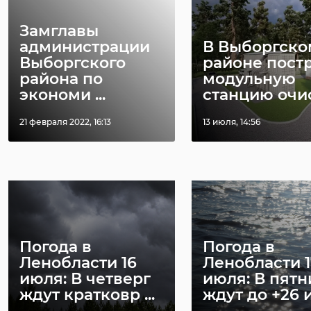
Замглавы
администрации
В Выборгско
Выборгского
районе пост
района по
модульную
экономи ...
станцию очист
21 февраля 2022, 16:13
13 июля, 14:56
РЕКОМЕНДУЕМ
Погода в
Погода в
Ленобласти 16
Ленобласти 1
июля: В четверг
июля: В пятн
ждут кратковр ...
ждут до +26 и 