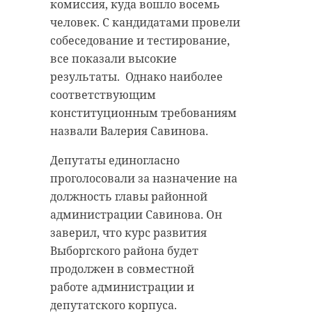
опасного для жизни и здоровья, в
Термометры покажут от +3 до +8.
комиссия, куда вошло восемь
отношении представителя
Атмосферное давление особо не
человек. С кандидатами провели
власти".
изменится.
собеседование и тестирование,
все показали высокие
Как было установлено в суде, 3
Днем ждут переменную
результаты. Однако наиболее
июля на улице Зины Портновой
облачность, кратковременные
соответствующим
полицейский, действуя в рамках
дожди местами. Ожидается
конституционным требованиям
своих полномочий, проверял
температурный разброс от +7 до
назвали Валерия Савинова.
барбершопера на причастность к
+12. Атмосферное давление пойдет
размещению "закладок".
на повышение.
Депутаты единогласно
Последний "в целях
проголосовали за назначение на
воспрепятствования задержанию"
должность главы районной
ударил сотрудника
администрации Савинова. Он
правоохранительных органов по
заверил, что курс развития
голове розовым iPhone 7.
Выборгского района будет
продолжен в совместной
Подсудимый признал вину и
работе администрации и
извинился перед пострадавшим.
депутатского корпуса.