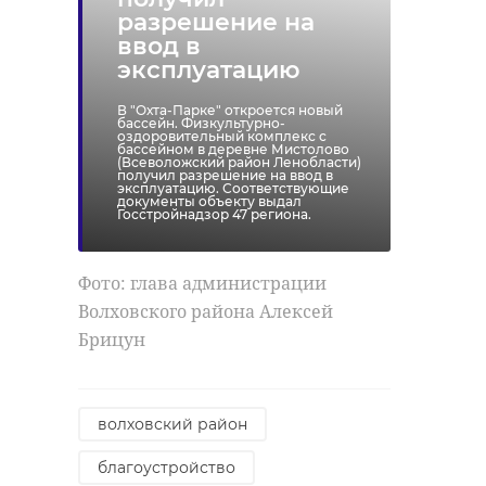
разрешение на
ввод в
эксплуатацию
В "Охта-Парке" откроется новый
бассейн. Физкультурно-
оздоровительный комплекс с
бассейном в деревне Мистолово
(Всеволожский район Ленобласти)
получил разрешение на ввод в
эксплуатацию. Соответствующие
документы объекту выдал
Госстройнадзор 47 региона.
Фото: глава администрации
Волховского района Алексей
Брицун
волховский район
благоустройство