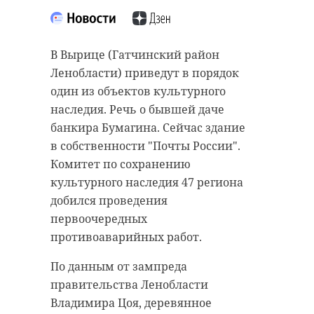
В "Охта-Парке" откроется новый
бассейн. Физкультурно-
В Вырице (Гатчинский район
оздоровительный комплекс с
Ленобласти) приведут в порядок
бассейном в деревне Мистолово
один из объектов культурного
(Всеволожский район Ленобласти)
наследия. Речь о бывшей даче
получил разрешение на ввод в
банкира Бумагина. Сейчас здание
Подписывайтесь на нас в
эксплуатацию. Соответствующие
в собственности "Почты России".
документы объекту выдал
Комитет по сохранению
Госстройнадзор 47 региона.
культурного наследия 47 региона
Губернатор Ленинградской
добился проведения
По данным от пресс-службы
области Александр Дрозденко
первоочередных
строительного комитета,
намерен обратиться к президенту
противоаварийных работ.
строительство спортобъекта в
России Владимиру Путину с
деревне стартовало в 2021 году. В
По данным от зампреда
инициативой продления
будущем на территории курорта
правительства Ленобласти
поручения по решению проблем
также возведут зоны отдыха,
Владимира Цоя, деревянное
обманутых дольщиков ещё на год.