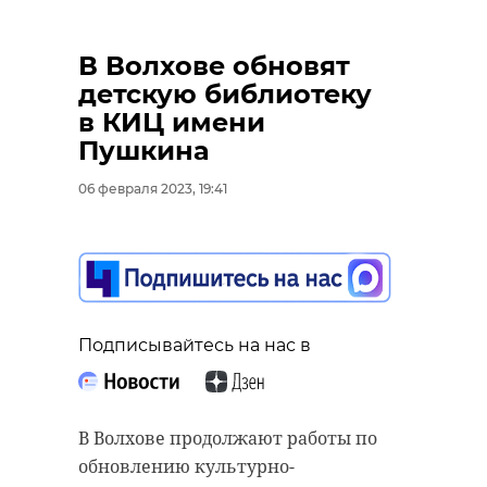
губернатор
Ленинградской
В Волхове обновят
области
детскую библиотеку
в КИЦ имени
Пушкина
Фото: Анастасия
Илюшина/47channel
06 февраля 2023, 19:41
обманутые дольщики
александр дрозденко
Подписывайтесь на нас в
Поделиться статьей:
В Волхове продолжают работы по
обновлению культурно-