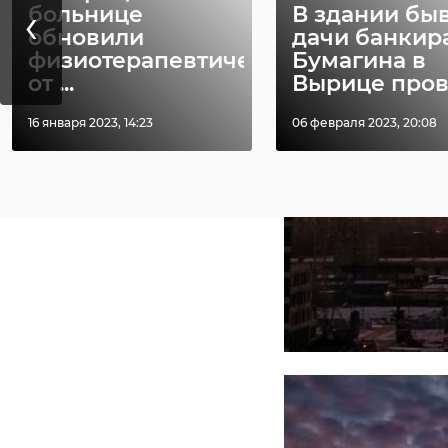
‹
больнице
В здании бы
обновили
дачи банкир
физиотерапевтическое
Бумагина в
от ...
Вырице прове 
16 января 2023, 14:23
06 февраля 2023, 20:08