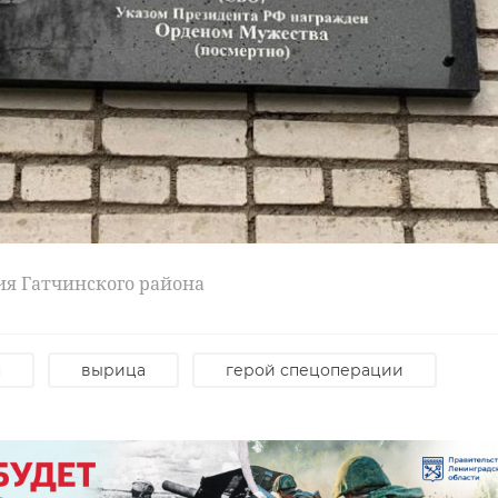
Дуэт
петербуржцев
Петер
задержали за
рецид
etti
жестокое
украл
ия Гатчинского района
у ...
обращение с ...
из кио
27 июля, 10:39
27 июля, 12:
н
вырица
герой спецоперации