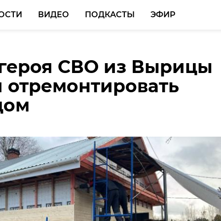
ОСТИ
ВИДЕО
ПОДКАСТЫ
ЭФИР
героя СВО из Вырицы
ассвет над Петербург
 отремонтировать
ластью запечатлели н
дом