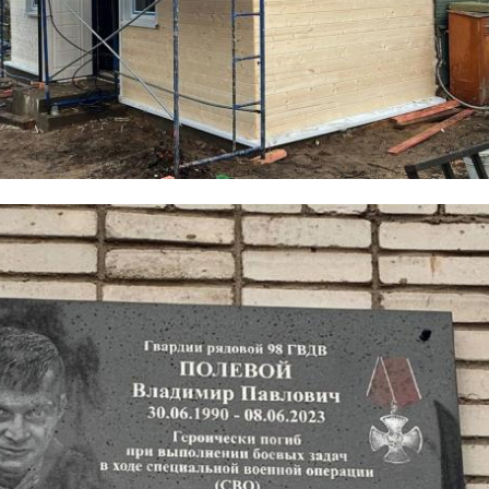
!видео
гу мвд