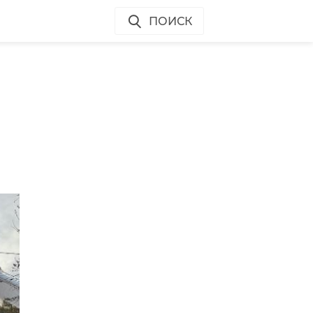
ПОИСК
ом
а