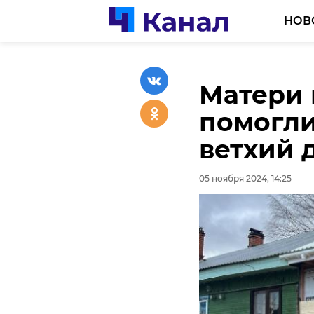
НОВ
Матери 
Яркий р
помогли
и Леноб
ветхий 
фото
05 ноября 2024, 14:25
05 ноября 2024, 13:42