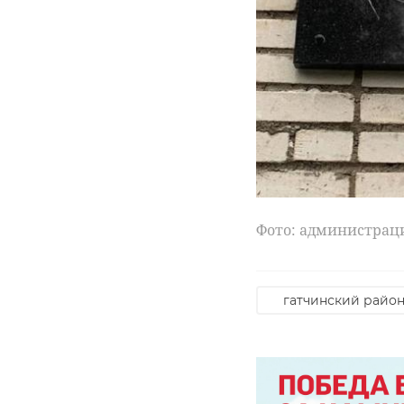
РЕКОМЕНДУЕМ
В Сестрорецке
‹
безработный
В Шушарах
поджег
водитель
оставленный у
Chevrolet Lac
Фото: администрац
дома ...
стрелял по не 
12 апреля 2023, 17:26
27 июля, 10:27
гатчинский райо