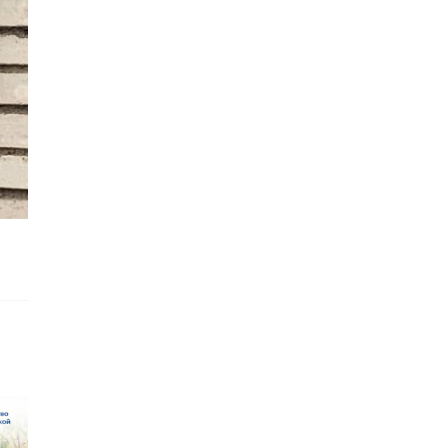
›
буржец-
Полиция
ивист
проверила более
 украшения
300 автобусов в
та в храме
Петербурге и ...
05
28 июля, 08:56