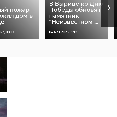
›
В Вырице ко Дню
ый пожар
Победы обновят
ожил дом в
памятник
це
"Неизвестном ...
23, 08:19
04 мая 2023, 21:18