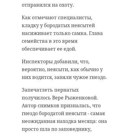
автобус будет отправляться от
отправился на охоту.
станции метро "Проспект
Ветеранов".
Как отмечают специалисты,
кладку у бородатых неясытей
Первый рейс из Волосово
При пожаре в
насиживает только самка. Глава
назначили на 05:20 и в 17:20, из
Сланцах погиб
семейства в это время
Северной столицы - в 09:30 и 20:00.
человек
обеспечивает ее едой.
Фото: комитет по транспорту
В среду, 23 апреля, около 01:20 в
Инспекторы добавили, что,
Сланцах загорелась квартира в одном
Ленобласти
из домов на улице Кирова. При
вероятно, неясыти, как обычно у
пожаре погиб один человек. Еще
одного жильца спасли огнеборцы.
них водится, заняли чужое гнездо.
сланцы
Запечатлеть пернатых
Как ранее сообщал 47channel, один
получилось Вере Рыженковой.
человек погиб, еще одного из
общественный транспорт
Автор снимков призналась, что
жильцов удалось спасти. Общая
гнездо бородатой неясыти - самая
автобусы
площадь возгорания составила 10
неожиданная находка месяца: она
"квадратов".
просто шла по заповеднику,