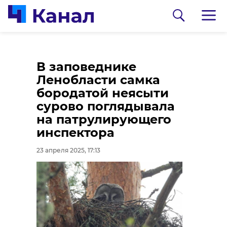
Из Волосово в
Следователи
В заповеднике
Петербург увеличили
устанавливают
Ленобласти самка
число рейсов
причину пожара в
бородатой неясыти
маршрута №639в
Сланцах, где погиб
сурово поглядывала
мужчина
на патрулирующего
23 апреля 2025, 16:24
инспектора
23 апреля 2025, 16:14
23 апреля 2025, 17:13