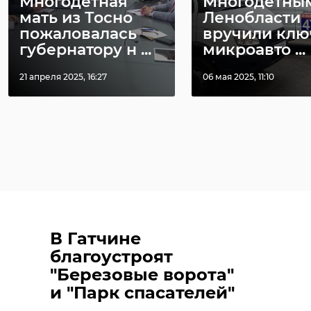
Многодетная
Многодетным
мать из Тосно
Ленобласти
пожаловалась
вручили клю
губернатору н ...
микроавто ...
21 апреля 2025, 16:27
06 мая 2025, 11:10
В Гатчине
благоустроят
"Березовые ворота"
и "Парк спасателей"