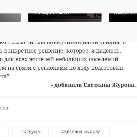
блокаде ...
Киселе
ут подготовить транспорт, выстроить логистику и
ную работу новой системы доставки лекарств.
26 января 2024, 13:01
13 марта 2024
ачалась с конкретной просьбы жителей
кой области, мы объединили наши усилия, и
ь конкретное решение, которое, я надеюсь,
но для всех жителей небольших поселений
ем на связи с регионами по ходу подготовки
та"
- добавила Светлана Журова.
ова
госдума
светлана журова