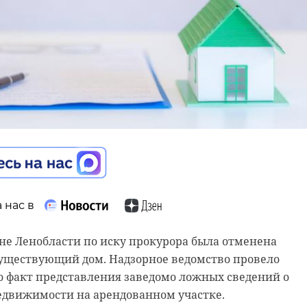
 нас в
не Ленобласти по иску прокурора была отменена
существующий дом. Надзорное ведомство провело
 нас в
 нас в
о факт представления заведомо ложных сведений о
едвижимости на арендованном участке.
ма на пленарном заседании приняла во втором и
СССР о создании органов военной контрразведки