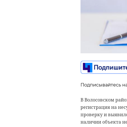
Подписывайтесь на
В Волосовском райо
регистрация на не
Подписывайтесь на
Подписывайтесь на
проверку и выявил
наличии объекта н
Государственная Ду
Постановление СНК 