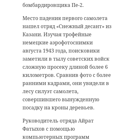
проанализировали проект, смету
бомбардировщика Пе-2.
Напомним, конфликт на
и сроки поставки. Особое
птицефабрике пресекли
внимание уделяется оснащению
Место падения первого самолета
сотрудники полиции. В отдел
музыкальных классов, где
нашел отряд «Снежный десант» из
были доставлены 12 самых
появятся инструменты и звуковое
Казани. Изучая трофейные
активных участников драки -
оборудование, и учебных
немецкие аэрофотоснимки
граждане одного из
кабинетов с мебелью и
августа 1943 года, поисковики
среднеазиатских государств в
интерактивными досками.
заметили в тылу советских войск
возрасте от 21 до 39 лет.
сложную просеку длиной более 6
Для актового зала необходимо
километров. Сравнив фото с более
Причиной конфликта стала
закупить кресла, световое и
ранними кадрами, они увидели в
словесная ссора между выходцами
техническое оборудование. Эти
лесу силуэт самолета,
из Средней и Южной Азии. В
шаги, как уточнили в
совершившего вынужденную
результате драки 20 человек были
администрации Приозерского
посадку на кроны деревьев.
госпитализированы. Семеро из
района, необходимы для создания
них находятся в тяжелом
современных и комфортных
Руководитель отряда Айрат
состоянии.
условий для творческого развития
Фатыхов с помощью
детей.
компьютерных программ