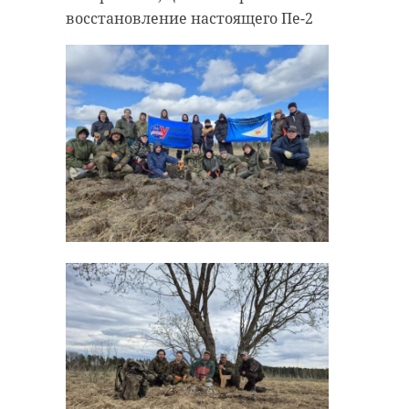
восстановление настоящего Пе-2
// Мы есть в
MAX
. Не теряйте//
Фото: https://vk.com/wall-
178746454_32729
сосново
детская школа искусств
строительство
Поделиться статьей: