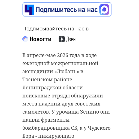
Подписывайтесь на нас в
Подписывайтесь на нас в
Подписывайтесь на нас в
В апреле-мае 2026 года в ходе
В поселке Сосново (Приозерский
ежегодной межрегиональной
Во вторник, 12 мая, на
район Ленобласти) завершается
экспедиции «Любань» в
птицефабрике в поселке
строительство Детской школы
Тосненском районе
Приладожский (Кировский район
искусств. Местные власти
Ленинградской области
Ленобласти) произошла драка, в
совместно с подрядчиком
поисковые отряды обнаружили
которой приняли участие 60
«ОблСервис» приступили к
места падений двух советских
человек. Инцидентом
важному этапу - закупке
самолетов. У урочища Зенино они
заинтересовался глава
оборудования и мебели.
нашли фрагменты
Следственного комитета России
бомбардировщика СБ, а у Чудского
Специалисты уже
Александр Бастрыкин.
Бора - пикирующего