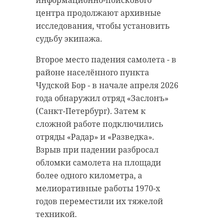
тяжкого вреда здоровью». СУ СКР
центра продолжают архивные
по Ленинградской области, в свою
исследования, чтобы установить
очередь, выявило признаки
судьбу экипажа.
преступления по статье
«Хулиганство».
Второе место падения самолета - в
районе населённого пункта
Как сообщили в Информационном
Чудской Бор - в начале апреля 2026
центре ведомства, председатель
года обнаружил отряд «Заслонъ»
Следственного комитета России
(Санкт-Петербург). Затем к
Александр Бастрыкин запросил
сложной работе подключились
доклад о ходе расследования
отряды «Радар» и «Разведка».
уголовного дела и установленных
Взрыв при падении разбросал
обстоятельствах.
обломки самолета на площади
более одного километра, а
// Мы есть в
MAX
. Не теряйте//
мелиоративные работы 1970-х
Фото: Следственный комитет
годов переместили их тяжелой
России, архив
техникой.