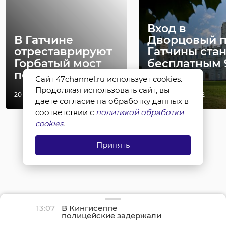
Вход в
В Гатчине
Дворцовый 
отреставрируют
Гатчины стан
Горбатый мост
бесплатным 
почти за 80 м ...
Мая
Сайт 47channel.ru использует cookies.
Продолжая использовать сайт, вы
20 июля 2022, 09:16
06 мая 2024, 20:42
даете согласие на обработку данных в
соответствии с
политикой обработки
cookies
.
Принять
13:07
В Кингисеппе
полицейские задержали
воровку-домушницу