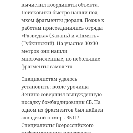
вычислил координаты объекта.
Открытие Детской школы
Мигранты
Поисковики быстро нашли под
искусств в Сосново станет
устроили
мхом фрагменты дюраля. Позже к
массовую драку
значимым событием для всего
работам присоединились отряды
на
Приозерского района и
«Разведка» (Казань) и «Память»
птицефабрике в
Ленинградской области.
(Губкинский). На участке 30х30
поселке
Приладожский
метров они нашли
многочисленные, но небольшие
Во вторник, 12 мая, в полицию
поступило сообщение о массовой
фрагменты самолета.
драке на птицефабрике в поселке
Приладожский (Кировский район
Ленобласти). Оперативники
Специалистам удалось
незамедлительно прибыли на место
происшествия и пресекли конфликт
установить: возле урочища
между работниками-мигрантами.
Зенино совершил вынужденную
посадку бомбардировщик СБ. На
Как уточнили в пресс-службе
одном из фрагментов был найден
регионального ГУ МВД, полиция
заводской номер - 35 П 7.
возбудила уголовное дело по
Специалисты Всероссийского
статье «Умышленное причинение
информационно-поискового