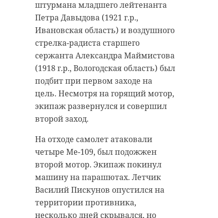
Мигрант,
Александр
штурмана младшего лейтенанта
устроивший
Бастрыкин
Петра Давыдова (1921 г.р.,
пьяную драку в
заинтересов
Ивановская область) и воздушного
садоводстве в
хулиганской
стрелка-радиста старшего
Тай ...
...
сержанта Александра Маймистова
26 ноября 2024, 09:56
03 декабря 2024, 06:54
(1918 г.р., Вологодская область) был
подбит при первом заходе на
цель. Несмотря на горящий мотор,
экипаж развернулся и совершил
второй заход.
На отходе самолет атаковали
четыре Ме-109, был подожжен
второй мотор. Экипаж покинул
машину на парашютах. Летчик
Василий Пискунов опустился на
территории противника,
несколько дней скрывался, но