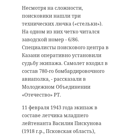
Несмотря на сложности,
поисковики нашли три
птицефабрика
драка
технических лючка («стельки»).
массовая драка
мигранты
На одном из них четко читался
заводской номер - 6/86.
александр бастрыкин
Специалисты поискового центра в
Казани оперативно установили
судьбу экипажа. Самолет входил в
Поделиться статьей:
состав 780-го бомбардировочного
авиаполка, - рассказали в
Молодежном Объединении
«Отечество» РТ.
РЕКОМЕНДУЕМ
11 февраля 1943 года экипаж в
составе летчика младшего
лейтенанта Василия Пискунова
(1918 г.р., Псковская область),