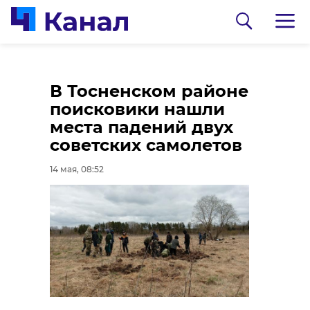
Александр
В Сосново началась
В Тосненском районе
Бастрыкин
закупка
поисковики нашли
заинтересовался
оборудования для
места падений двух
массовой дракой на
Детской школы
советских самолетов
птицефабрике в
искусств
14 мая, 08:52
Ленобласти
14 мая, 07:15
14 мая, 07:37