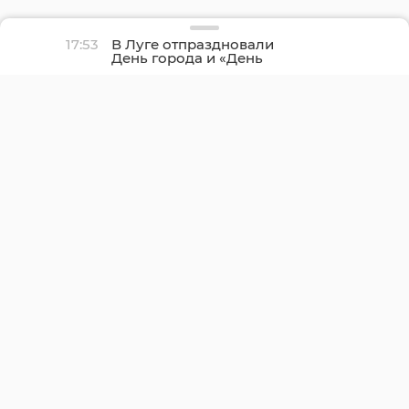
17:53
В Луге отпраздновали
День города и «День
детства»