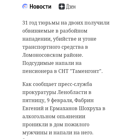
процесс цифровизации системы
образования.
31 год тюрьмы на двоих получили
обвиняемые в разбойном
Сейчас мы уже
нападении, убийстве и угоне
подошли к созданию
транспортного средства в
цифровых систем,
Ломоносовском районе.
которые проактивно
Подсудимые напали на
оказывают
пенсионера в СНТ "Таменгонт".
необходимые
социальные услуги.
Как сообщает пресс-служба
прокуратуры Ленобласти в
Как только в базу
пятницу, 9 февраля, Фабрин
данных попадают
Евгений и Ермаханов Шохруха в
сведения, которые
алкогольном опьянении
вас относят к той или
проникли в дом пожилого
иной категории
мужчины и напали на него.
гражданина,