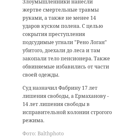
Злоумышленники нанесли
которому положена
жертве смертельные травмы
мера социальной
руками, а также не менее 14
поддержки, вы
ударов куском полена. С целью
получаете
сокрытия преступления
уведомление.
подсудимые угнали "Рено Логан"
Сергей Перминов,
убитого, доехали до леса и там
сенатор РФ
закопали тело пенсионера. Также
обвиняемые избавились от части
своей одежды.
Достичь высоких показателей,
Суд назначил Фабрину 17 лет
добавил представитель в Совфеде
лишения свободы, а Ермаханову -
от 47 региона, удалось благодаря
14 лет лишения свободы в
комплексной работе и трем
исправительной колонии строгого
компонентам - экономика,
режима.
соцуслуги и постоянное
совершенствование правового
Фото: Balthphoto
контура и технологий.