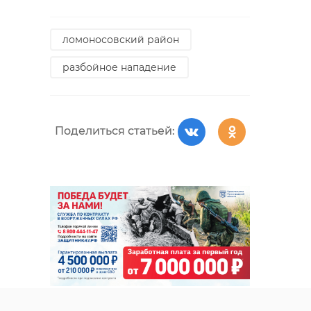
ломоносовский район
Мы получаем
перспективу, мы
разбойное нападение
получаем развитие
и, самое главное, с
2012 года количество
Поделиться статьей:
жителей в нашем
субъекте
увеличилось на 500 с
лишним тысяч
человек. Это - все
последствия
продуманной
глубокой политики в
социальной сфере.