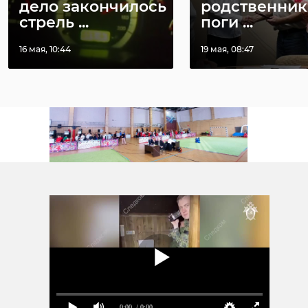
дело закончилось
родственни
2023 год мы
стрель ...
поги ...
завершили с
профицитом
16 мая, 10:44
19 мая, 08:47
бюджета более 30
млрд рублей. Это -
очень много. Второе -
к вопросам
организации
социальной сферы
(образование,
здравоохранение и
Фото: 47channel
так дальше) мы
подошли системно. 6
лет назад был принят
токсово
сзфо
ушу
Социальный кодекс,
спорт
в котором
0:00
/ 0:00