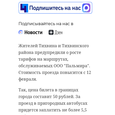
развитии
высокотехнологичной
медицины в
Ленинградской
Подписывайтесь на нас в
Подписывайтесь на нас в
области
09 февраля 2024, 15:57
Жителей Тихвина и Тихвинского
В первый день состязались
района предупредили о росте
упражнениях на ковре с коротким
тарифов на маршрутах,
оружием, длинным оружием и без
обслуживаемых ООО "Пальмира".
Подписывайтесь на нас в
него.
Стоимость проезда повысится с 12
февраля.
В Токсово (Всеволожский район
Ленинградской области) проходит
Так, цена билета в границах
Достичь высоких показателей
чемпионат Северо-Западного
города составит 50 рублей. За
получилось благодаря ряду
федерального округа по ушу.
проезд в пригородных автобусах
критериев, отметил
Разыгрывают более двух сотен
придется заплатить не более 5,5
представитель в Совфеде от 47