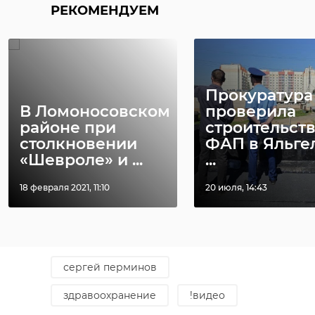
Сергей Перминов,
РЕКОМЕНДУЕМ
сенатор РФ
Прокуратура
В Ломоносовском
проверила
районе при
строительст
столкновении
ФАП в Яльге
«Шевроле» и ...
...
18 февраля 2021, 11:10
20 июля, 14:43
Фото: Сергей Перминов
сергей перминов
здравоохранение
!видео