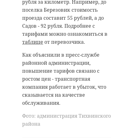
наград. Состязаются спортсмены
рубля за километр. Например, до
региона.
разных возрастов. Они выполняли
поселка Березовик стоимость
упражнения на ковре с коротким
В Ленинградской области за
проезда составит 55 рублей, а до
оружием, длинным оружием и без
последние 3 года удалось снизить
Садов - 92 рубля. Подробнее с
него.
смертность от сердечно-
тарифами можно ознакомиться в
сосудистых заболеваний на 40%.
таблице
от перевозчика.
В первый день чемпионата - 9
Это произошло благодаря
февраля - проходили состязания
Как объяснили в пресс-службе
созданию регионального контура
по спортивному ушу, который
районной администрации,
учреждений здравоохранения
отличается обилием
повышение тарифов связано с
разного профиля. Вскоре его
гимнастическим элементов. В
ростом цен - транспортная
дополнит и современный
субботу, 10 февраля, будут
компания работает в убыток, что
реабилитационный центр,
определять лучших в
сказывается на качестве
который строят в Гатчинском
традиционном виде - кунг-фу.
обслуживания.
районе. В планах - возвести новый
Выступления также будут
онкодиспансер. О развитии
Фото: администрация Тихвинского
показательными, без прямого
высокотехнологичной медицины
района
контакта.
в Ленинградской области
рассказал
в эфире ВМЕСТЕ РФ