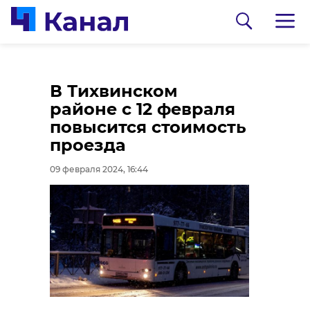
Токсово принимает
В Тихвинском
чемпионат СЗФО по
районе с 12 февраля
ушу. Выступления
повысится стоимость
показательные, без
проезда
прямого контакта
09 февраля 2024, 16:44
09 февраля 2024, 16:09
0:00
/ 0:00
Видео: ВМЕСТЕ РФ
Сергей Перминов
рассказал о