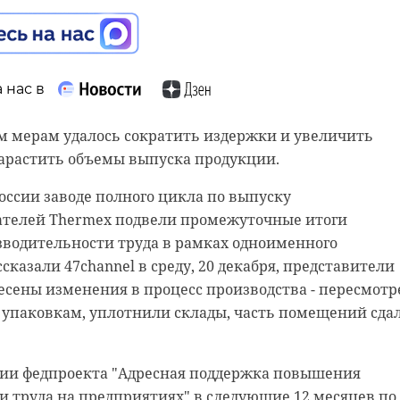
бласти появились более 300 распределительных
ротяженность составила две тысячи километров. В
ации - Гатчинский, Выборгский, Всеволожский,
 нас в
 нас в
осовский и Приозерский районы.
м мерам удалось сократить издержки и увеличить
или с постановкой на воинский учет.
 правительства Ленинградской области
нарастить объемы выпуска продукции.
ходцев из стран ближнего зарубежья принесли Присяг
ссии заводе полного цикла по выпуску
ской Федерации. Торжественная церемония проходил
газ
сергей морозов
ателей Thermex подвели промежуточные итоги
 Калининскому району.
водительности труда в рамках одноименного
ияне поклялись соблюдать Конституцию и
сказали 47channel в среду, 20 декабря, представители
Ф, права и свободы ее граждан, быть верными России,
есены изменения в процесс производства - пересмотр
у, историю и традиции, а также исполнять свои
к упаковкам, уплотнили склады, часть помещений сда
ждан РФ на благо государства и общества. В том числе 
 и независимость страны.
ции федпроекта "Адресная поддержка повышения
ли с постановкой на воинский учет. Так,
 труда на предприятиях" в следующие 12 месяцев по