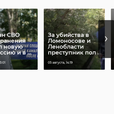
›
ан СВО
За убийства в
 ранения
Ломоносове и
л новую
Ленобласти
сию и в ...
преступник пол ...
3:01
05 августа, 14:19