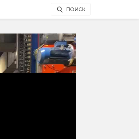
ПОИСК
о
ион
ено