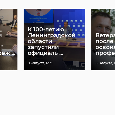
К 100-летию
и
Ленинградской
Ветер
области
после
"
запустили
освои
ж ...
официаль ...
профес
05 августа, 12:35
05 августа, 1