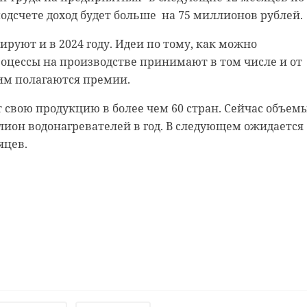
военных комиссариатов Петербурга и Ленобласти при
дсчете доход будет больше на 75 миллионов рублей.
а военного следственного отдела СК России по Санкт-
руют и в 2024 году. Идеи по тому, как можно
рнизону вручили присягнувшим повестки о постановк
оцессы на производстве принимают в том числе и от
 целях исполнения гражданского долга по прохожден
им полагаются премии.
 свою продукцию в более чем 60 стран. Сейчас объем
рисяги в установленном законом порядке подтвердил
лион водонагревателей в год. В следующем ожидается 
ения по вопросам миграции ГУ МВД России. Об этом
яцев.
и в среду, 20 декабря, в пресс-службе ГУ МВД России п
 Ленинградской области
видео
петербург
В Ленобласти
подключили к
В Лен
газу по
газиф
президентской
723 н
.
прог ...
пункт