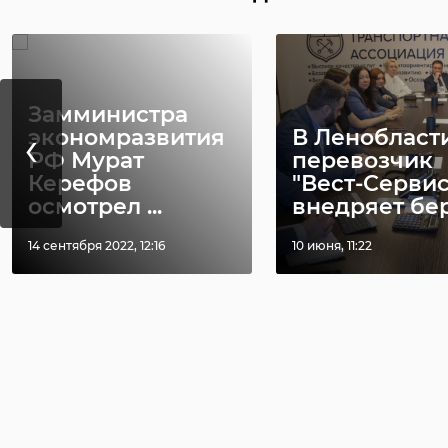
Замминистра
‹
экономразвития
В Ленобласт
РФ Мурат
перевозчик
Керефов
"Вест-Сервис
осмотрел ...
внедряет бере
14 сентября 2022, 12:16
10 июня, 11:22