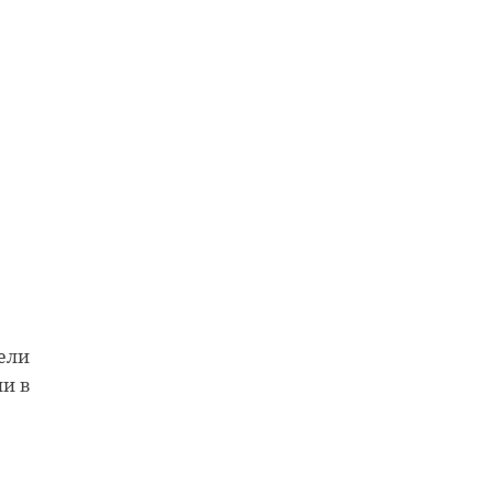
у
а в
ели
ли в
-