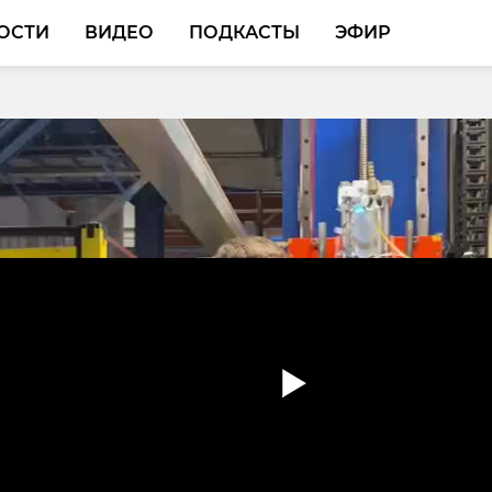
ОСТИ
ВИДЕО
ПОДКАСТЫ
ЭФИР
сть выполнила план п
икации почти на 500%
 нас в
радская область увеличила темпы догазификации. Рег
ти на 500%. В настоящий момент в программу включ