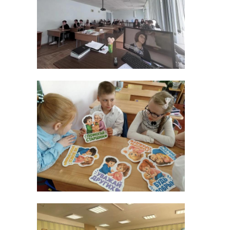
"Будьте
внимательны в лесах
и парках!
Пожалуйста, не
пренебрегайте
мерами
осторожности -
многих печальных
историй можно было
бы избежать, если бы
люди серьёзнее
относились к своей
безопасности и
здоровью",
- призвали
специалисты ГБУЗ