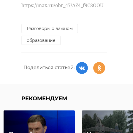
https://max.ru/obr_47/AZ4_f9C8OOU
Разговоры о важном
Медики
поликлиники
В Ленобласт
образование
Кудрово и
школьницу
фельдшеры
госпитализи
скорой сообща ...
с диабетом
Поделиться статьей:
16 января, 10:56
10 марта, 15:39
РЕКОМЕНДУЕМ