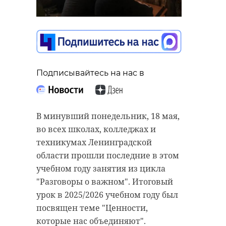
трансформаторную
подстанцию в
Подписывайтесь на нас в
Петербурге
19 мая, 11:37
Подписывайтесь на нас в
С наступлением теплой погоды
бригады скорой помощи
Ленинградской области все чаще
Подписывайтесь на нас в
выезжают на вызовы, связанные с
В минувший понедельник, 18 мая,
укусами ядовитых змей. По
во всех школах, колледжах и
данным медиков, среди
техникумах Ленинградской
пострадавших уже есть погибшие.
В Санкт-Петербурге сотрудники
области прошли последние в этом
Жителям и гостям 47 региона
транспортной полиции совместно
учебном году занятия из цикла
напомнили о мерах
с УФСБ и при поддержке бойцов
"Разговоры о важном". Итоговый
предосторожности и правилах
ОМОН "Балтика" Росгвардии
урок в 2025/2026 учебном году был
первой помощи при укусе гадюки.
задержали 15-летнего местного
посвящен теме "Ценности,
жителя, подозреваемого в поджоге
которые нас объединяют".