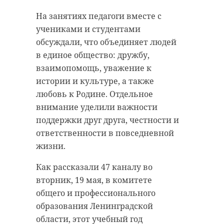
Специалисты отмечают, что змеи
трансформаторной подстанции на
не нападают первыми и кусают
На занятиях педагоги вместе с
железнодорожной станции Ручьи
только если чувствуют угрозу —
учениками и студентами
в Калининском районе.
например, когда на них наступают
обсуждали, что объединяет людей
или пытаются потревожить.
По данным следствия, подросток
в единое общество: дружбу,
Поэтому в лесу, высокой траве, на
устроил поджог с помощью
взаимопомощь, уважение к
болотистой местности и дачных
канистры с
истории и культуре, а также
участках рекомендуют носить
легковоспламеняющейся
любовь к Родине. Отдельное
высокую обувь, внимательно
жидкостью. Правоохранители
внимание уделили важности
осматривать камни, пни и коряги,
установили, что указания он
поддержки друг друга, честности и
а также не ставить палатки и не
получал через мессенджер от
ответственности в повседневной
раскладывать вещи без проверки
неизвестного куратора.
жизни.
места.
Следователем Санкт-Петербург-
Как рассказали 47 каналу во
Увидев гадюку, нужно спокойно
Финляндского линейного отдела
вторник, 19 мая, в комитете
остановиться и медленно отойти
МВД России на транспорте
общего и профессионального
назад, не пытаясь прогнать или
заведено уголовное дело по статье
образования Ленинградской
тронуть змею. Также необходимо
"Террористический акт".
области, этот учебный год