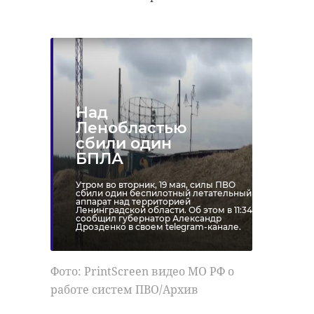
Над
Ленобластью
сбили один
БПЛА
Утром во вторник, 19 мая, силы ПВО
сбили один беспилотный летательный
аппарат над территорией
Ленинградской области. Об этом в 11:34
сообщил губернатор Александр
Дрозденко в своем telegram-канале.
Фото: PrintScreen видео МО РФ о
работе систем ПВО/Архив