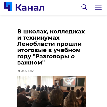
Что делать, если
В школах, колледжах
укусила ядовитая
и техникумах
змея
Ленобласти прошли
итоговые в учебном
19 мая, 13:05
году "Разговоры о
важном"
0:00
/ 0:00
19 мая, 12:12
Фото и видео: УТ МВД по СЗФО
Ведомый куратором
подросток поджег