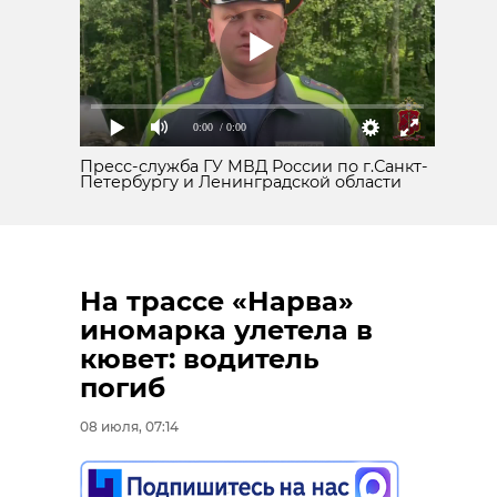
Поделиться статьей:
0:00
/ 0:00
Пресс-служба ГУ МВД России по г.Санкт-
Петербургу и Ленинградской области
РЕКОМЕНДУЕМ
На трассе «Нарва»
иномарка улетела в
Жители Мги
Дрозденко
кювет: водитель
попросили
озвучил пла
погиб
губернатора
решения
помочь с
проблем с
08 июля, 07:14
обустройст ...
электроснаб .
03 августа, 16:59
03 августа, 18:03