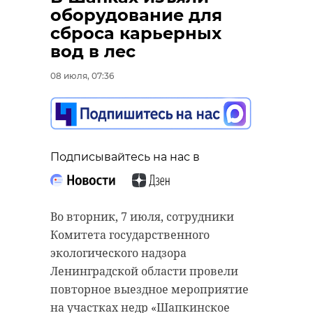
получили новые
оборудование для
пикапы
сброса карьерных
вод в лес
07 июля, 16:34
08 июля, 07:36
Подписывайтесь на нас в
Подписывайтесь на нас в
Подписывайтесь на нас в
Правительство Ленинградской
Губернатору Ленинградской
области продолжает укреплять
Во вторник, 7 июля, сотрудники
области Александру Дрозденко
систему защиты своего
Комитета государственного
представили второй этап
воздушного пространства от
экологического надзора
развития интегрированной
беспилотников. На мероприятии,
Ленинградской области провели
системы связи ПАК "АСУС".
которое прошло в областном
повторное выездное мероприятие
Презентацию провела компания
правительстве при участии
на участках недр «Шапкинское