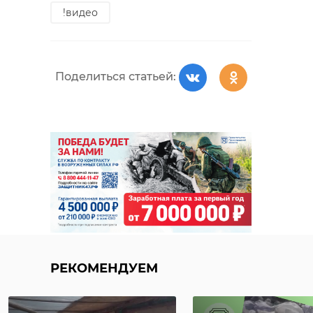
!видео
Комитета правопорядка и
безопасности 47 региона.
Поделиться статьей:
РЕКОМЕНДУЕМ