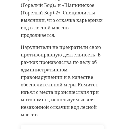
"РНИЦ по ЛО". Система
губернатора Александра
(Горелый Бор)» и «Шапкинское
объединяет разные виды связи и
Дрозденко, вице-губернатор по
(Горелый Бор)-2». Специалисты
помогает сохранять устойчивую
безопасности Ярослав Серов
выяснили, что откачка карьерных
работу коммуникаций в условиях
передал сертификат на
вод в лесной массив
приграничного расположения
специализированную технику для
продолжается.
региона, а также при возможном
Ленинградского военного округа.
Нарушители не прекратили свою
воздействии средств подавления
Военным передали два пикапа
противоправную деятельность. В
связи.
Sollers ST6 с бортовой платформой.
рамках производства по делу об
После запуска второго этапа
Машины предназначены для
административном
система позволит быстрее
мобильных огневых групп,
правонарушении и в качестве
передавать информацию и
которые защищают воздушное
обеспечительной меры Комитет
улучшит взаимодействие между
пространство Ленинградской
изъял с места происшествия три
органами власти, экстренными и
области от беспилотников. На их
мотопомпы, используемые для
аварийно-спасательными
закупку из регионального
незаконной откачки вод лесной
службами, организациями
бюджета направили более 40
массив.
жизнеобеспечения и
миллионов рублей.
федеральными ведомствами.