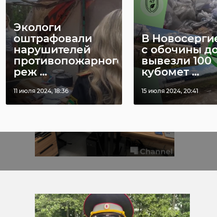
александр дрозденко
Экологи
оштрафовали
В Новосерги
ЛенВО
Ярослав Серов
нарушителей
с обочины д
противопожарного
вывезли 100
реж ...
кубомет ...
Поделиться статьей:
11 июля 2024, 18:36
15 июля 2024, 20:41
Фото: 47 канал
александр дрозденко