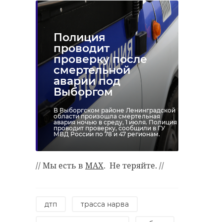
Полиция
проводит
проверку после
смертельной
аварии под
Выборгом
В Выборгском районе Ленинградской
области произошла смертельная
авария ночью в среду, 1 июля. Полиция
проводит проверку, сообщили в ГУ
МВД России по 78 и 47 регионам.
// Мы есть в
MAX
. Не теряйте. //
дтп
трасса нарва