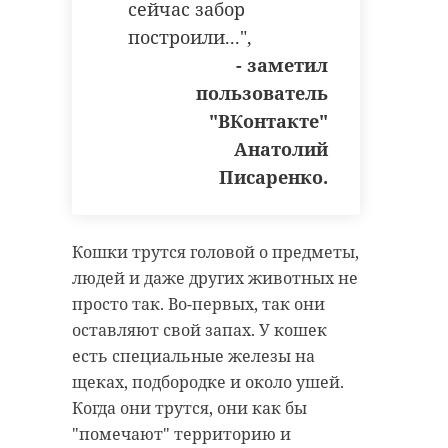
велосипедиста на
съехал в кюв
сейчас забор
трассе «Кол ...
бросил ...
построили...",
- заметил
15 июля, 12:20
16 июля, 07:36
пользователь
"ВКонтакте"
Анатолий
Писаренко.
Кошки трутся головой о предметы,
людей и даже других животных не
просто так. Во-первых, так они
оставляют свой запах. У кошек
есть специальные железы на
щеках, подбородке и около ушей.
Когда они трутся, они как бы
"помечают" территорию и