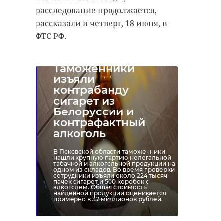
расследование продолжается,
рассказали
в четверг, 18 июня, в
ФТС РФ.
Таможенники
изъяли
контрабанду
сигарет из
Белоруссии и
контрафактный
алкоголь
В Псковской области таможенники
нашли крупную партию нелегальной
табачной и алкогольной продукции на
одном из складов. Во время проверки
сотрудники изъяли около 224 тысяч
пачек сигарет и 500 коробок с
алкоголем. Общая стоимость
найденной продукции оценивается
примерно в 37 миллионов рублей.