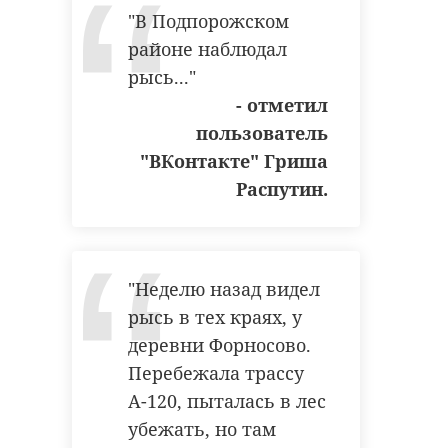
"В Подпорожском
дтп
ям-ижорское шоссе
районе наблюдал
смертельная авария
рысь..."
- отметил
пользователь
"ВКонтакте" Гриша
Поделиться статьей:
Распутин.
РЕКОМЕНДУЕМ
"Неделю назад видел
рысь в тех краях, у
деревни Форносово.
Перебежала трассу
А-120, пыталась в лес
Водитель
В Ленобласт
убежать, но там
грузовика сбил
пьяный води