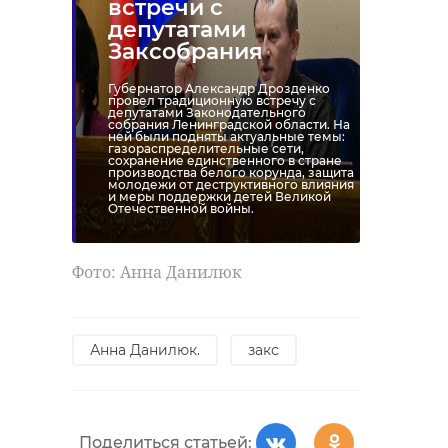
встречи с
депутатами
Заксобрания
Губернатор Александр Дрозденко
провел традиционную встречу с
депутатами Законодательного
собрания Ленинградской области. На
ней были подняты актуальные темы:
газораспределительные сети,
сохранение единственного в стране
производства белого корунда, защита
молодежи от деструктивного влияния
и меры поддержки детей Великой
Отечественной войны.
Фото: Анна Данилюк
Анна Данилюк.
закс
Поделиться статьей: