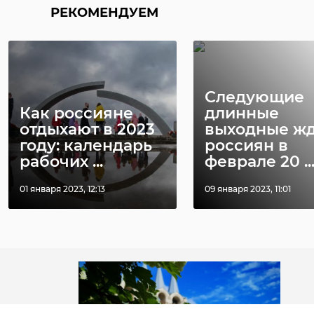
РЕКОМЕНДУЕМ
Александр Дрозденко пожелал
Поделиться статьей:
жителям Ленобласти хорошей
недели, в которой найдется время
для покоя и созерцания.
Следующие
Как россияне
длинные
отдыхают в 2023
выходные жд
году: календарь
россиян в
рабочих ...
феврале 20 ..
01 января 2023, 12:13
09 января 2023, 11:01