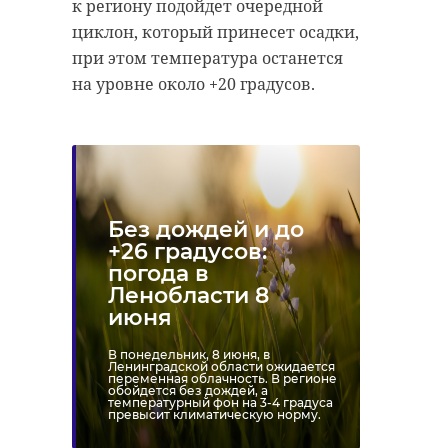
к региону подойдет очередной
циклон, который принесет осадки,
при этом температура останется
на уровне около +20 градусов.
Без дождей и до
+26 градусов:
погода в
Ленобласти 8
июня
В понедельник, 8 июня, в
Ленинградской области ожидается
переменная облачность. В регионе
обойдется без дождей, а
температурный фон на 3-4 градуса
превысит климатическую норму.
Фото: