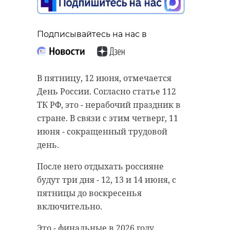
Подписывайтесь на нас в
Подписывайтесь на нас в
Подписывайтесь на нас в
В пятницу, 12 июня, отмечается
День России. Согласно статье 112
Губернатор Ленинградской
Днем в воскресенье, 7 июня, на 3-
ТК РФ, это - нерабочий праздник в
области Александр Дрозденко в
м километре трассы «Елизаветино
стране. В связи с этим четверг, 11
понедельник, 8 июня, в своем
- Фьюнатово» (Гатчинский округ
июня - сокращенный трудовой
telegram-канале поделился
Ленобласти) произошла авария.
день.
фотографиями Тихвинского
Водитель автомобиля ВАЗ-2114
После него отдыхать россияне
монастыря. В настоящий момент у
сбил 13-летнего мальчика на
будут три дня - 12, 13 и 14 июня, с
стен древней обители зацветает
электровелосипеде, а затем
пятницы до воскресенья
особый сорт калины с огромными
скрылся.
включительно.
«снежными» шарами.
ДТП произошло недалеко от
Это - финальные в 2026 году