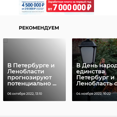
РЕКОМЕНДУЕМ
РЕКОМЕНДУЕМ
Александр
Дрозденко:
Очарователь
Тихвинский
семья бобро
В Петербурге и
В День наро
монастырь на
поселилась у
Ленобласти
единства
пороге зимы
Тихвин ...
прогнозируют
Петербург и
потенциально ...
Ленобласть ощ
25 ноября 2019, 09:25
26 апреля 2021, 09:58
06 октября 2022, 13:10
04 ноября 2022, 10:22