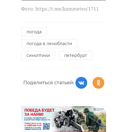
https://t.me/drozdenko_au_lo/10588
Фото: https://t.me/kammeteo/1711
александр дрозденко
погода
тихвинский монастырь
погода в ленобласти
цветение
растения
синоптики
петербург
Поделиться статьей:
Поделиться статьей: