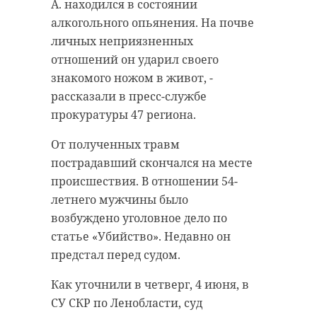
площадью около 304 тысяч
А. находился в состоянии
участников специальной военной
квадратных метров, а вместе с
алкогольного опьянения. На почве
операции.
ними — дороги, инженерные сети
личных неприязненных
ПСБ является генеральным
и социальные объекты.
отношений он ударил своего
партнером «Забега.РФ» в Гатчине,
знакомого ножом в живот, -
Общий объем вложений в проект
а также активно участвует в
рассказали в пресс-службе
составит 36,7 млрд рублей. Проект
Гатчинском и Выборгском
прокуратуры 47 региона.
рассчитан на комплексное
марафонах. Александр Дрозденко
развитие территории, чтобы
От полученных травм
и Петр Фрадков обсудили
район сразу получал всю нужную
пострадавший скончался на месте
возможность совместного
инфраструктуру, а не только
происшествия. В отношении 54-
обустройства действующих
жилье.
летнего мужчины было
стадионов региона для занятий
возбуждено уголовное дело по
легкой атлетикой.
По словам Александра Дрозденко,
статье «Убийство». Недавно он
в успехе проекта сомнений нет.
Особое внимание стороны
предстал перед судом.
Он отметил, что это
уделили расширению
сбалансированная и продуманная
Как уточнили в четверг, 4 июня, в
возможностей для ветеранов СВО.
работа, которая будет
СУ СКР по Ленобласти, суд
В Ленинградской области уже