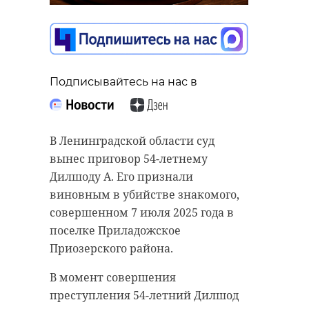
Подписывайтесь на нас в
Подписывайтесь на нас в
Подписывайтесь на нас в
Ленинградская область и группа
компаний "Догма" договорились
В Ленинградской области суд
На площадке Петербургского
вместе развивать территорию в
вынес приговор 54-летнему
международного экономического
Бугровском городском поселении.
Дилшоду А. Его признали
форума губернатор Ленинградской
Соглашение подписал губернатор
виновным в убийстве знакомого,
области Александр Дрозденко
Александр Дрозденко в четверг, 4
совершенном 7 июля 2025 года в
встретился с председателем банка
июня, на ПМЭФ-2026.
поселке Приладожское
«ПСБ» Петром Фрадковым.
Приозерского района.
Речь идет о крупном проекте
Стороны обсудили конкретные
жилищного строительства.
В момент совершения
шаги по развитию спортивной
Планируется возвести дома общей
преступления 54-летний Дилшод
инфраструктуры и поддержке