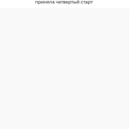
приняла четвертый старт
сезона на открытом
воздухе