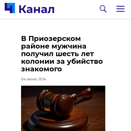
Александр
В Буграх планируют
В Приозерском
Дрозденко
масштабное
районе мужчина
встретился с
строительство жилья
получил шесть лет
председателем
и соцобъектов
колонии за убийство
банка «ПСБ» Петром
знакомого
04 июня, 12:42
Фрадковым
04 июня, 13:14
04 июня, 12:52