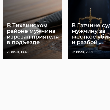
ПСБ и Ленобласть
Дрозденко
договорились о
рассказал о
реализации
подготовке к
совместны ...
праздно ...
В Тихвинском
В Гатчине су
16 июня 2022, 09:29
06 августа, 06:54
районе мужчина
мужчину за
изрезал приятеля
жесткое уби
в подъезде
и разбой ...
29 июня, 18:48
03 июля, 20:21