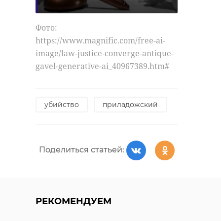
Фото:
https://t.me/drozdenko_au_lo/10544
Фото:
https://www.magnific.com/free-ai-
image/law-justice-converge-antique-
александр дрозденко
ПСБ
gavel-generative-ai_40967389.htm#
Поделиться статьей:
убийство
приладожский
Поделиться статьей:
РЕКОМЕНДУЕМ
РЕКОМЕНДУЕМ
Александр