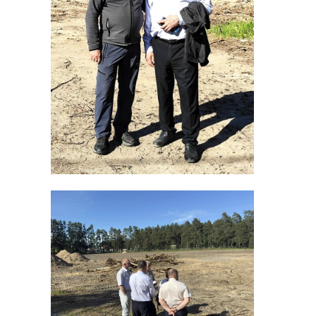
Кингисеппского, Киришского,
Лужского и Тихвинского районов.
Такие решения будут расширять
дальше, так как они быстрые в
установке и удобные для жителей.
Еще одно направление — кадры и
поддержка медиков. В 2025 году по
программе "Земский врач/
фельдшер" в область пришли 413
специалистов, в том числе 267
врачей и 146 профессионалов
среднего звена. Теперь важно
удержать их на местах за счет
зарплат, жилья и условий работы.
Также отдельно поручено
обеспечить быструю