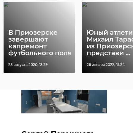
диагнозом, чтобы
помощь была
современной,
В Приозерске
Юный атлети
комфортной и
завершают
Михаил Тара
доступной",
капремонт
из Приозерс
- подчеркнул
футбольного поля
представи ...
губернатор.
28 августа 2020, 13:29
26 января 2022, 15:24