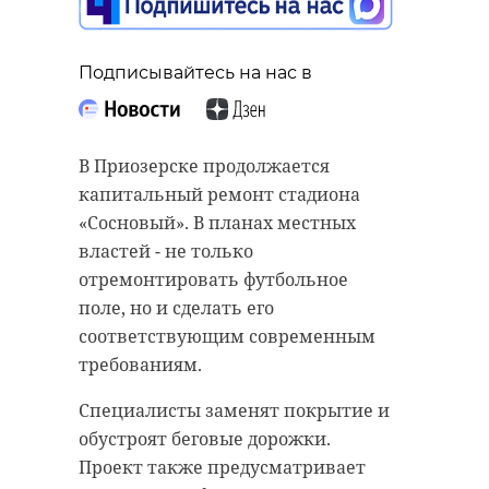
Подписывайтесь на нас в
Подписывайтесь на нас в
В Приозерске продолжается
Подписывайтесь на нас в
В минувшие выходные в Санкт-
капитальный ремонт стадиона
Петербурге завершился III этап
«Сосновый». В планах местных
Кубка России по практической
властей - не только
стрельбе в дисциплине «карабин
Рождаемость и
отремонтировать футбольное
пистолетного калибра».
продолжительность жизни
поле, но и сделать его
Спортсмены из Ленинградской
напрямую связаны с качеством
соответствующим современным
области завоевали на турнире
медицины. Люди готовы создавать
требованиям.
большое количество призовых
семьи тогда, когда уверены, что
Специалисты заменят покрытие и
мест.
могут получить нормальную,
обустроят беговые дорожки.
доступную и человеческую
В личном зачете среди мужчин
Проект также предусматривает
медицинскую помощь, отметил во