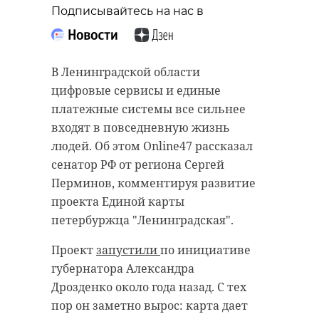
Подписывайтесь на нас в
В Ленинградской области
цифровые сервисы и единые
платежные системы все сильнее
входят в повседневную жизнь
людей. Об этом Online47 рассказал
сенатор РФ от региона Сергей
Фото:
Перминов, комментируя развитие
https://max.ru/drozdenko_au_lo/AZ6r0ykCMJ0
проекта Единой карты
петербуржца "Ленинградская".
Проект
запустили
по инициативе
александр дрозденко
губернатора Александра
здравоохранение
Дрозденко около года назад. С тех
пор он заметно вырос: карта дает