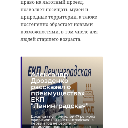
право на льготный проезд,
Поделиться статьей:
позволяет посещать музеи и
природные территории, а также
постепенно обрастает новыми
возможностями, в том числе для
людей старшего возраста.
Александр
Дрозденко
рассказал о
преимуществах
ЕКП
"Ленинградская"
Десятки тысяч жителей 47 региона
оформили ЕКП "Ленинградская" в
первый год ее работы. О
преимуществах карты рассказал