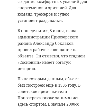
Василий Иванов занял второе
создание комфортных условий для
вторник, 9 июня, губернатор
место, а Роман Мазурин - третье.
спортсменов и зрителей. Для
Ленинградской области Александр
Ольга Пичугова взяла серебро
команд, тренеров и судей
Дрозденко в своем канале в MAX.
среди женщин, - рассказали в
установят раздевалки.
Комитете по спорту Ленобласти.
В понедельник, 8 июня, глава
"Рождение детей и
В дуэльной стрельбе
администрации Приозерского
продолжительность
победителями стали Роман
района Александр Соклаков
жизни — это не
Мазурин и Ольга Пичугова.
провел рабочее совещание на
разные задачи.
Серебро в этой категории взял
объекте. Он отметил, что стадион
Решение создать
Василий Иванов, бронзу - Дарья
«Сосновый» имеет богатую
Реверук. В командном зачете
семью и дать жизнь
историю.
сборная Ленобласти заняла первое
ребенку начинается с
По некоторым данным, объект
место.
доверия к медицине
был построен еще в 1935 году. В
— качественной,
Отметим, III этап Кубка России по
советское время жители
комфортной,
практической стрельбе в
Приозерска также занимались
человечной. А
дисциплине «карабин
здесь спортом. В начале 2000-х
продолжительность