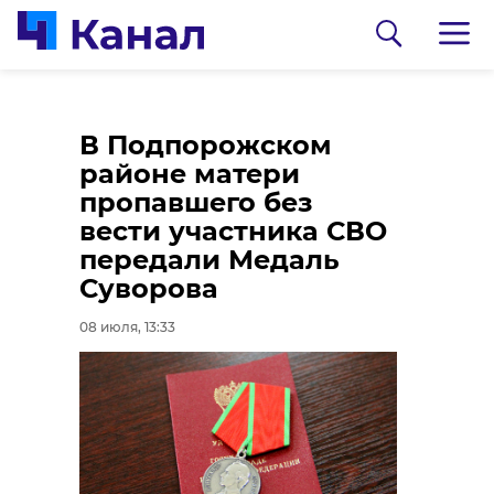
В Гатчинском округе
Во Всеволожске
В Подпорожском
начался ремонт
отмечают День
районе матери
Сиверского шоссе
семьи, любви и
пропавшего без
верности
вести участника СВО
08 июля, 12:46
передали Медаль
08 июля, 12:36
Суворова
08 июля, 13:33