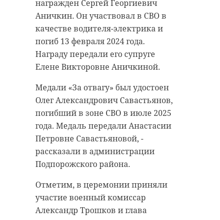
территории Северной столицы и
Ленобласти составит от +3 до +8
награжден Сергей Георгиевич
Ленинградской области.
градусов. В Санкт-Петербурге
Аничкин. Он участвовал в СВО в
термометры покажут от +6 до +8
качестве водителя-электрика и
В квартире задержанного
градусов. Атмосферное давление
погиб 13 февраля 2024 года.
оперативники нашли 50
составит 754 мм рт. ст., что ниже
Награду передали его супруге
расфасованных и приготовленных
нормы.
Елене Викторовне Аничкиной.
к сбыту закладок. Они также
изъяли электронные весы,
Ветер северный 5-10 м/с. Как
Медали «За отвагу» был удостоен
упаковочный материал, пять
сообщил ведущий специалист
Олег Александрович Савастьянов,
пакетов и пластиковую емкость с
центра Фобос Михаил Леус,
погибший в зоне СВО в июле 2025
наркотическим средством.
метеорологические условия в
года. Медаль передали Анастасии
регионе будет формировать
Петровне Савастьяновой, -
Экспертиза показала, что в трех
тыловая часть циклона, уходящего
рассказали в администрации
пакетах и закладке содержался
на восток Центрального
Подпорожского района.
амфетамин массой более 290
федерального округа.
граммов. Другие улики будут
Отметим, в церемонии приняли
исследованы позднее. Общая
Днем в пятницу, 24 апреля, в
участие военный комиссар
масса изъятых психотропных
Ленобласти ожидаются
Александр Трошков и глава