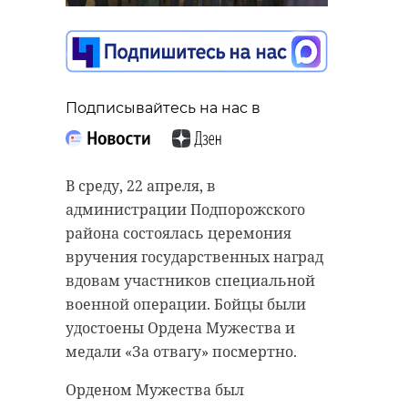
распространителя
амфетамина в
Петербурге и
Ленобласти
Подписывайтесь на нас в
Подписывайтесь на нас в
23 апреля, 08:50
В четверг, 23 апреля, в
В среду, 22 апреля, в
Ленинградской области ожидается
администрации Подпорожского
Подписывайтесь на нас в
облачная с прояснениями погода.
района состоялась церемония
Местами, преимущественно в
вручения государственных наград
восточных районах, пройдут
вдовам участников специальной
Сотрудники полиции задержали
кратковременные дожди с
военной операции. Бойцы были
43-летнего неработающего жителя
мокрым снегом. Похолодание в
удостоены Ордена Мужества и
Санкт-Петербурга. Мужчина
регионе продолжится.
медали «За отвагу» посмертно.
осуществлял сбыт амфетамина
через интернет магазины на
Температура воздуха в
Орденом Мужества был