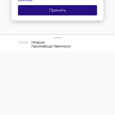
Принять
21:58
Новую
производственную
площадку птицефабрики
«Роскар» в Выборгском
районе подключили к
газу