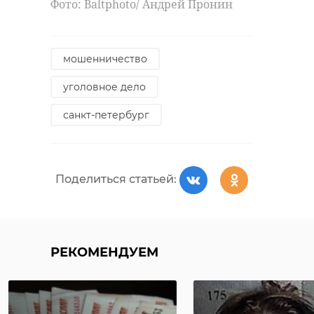
Фото: Baltphoto/ Андрей Пронин
кладбище в поселке Сосновка в
11:30.
всеволожск
александр дрозденко
мошенничество
уголовное дело
Поделиться статьей:
санкт-петербург
Поделиться статьей:
РЕКОМЕНДУЕМ