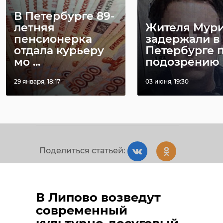
В Петербурге 89-
летняя
Жителя Мур
Фото:
пенсионерка
задержали в
https://vk.com/wall192501846_7733
отдала курьеру
Петербурге 
мо ...
подозрению в 
29 января, 18:17
03 июня, 19:30
спецоперация
сланцы
погибший солдат
Поделиться статьей:
В Липово возведут
РЕКОМЕНДУЕМ
современный