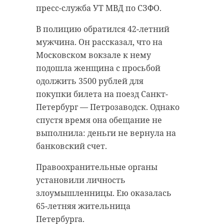
городе Сланцы. Он окончил
47 регионе, иметь высшее
пресс-служба УТ МВД по СЗФО.
местную школу №1 и
образование, управленческий
индустриальный техникум, а
В полицию обратился 42-летний
опыт и не иметь судимостей.
затем работал на
мужчина. Он рассказал, что на
автопредприятиях города. Осенью
Мультикластер во Всеволожске
Московском вокзале к нему
2022 года ленинградец был
стал основной площадкой проекта
подошла женщина с просьбой
призван на защиту Родины в
— там прошел первый из четырех
одолжить 3500 рублей для
рамках частичной мобилизации
обучающих модулей. Сейчас
покупки билета на поезд Санкт-
участники подходят к финалу.
Петербург — Петрозаводск. Однако
В ходе боевых действий, 27 ноября
Завершение курса "Эффективный
спустя время она обещание не
2025 года, Михаил Викторович
руководитель государственного и
выполнила: деньги не вернула на
получил тяжелое ранение. Более
муниципального управления"
банковский счет.
10 месяцев он боролся за жизнь в
запланировано на 30 июня 2026
госпиталях Москвы. Однако 10
Правоохранительные органы
года.
марта 2026 года сердце героя
установили личность
остановилось.
На заседании Общественного
злоумышленницы. Ею оказалась
совета программы губернатор
65-летняя жительница
Соболезнования родным и
Александр Дрозденко подчеркнул
Петербурга.