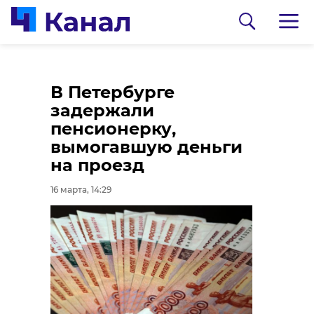
В зоне СВО погиб
В Петербурге
старший лейтенант
задержали
из Сланцев Михаил
пенсионерку,
Гончаров
вымогавшую деньги
на проезд
16 марта, 13:36
16 марта, 14:29
0:00
/ 0:00
Ветеран СВО Павел
Ксенофонтов
готовится к работе в