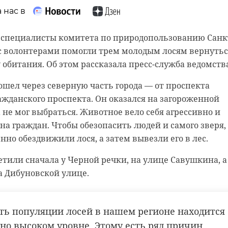
 нас в
оре дома 67 по улице Шоссе в Лаврики. У мальчика
 нас в
ерелом ноги.
и специалисты комитета по природопользованию Санк
оопарке показали детенышей манулов Шу и Пепе,
тет возбудил уголовное дело. Специалисты
с волонтерами помогли трем молодым лосям вернутьс
На свет появились сразу четыре котенка редкого
чины и обстоятельства происшествия. Другие
 обитания. Об этом рассказала пресс-служба ведомств
да. Малышам исполнился месяц: они уже открыли гла
е уточняются.
веренно вставать на лапы и активно изучают
ошел через северную часть города — от проспекта
gnific.com/ru/free-photo/man-resting-his-foot-electric-
ока сотрудники стараются не тревожить семейство,
жданского проспекта. Он оказался на загороженной
еще не определен.
а не мог выбраться. Животное вело себя агрессивно и
htm#fromView=search&page=1&position=6&uuid=003a1be3
на граждан. Чтобы обезопасить людей и самого зверя,
стов, мама Пепе прекрасно справляется с заботой о
но обездвижили лося, а затем вывезли его в лес.
менность стала неожиданностью для сотрудников
ery=%D1%81%D0%B0%D0%BC%D0%BE%D0%BA%D0%B0%D
ение четырех детенышей — настоящим успехом
етили сначала у Черной речки, на улице Савушкина, а
анению вида.
а Дибуновской улице.
мурино
самокат
что манулы довольно сложно размножаются в неволе,
пополнение стало особенно значимым событием. Под
ть популяции лосей в нашем регионе находится
ши останутся примерно до полугода, после чего начн
чно высоком уровне. Этому есть ряд причин,