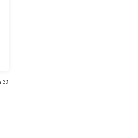
е 30
›
 Шу
В Ленинградском
слел: в
зоопарке прошло
градский
первое свидание
к везут н ...
ману ...