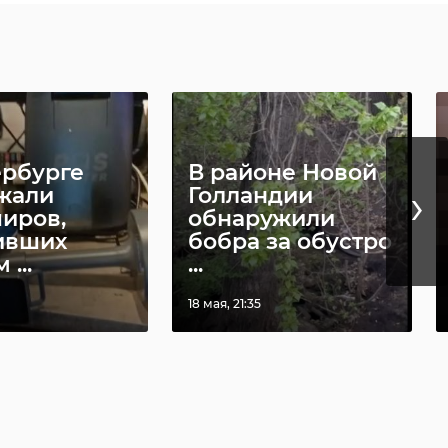
025, 21:45
05 марта, 21:15
ербурге
В районе Новой
›
жали
Голландии
иров,
обнаружили
ивших
бобра за обустро
...
...
18 мая, 21:35