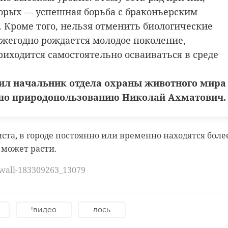
изнь.
торых — успешная борьба с браконьерским
 Кроме того, нельзя отменить биологические
ежегодно рождается молодое поколение,
оопарк
Манул Шу
манул пепе
риходится самостоятельно осваиваться в среде
животные
ил начальник отдела охраны животного мира
по природопользованию Николай Ахматович.
ста, в городе постоянно или временно находятся боле
а может расти.
/wall-183309263_13079
Манул Шу из
Ленинградского
Манул
ого
зоопарка
повзро
тивно
успешно готовитс
Ленин
!видео
лось
...
зоопар