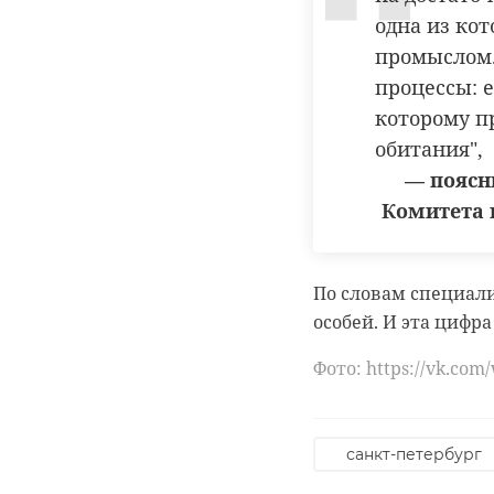
самостоятельную ж
одна из ко
промыслом.
процессы: 
ленинградский з
которому п
манулы
обитания",
— поясн
Комитета 
РЕКОМЕНДУЕМ
По словам специали
особей. И эта цифр
Фото: https://vk.com
‹
В Ленинградском
Манул Шу из
зоопарке
Ленинградск
появился на свет
зоопарка ак
санкт-петербург
детеныш ма ...
набирает ...