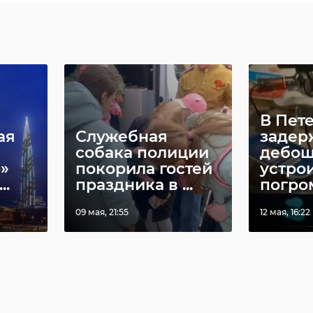
05 ноября 2025, 22:00
22 декабря 2
В Пет
ая
Служебная
задер
собака полиции
дебош
»
покорила гостей
устро
..
праздника в ...
погром 
09 мая, 21:55
12 мая, 16:22