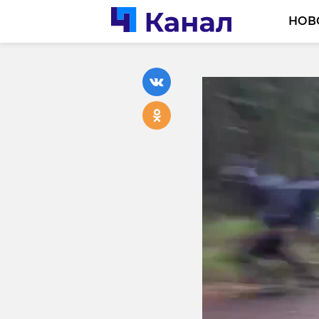
НОВ
В Леноб
после п
от само
15 июня, 20:14