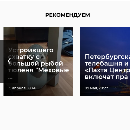
09 августа 2023, 13:56
14 октября 2024, 12:36
РЕКОМЕНДУЕМ
Устроившего
‹
схватку с
Петербургск
большой рыбой
телебашня и
тюленя "Меховые
«Лахта Центр
...
включат пра .
15 апреля, 18:46
09 мая, 20:27