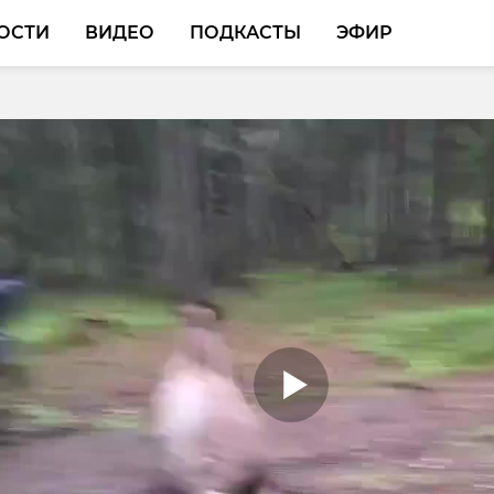
ОСТИ
ВИДЕО
ПОДКАСТЫ
ЭФИР
ласти возбудили дело
ерелома ноги у ребенк
катчика