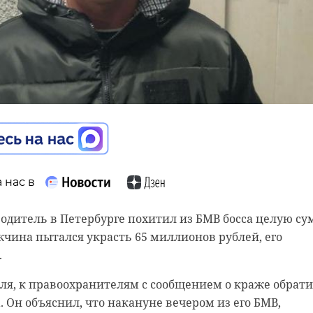
 нас в
 нас в
дитель в Петербурге похитил из БМВ босса целую су
чина пытался украсть 65 миллионов рублей, его
в отношении пенсионеров в Петербурге задержана 23-
.
 Ленинградской области. Она обманом вынуждала
 нас в
едавать крупные суммы, представляясь курьером,
аля, к правоохранителям с сообщением о краже обрат
ы развития двусторонних связей обсудили губернато
гает защитить их деньги. Жертвы теряли сотни тыся
 Он объяснил, что накануне вечером из его БМВ,