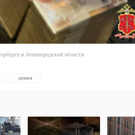
тве на уровне вузов.
ерминов, сенатор РФ и заместитель Секретаря
ерального совета Всероссийской политической
партии «Единая Россия»
тербургу и Ленинградской области
енко
сергей перминов
танзания
кража