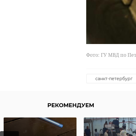
сотрудничес
Сергей П
Ген
Фото: 47channel
Фото: ГУ МВД по Пе
александр дрозд
санкт-петербург
экономика
РЕКОМЕНДУЕМ
РЕКОМЕНДУЕМ