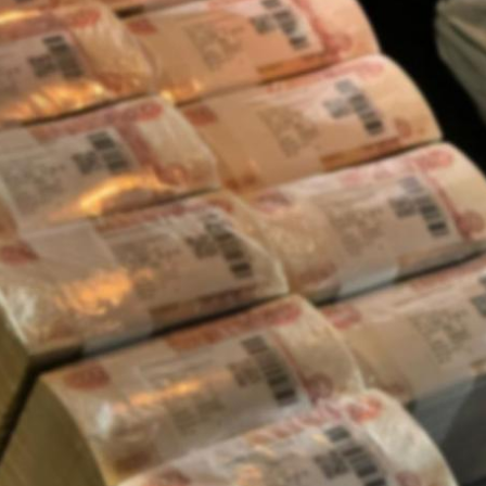
Сергей Перминов, сенатор РФ
 выражена готовность заключить побратимские
нийским регионом. И было указано, что Ленинградска
, благодаря своим логистическим мощностям, таким к
особны выступить стыковочным торговым коридором
риканскими странами, мостом для нового качества
метил представитель в Совфеде от 47 региона.
ных направлений, действительно, немало. Как
вестиционных, так и гуманитарных, включая
 и научно-образовательные обмены. Поэтому
ой стороне были адресованы приглашения на
экономический БРИФ-2025, молодежные —
 Невского» и «Ладога», а также предложение о