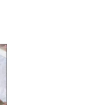
ё
0
а