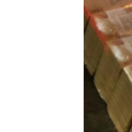
Губернатором была
соглашения с танза
область и Танзания
морские порты, сп
между Россией и Аф
деловых связей, от
Потенциаль
торгово-ин
культурные
танзанийск
форумы — 
«Александра