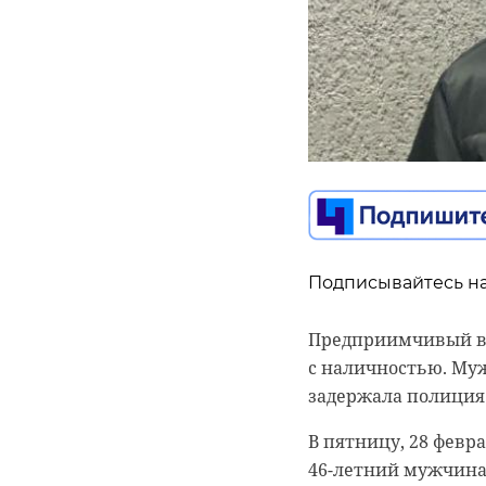
Подписывайтесь на
Подписывайтесь на
Предприимчивый во
с наличностью. Муж
За мошенничество 
задержала полиция
летняя жительница
Подписывайтесь на
пожилых людей пер
В пятницу, 28 февр
На днях перспектив
который якобы помо
46-летний мужчина.