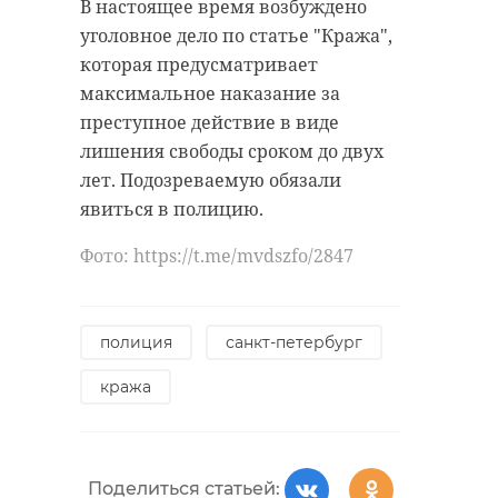
Горка будет работать со 2 по 11
В настоящее время возбуждено
января с 11:00 до 20:00. Вход на
уголовное дело по статье "Кража",
площадку свободный.
которая предусматривает
максимальное наказание за
Фото: https://ru.freepik.com/free-
преступное действие в виде
photo/full-shot-kid-having-fun-
лишения свободы сроком до двух
outdoors_13106676.htm#fromView=search&page
лет. Подозреваемую обязали
368b-452d-8fbf-
явиться в полицию.
16d9f4d55b3d&query=%D0%B7%D0%B8%D0
Фото: https://t.me/mvdszfo/2847
выборг
горка
дети
полиция
санкт-петербург
кража
Поделиться статьей:
Поделиться статьей: