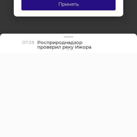
Принять
07:38
Росприроднадзор
проверил реку Ижора
после жалоб жителей