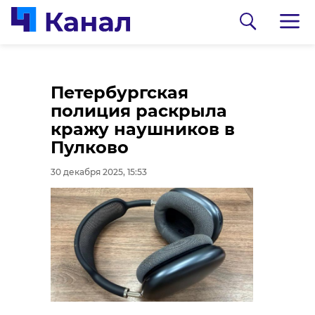
Новую горку для
Петербургская
катания на
полиция раскрыла
"ватрушках" откроют
кражу наушников в
в Выборге
Пулково
30 декабря 2025, 14:59
30 декабря 2025, 15:53