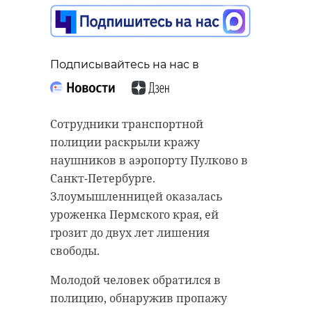
Подписывайтесь на нас в
Подписывайтесь на нас в
Новая тюбинговая горка на
Сотрудники транспортной
Батарейной горе откроется в
полиции раскрыли кражу
Выборге 2 января. Посещение
наушников в аэропорту Пулково в
аттракциона будет бесплатным.
Санкт-Петербурге.
Об этом сообщили в районной
Злоумышленницей оказалась
администрации.
уроженка Пермского края, ей
грозит до двух лет лишения
Для жителей и гостей Выборга
свободы.
подготовили две трассы для
катания. "Ватрушки" и шлемы
Молодой человек обратился в
выдают на месте, также сделана
полицию, обнаружив пропажу