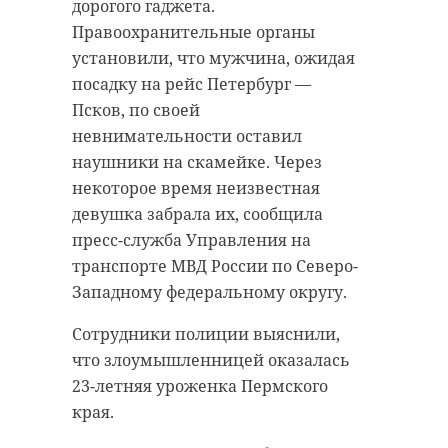
автоматизированная система
дорогого гаджета.
подъема тюбингов. В
Правоохранительные органы
администрации отметили, что
установили, что мужчина, ожидая
дети в возрасте 10 лет
посадку на рейс Петербург
—
допускаются на аттракцион
Псков, по своей
только в сопровождении
невнимательности оставил
взрослых.
наушники на скамейке. Через
некоторое время неизвестная
девушка забрала их, сообщила
"Собирайте друзей и
пресс-служба Управления на
семью — ждем вас за
транспорте МВД России по Северо-
порцией зимнего
Западному федеральному округу.
веселья!"
Сотрудники полиции выяснили,
— говорится в
что злоумышленницей оказалась
сообщении.
23-летняя уроженка Пермского
края.