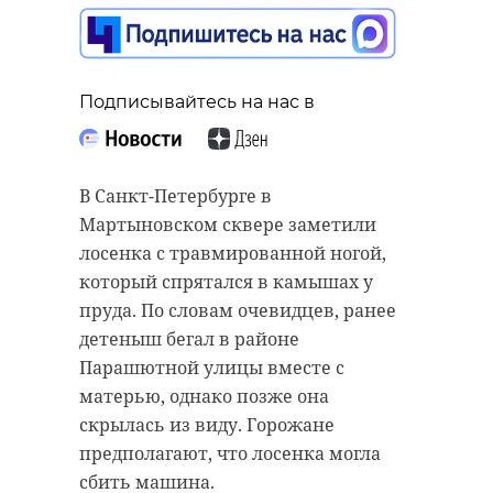
Подписывайтесь на нас в
Подписывайтесь на нас в
Подписывайтесь на нас в
В Санкт-Петербурге в
Мартыновском сквере заметили
Днем в понедельник, 18 мая,
Когда активированный уголь не
лосенка с травмированной ногой,
сотрудники полиции задержали
помог, в ход пошла пневматика. В
который спрятался в камышах у
двух мужчин в лесном массиве
полицию Калининского района
пруда. По словам очевидцев, ранее
возле деревни Рохма
обратилась петербурженка,
детеныш бегал в районе
(Всеволожский район
которая пожаловалась на стрелка
Парашютной улицы вместе с
Ленобласти). В момент появления
на Меньшиковском проспекте.
матерью, однако позже она
оперативников они выкапывали
скрылась из виду. Горожане
По словам женщины, она шла
из земли пакет с неизвестным
предполагают, что лосенка могла
вдоль дома с друзьями, когда
веществом.
сбить машина.