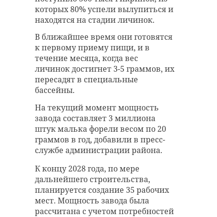
минеральных удобрений (на
председатель местного отделения
которых 80% успели вылупиться и
Кировском проспекте) был найден
Красного Креста, Елена
находятся на стадии личинок.
предмет, напоминающий старый
Барабошкина, которая объяснила
В ближайшее время они готовятся
боеприпас.
разницу между ВИЧ и СПИДом.
к первому приему пищи, и в
ВИЧ представляет собой
Прибывший на место наряд
течение месяца, когда вес
инфекцию, которая ослабляет
установил, что в вырытом
личинок достигнет 3-5 граммов, их
иммунную систему, тогда как
котловане находился объект,
пересадят в специальные
СПИД — это совокупность
похожий на сильно ржавый
бассейны.
заболеваний, возникающих на
артиллерийский снаряд.
фоне ослабленного иммунитета.
На текущий момент мощность
Как сообщили в пресс-службе
завода составляет 3 миллиона
Елена Анатольевна напомнила,
вневедомственной охраны Санкт-
штук малька форели весом по 20
что вирус ВИЧ неустойчив и
Петербурга и Ленобласти,
граммов в год, добавили в пресс-
недолго сохраняется в
специалисты обеспечили охрану и
службе администрации района.
окружающей среде. Он не
оцепление территории
передаётся через укусы
происшествия.
К концу 2028 года, по мере
насекомых, в быту — при
дальнейшего строительства,
использовании общей посуды,
Затем взрывотехники
планируется создание 35 рабочих
рукопожатиях, поцелуях и
подтвердили, что это 152-
мест. Мощность завода была
объятиях.
миллиметровый артиллерийский
рассчитана с учетом потребностей