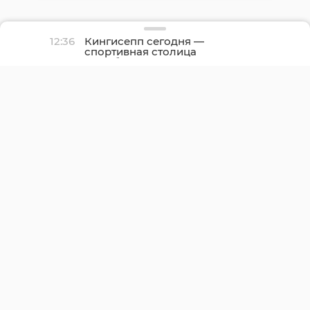
12:36
Кингисепп сегодня —
спортивная столица
Ленобласти: начался
День физкультурника