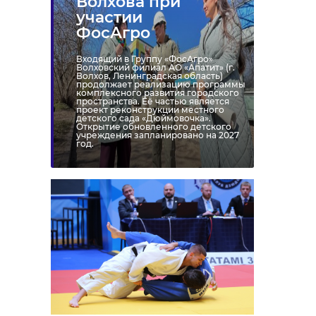
Волхова при
участии
ФосАгро
Входящий в Группу «ФосАгро»
Волховский филиал АО «Апатит» (г.
Волхов, Ленинградская область)
продолжает реализацию программы
комплексного развития городского
пространства. Её частью является
проект реконструкции местного
детского сада «Дюймовочка».
Открытие обновленного детского
учреждения запланировано на 2027
год.