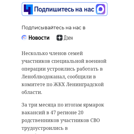
Подписывайтесь на нас в
Подписывайтесь на нас в
Подписывайтесь на нас в
В среду, 27 мая, Госавтоинспекция
Несколько членов семей
Житель Приозерского района
по Санкт-Петербургу и
участников специальной военной
предстанет перед судом за
Ленинградской области
операции устроились работать в
повторное управление
опубликовала сводку
Леноблводоканал, сообщили в
автомобиля в состоянии
происшествий за последние
комитете по ЖКХ Ленинградской
опьянения. Об этом сообщила
сутки. В обоих регионах
области.
пресс-служба прокуратуры
произошло 335 аварий.
За три месяца по итогам ярмарок
Ленинградской области.
В Ленинградской области
вакансий в 47 регионе 20
Ранее 48-летнего мужчину
инспекторы зарегистрировали 76
родственников участников СВО
привлекли к административной
ДТП. В двух авариях пострадали
трудоустроились в