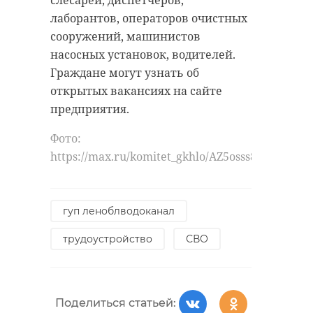
лаборантов, операторов очистных
Поделиться статьей:
санкт-петербург
дтп
сооружений, машинистов
ленобласть
насосных установок, водителей.
Граждане могут узнать об
открытых вакансиях на сайте
РЕКОМЕНДУЕМ
Поделиться статьей:
предприятия.
Фото:
https://max.ru/komitet_gkhlo/AZ5osss8Sik
В Ленобласти
В отношении
возбудили дело
сотрудников
гуп леноблводоканал
по факту гибели
администра
12-летне ...
Приозерского 
трудоустройство
СВО
08 июля 2020, 21:09
19 октября 2020, 17:37
Поделиться статьей: