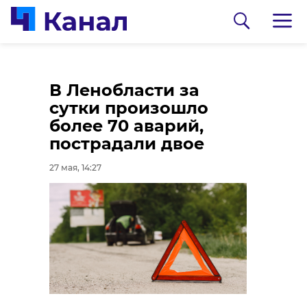
Девочка-подросток
В Ленобласти за
из Всеволожского
сутки произошло
района предстанет
более 70 аварий,
перед судом за
пострадали двое
кражу у бабушки и
27 мая, 14:27
дедушки
0:00
/ 0:00
27 мая, 13:33
Видео: ГУ МВД РФ по Петербургу и
Ленобласти
Петербуржец сбывал