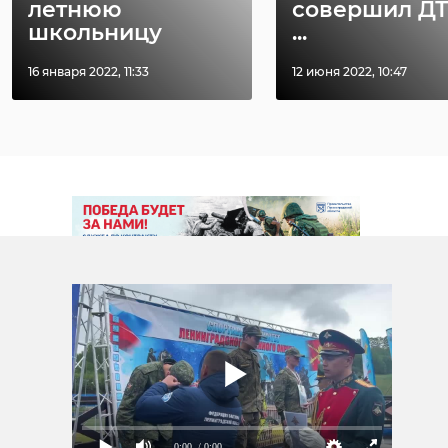
летнюю
совершил ДТ
наркотики
Петербурге
школьницу
...
16 января 2022, 11:33
12 июня 2022, 10:47
Поделиться статьей:
РЕКОМЕНДУЕМ
0:00
/ 0:00