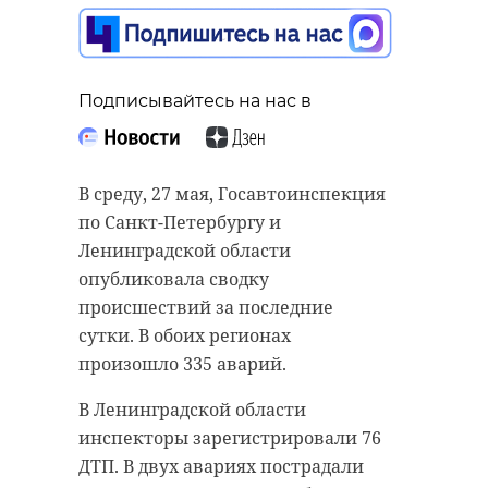
наркотики в
Северной столице и
Ленобласти
Подписывайтесь на нас в
27 мая, 13:31
Подписывайтесь на нас в
В среду, 27 мая, Госавтоинспекция
по Санкт-Петербургу и
Подписывайтесь на нас в
Следственный комитет завершил
Ленинградской области
расследование уголовного дела в
опубликовала сводку
отношении 16-летней девушки из
происшествий за последние
Полицейские задержали 31-
Всеволожского района
сутки. В обоих регионах
летнего петербуржца, которого
Ленобласти. Она обвиняется в
произошло 335 аварий.
подозревают в продаже
совершении кражи в крупном
наркотиков из рук в руки. Видео
В Ленинградской области
размере, - рассказали в среду, 27
задержания и подробности 47
инспекторы зарегистрировали 76
мая, в пресс-службе ведомства.
каналу в среду, 27 мая,
ДТП. В двух авариях пострадали