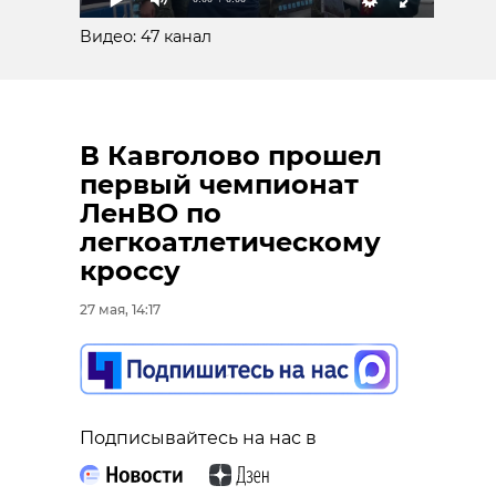
Видео: 47 канал
Петербуржец
Дуэт
отсидел за
петербуржц
вещества,
планировал
освободился и
нелегально
В Кавголово прошел
взялс ...
обогатиться ..
первый чемпионат
ЛенВО по
16 февраля, 14:44
16 марта, 11:09
легкоатлетическому
кроссу
27 мая, 14:17
Подписывайтесь на нас в