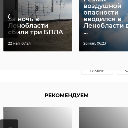
воздушной
‹
опасности
За ночь в
вводился в
Ленобласти
Ленобласти 
сбили три БПЛА
...
22 мая, 07:24
26 мая, 06:23
Фото: https://vk.com
тихвин
РЕКОМЕНДУЕМ