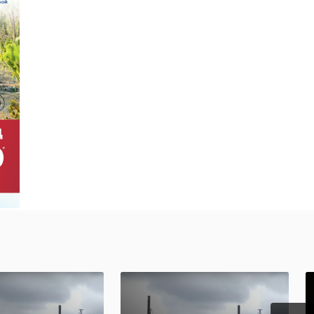
026
тва,