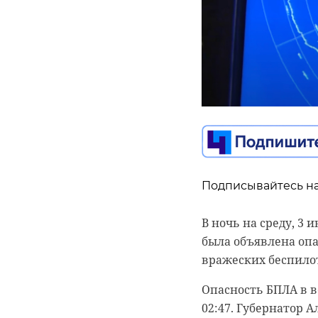
Подписывайтесь на
Подписывайтесь на
В ночь на среду, 3
была объявлена опа
Подписывайтесь на
Во вторник, 2 июня
вражеских беспилот
специальной военно
Международный кин
года. Его похорони
Опасность БПЛА в 
Гатчине, объявил 
администрации Тих
02:47. Губернатор 
станут художестве