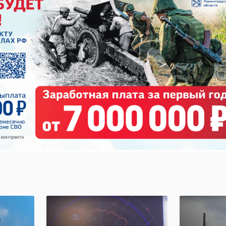
ература и кино" пройдет в Гатчине с 23 по 27 июня 2
 только пространством для профессионального сообщес
открытого диалога со зрителями о кино и литературе.
/wall-115699848_1821
кино
фестиваль