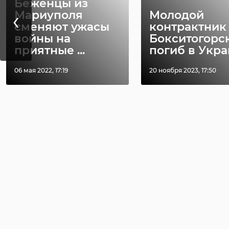
Беженцы из
‹
Мариуполя
Молодой
сменяют ужасы
контрактник
войны на
Бокситогорс
приятные ...
погиб в Укр
06 мая 2022, 17:19
20 ноября 2023, 17:50