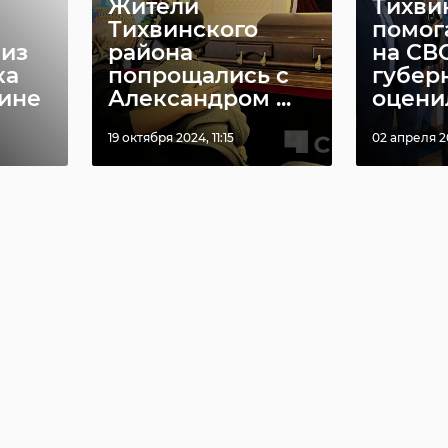
Жители
Тихви
Тихвинского
помог
 из
района
на СВ
ка
попрощались с
губер
аине
Александром ...
оценил 
19 октября 2024, 11:15
02 апреля 20