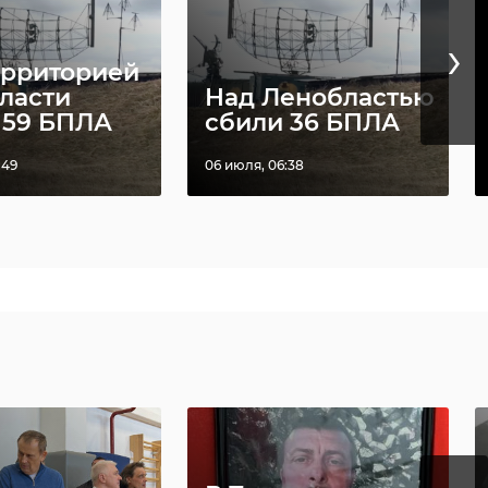
›
ерриторией
ласти
Над Ленобластью
 59 БПЛА
сбили 36 БПЛА
:49
06 июля, 06:38