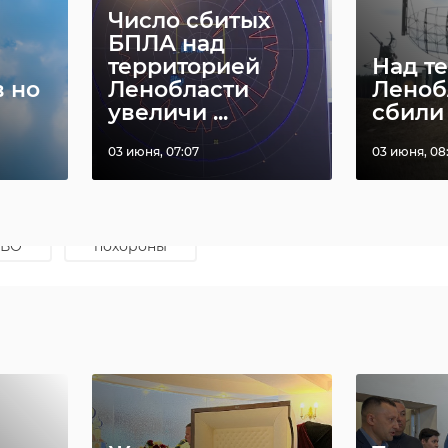
Число сбитых
БПЛА над
территорией
Над т
в но
Ленобласти
Леноб
увеличи ...
сбили
https://vk.com/wall-147238151_149690
03 июня, 07:07
03 июня, 08
/wall-147238151_149690
СВО
похороны