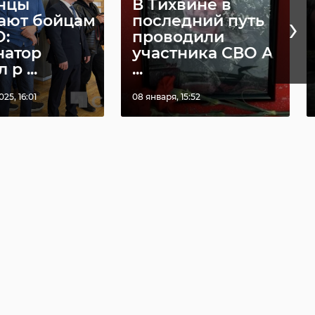
нцы
В Тихвине в
›
ают бойцам
последний путь
О:
проводили
натор
участника СВО А
р ...
...
25, 16:01
08 января, 15:52