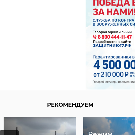
Кинофестиваль "Лит
года. Он станет не
но и для живого и 
Фото: https://vk.com
гатчина
РЕКОМЕНДУЕМ
Режим