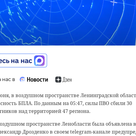
 нас в
 нас в
 июня, в воздушном пространстве Ленинградской облас
сность БПЛА. По данным на 05:47, силы ПВО сбили 30
 нас в
, в Тихвине в последний путь проводили участника
ников над территорией 47 региона.
й операции Сергея Хихича, который погиб в ноябре 2
офестиваль "Литература и кино", который пройдет в
ли под залпы почетного караула, сообщила пресс-служб
воздушном пространстве Ленобласти была объявлена 
шорт-лист конкурсной программы. Участниками смотр
винского района.
Александр Дрозденко в своем telegram-канале предупр
нные, документальные, анимационные фильмы, а так