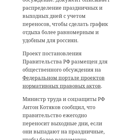
дивизии. Здесь похоронены три
тысячи бойцов Красной Армии,
распределение праздничных и
погибших на фронтах Великой
Отечественной войны. На территории
выходных дней с учетом
установили плиты с именами павших,
проложили дорожки, высадили сто
переносов, чтобы сделать график
деревьев — получилось спокойное,
ухоженное место памяти.
отдыха более равномерным и
удобным для россиян.
Проект постановления
Правительства РФ размещен для
общественного обсуждения на
Федеральном портале проектов
нормативных правовых актов
.
Министр труда и соцзащиты РФ
Антон Котяков сообщил, что
правительство ежегодно
переносит выходные дни, если
они выпадают на праздничные,
чтобы более равномерно