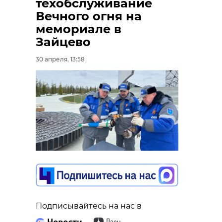
техобслуживание
Вечного огня на
мемориале в
Зайцево
30 апреля, 13:58
Фото: 47 канал
вахта памяти
кировский район
Поделиться статьей:
Подписывайтесь на нас в
РЕКОМЕНДУЕМ