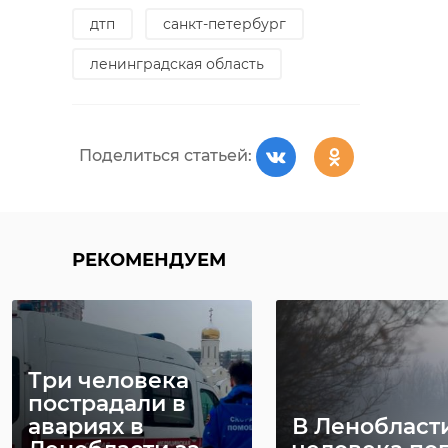
Красной Армии связан с братским
дтп
санкт-петербург
захоронением, которое было
создано в декабре 1941 года у
ленинградская область
деревни Верхняя Назия и
использовалось до марта 1943
года. Здесь были погребены более
Поделиться статьей:
2700 советских военнослужащих,
однако после войны место
захоронения оказалось утрачено.
Его удалось обнаружить в 2020
РЕКОМЕНДУЕМ
году поисковым отрядам
"Пулковский рубеж" и "Магура" в
ходе поисково-разведывательных
работ.
Три человека
Как ранее писал
47 канал
,
пострадали в
территорию благоустроили:
авариях в
В Ленобласт
установили памятные плиты с