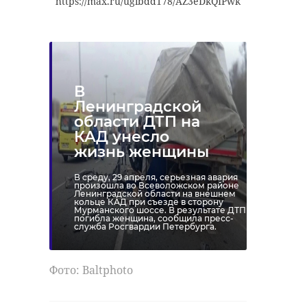
https://max.ru/ugibdd178/AZ3eDkQIPwk
церемоний захоронения более 2
тысяч советских бойцов,
полиция на транспорте
установили 301 имя погибших, а
для захоронения на малой Родине
московский вокзал
передали останки четырех
В
федеральный розыск
Ленинградской
советских солдат.
области ДТП на
КАД унесло
жизнь женщины
Поделиться статьей:
В среду, 29 апреля, серьезная авария
произошла во Всеволожском районе
Ленинградской области на внешнем
кольце КАД при съезде в сторону
Мурманского шоссе. В результате ДТП
погибла женщина, сообщила пресс-
служба Росгвардии Петербурга.
Фото: Вaltphoto
Мемориал трем тысячам воинов