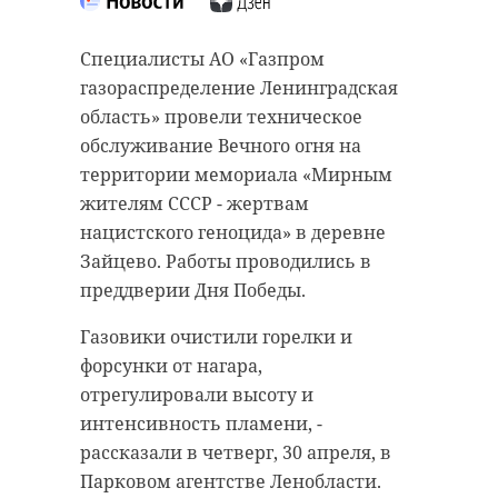
Специалисты АО «Газпром
газораспределение Ленинградская
область» провели техническое
Поисковики
обслуживание Вечного огня на
Поисковики
завершили
заступили на
летнюю Вахт
территории мемориала «Мирным
Вахту Памяти в
Памяти в
жителям СССР - жертвам
Ленобласти: н ...
Кировском ...
нацистского геноцида» в деревне
Зайцево. Работы проводились в
06 августа 2021, 13:12
21 августа 2024, 11:36
преддверии Дня Победы.
Газовики очистили горелки и
форсунки от нагара,
отрегулировали высоту и
интенсивность пламени, -
рассказали в четверг, 30 апреля, в
Парковом агентстве Ленобласти.