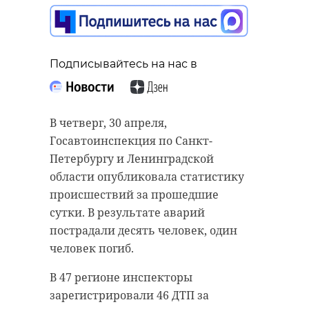
Подписывайтесь на нас в
Подписывайтесь на нас в
Подписывайтесь на нас в
В Кировском районе
Ленинградской области на
В четверг, 30 апреля,
мемориале у полевого кладбища
Госавтоинспекция по Санкт-
Сотрудники транспортной
128-й стрелковой дивизии прошло
Петербургу и Ленинградской
полиции с помощью
торжественное открытие
области опубликовала статистику
автоматизированной
Всероссийской акции "Вахта
происшествий за прошедшие
информационной системы
памяти". Мероприятие дало старт
сутки. В результате аварий
«Сфера» выявили и задержали на
поисковым работам в регионе в
пострадали десять человек, один
Московском вокзале в Санкт-
2026 году и собрало около двух
человек погиб.
Петербурге двух мужчин
сотен участников из разных
В 47 регионе инспекторы
находившихся в федеральном
регионов России — поисковиков,
зарегистрировали 46 ДТП за
розыске. Один из них - 39-летний
ветеранов движения,