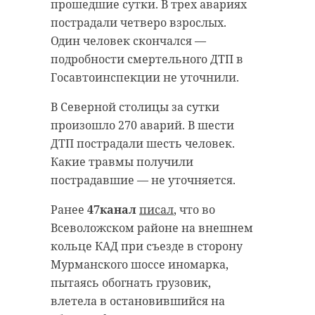
прошедшие сутки. В трех авариях
житель Ленинградской области.
представителей патриотических
пострадали четверо взрослых.
клубов и молодежных
Мужчина уклонялся от явки в
Один человек скончался —
объединений.
судебные органы Санкт-
подробности смертельного ДТП в
Петербурга. Как уточнили в
В ходе открытия акции участники
Госавтоинспекции не уточнили.
четверг, 30 апреля, в УТ МВД
почтили память погибших и
В Северной столицы за сутки
России по СЗФО, он являлся
возложили цветы к мемориалу.
произошло 270 аварий. В шести
обвиняемым в совершении
Лучшие представители
ДТП пострадали шесть человек.
преступления по статье «Кража в
поискового движения получили
Какие травмы получили
крупном размере».
награды регионального и
пострадавшие — не уточняется.
федерального уровня за вклад в
Кроме того, полицейские
сохранение исторической памяти.
Ранее
47канал
писал
, что во
задержали 34-летнего жителя
Всеволожском районе на внешнем
Республики Крым, который
Участвовал в открытии Вахты
кольце КАД при съезде в сторону
скрывался от
памяти-2026 и вручал награды
Мурманского шоссе иномарка,
правоохранительных органов за
вице-губернатор Ленинградской
пытаясь обогнать грузовик,
неуплату алиментов. Оба
области по вопросам развития и
влетела в остановившийся на
задержанных переданы
сохранения культурного наследия