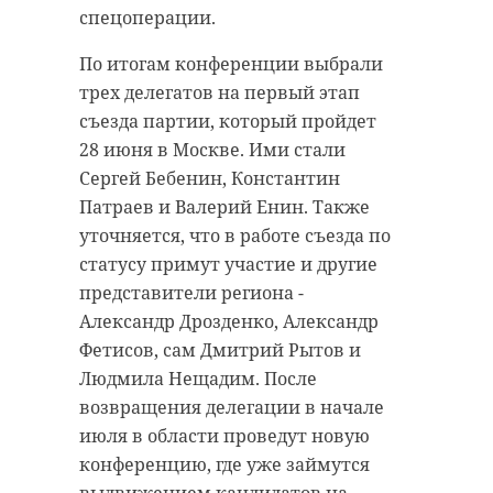
преимуществах
подозреваемого. Им оказался
спецоперации.
ЕКП
ранее судимый житель
"Ленинградская"
Кировского района. Его задержали.
По итогам конференции выбрали
Следствие продолжается.
трех делегатов на первый этап
Десятки тысяч жителей 47 региона
оформили ЕКП "Ленинградская" в
съезда партии, который пройдет
первый год ее работы. О
Фото: Пресс-служба ГУ МВД России
преимуществах карты рассказал
28 июня в Москве. Ими стали
губернатор Ленобласти Александр
по Санкт-Петербургу и
Дрозденко.
Сергей Бебенин, Константин
Ленинградской области
Патраев и Валерий Енин. Также
По словам сенатора, такие
уточняется, что в работе съезда по
решения делают обычные
статусу примут участие и другие
хулиганство
петербург
бытовые дела проще и понятнее.
представители региона -
Не нужно носить с собой пачку
Александр Дрозденко, Александр
гу мвд
документов, проще платить и
Фетисов, сам Дмитрий Рытов и
передвигаться по транспорту в
Людмила Нещадим. После
пределах большой агломерации.
возвращения делегации в начале
Поделиться статьей:
Он отметил, что уже десятки
июля в области проведут новую
тысяч жителей активно
конференцию, где уже займутся
пользуются картой и считают ее
выдвижением кандидатов на