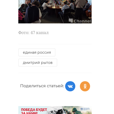
Сергей
Перминов:
Сергей
Европа
Перминов:
Фото: 47 канал
продолжает
Ленобласть
подстрекать Киев
продолжит
...
поддерживать 
единая россия
23 июля, 16:45
24 июля, 11:22
дмитрий рытов
Поделиться статьей: