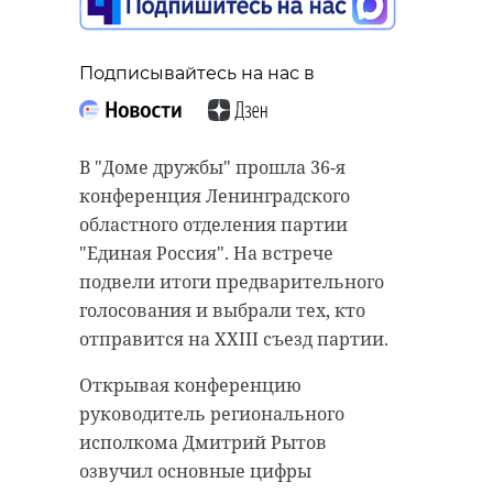
Подписывайтесь на нас в
Подписывайтесь на нас в
Подписывайтесь на нас в
В "Доме дружбы" прошла 36-я
конференция Ленинградского
В Петербурге полицейские
областного отделения партии
В Ленинградской области
задержали 20-летнего местного
"Единая Россия". На встрече
цифровые сервисы и единые
жителя, которого подозревают в
подвели итоги предварительного
платежные системы все сильнее
нападении с перцовым
голосования и выбрали тех, кто
входят в повседневную жизнь
баллончиком на прохожего в
отправится на XXIII съезд партии.
людей. Об этом Online47 рассказал
центре города. Фото
Открывая конференцию
сенатор РФ от региона Сергей
подозреваемого и подробности 47
руководитель регионального
Перминов, комментируя развитие
каналу во вторник, 9 июня,
исполкома Дмитрий Рытов
проекта Единой карты
предоставили в ГУ МВД РФ по 78 и
озвучил основные цифры
петербуржца "Ленинградская".
47 регионам.