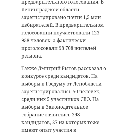
предварительного голосования. В
Проект
В парке на Лиговском проспекте
запустили
по инициативе
Ленинградской области
губернатора Александра
неизвестный мужчина внезапно
зарегистрировано почти 1,5 млн
Дрозденко около года назад. С тех
напал на 36-летнего уроженца
избирателей. В предварительном
пор он заметно вырос: карта дает
одной из стран Африки и без
голосовании поучаствовали 123
право на льготный проезд,
всякой причины распылил ему в
958 человек, а фактически
позволяет посещать музеи и
лицо перцовый газ.
проголосовали 98 708 жителей
природные территории, а также
региона.
Пострадавшему понадобилась
постепенно обрастает новыми
помощь врачей — у него
Также Дмитрий Рытов рассказал о
возможностями, в том числе для
диагностировали химический
конкурсе среди кандидатов. На
людей старшего возраста.
ожог глаз. По факту случившегося
выборы в Госдуму от Ленобласти
завели уголовное дело о
зарегистрировались 50 человек,
хулиганстве.
среди них 5 участников СВО. На
выборы в Законодательное
Сотрудники Центра по
Александр
собрание заявились 398
противодействию экстремизму
Дрозденко
кандидатов, 27 из которых тоже
установили личность
рассказал о
имеют опыт участия в