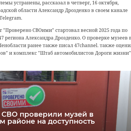
лемы устранены, рассказал в четверг, 16 октября,
огорска быть причастна и к другим подобным случаям
адской области Александр Дрозденко в своем канале
Telegram.
"Проверено СВОими" стартовал весной 2025 года по
7 региона Александра Дрозденко. О проверке музеев 
енобласти ранее также писал 47channel. также оцен
ов" и комплекс "Штаб автомобилистов Дороги жизни"
украл кошелек
 по указке кураторов с
ки в аэропорту «Пулково»
создавал фишинговые
нков
ортной полиции раскрыли кражу кошелька в аэропорту «Пулково».
обронила одна из пассажирок, похитил уборщик воздушной гавани -
 стран ближнего зарубежья.
 УБК ГУ МВД Петербурга и Ленобласти задержали россиянина,
мошенничестве, совершенном группой лиц по предварительному
 СВО проверили музей в
м районе на доступность
улково
кража