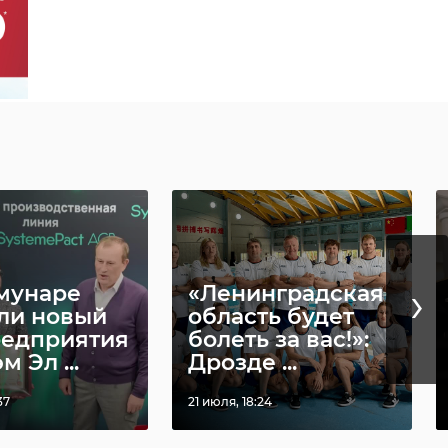
›
мунаре
«Ленинградская
ли новый
область будет
редприятия
болеть за вас!»:
м Эл ...
Дрозде ...
37
21 июля, 18:24