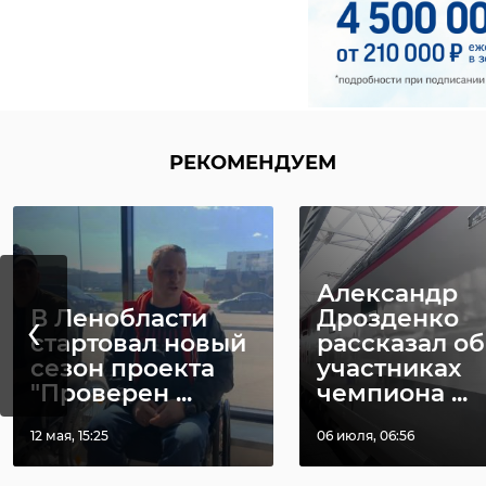
РЕКОМЕНДУЕМ
Александр
‹
В Ленобласти
Дрозденко
стартовал новый
рассказал об
сезон проекта
участниках
"Проверен ...
чемпиона ...
12 мая, 15:25
06 июля, 06:56