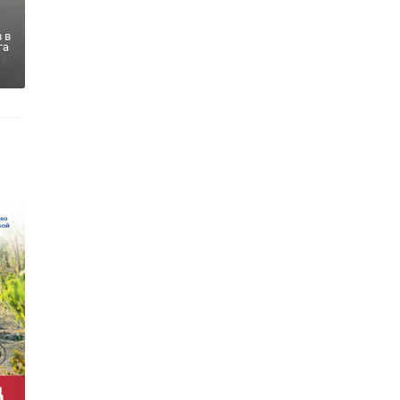
 в
га
ково
В Пулково
›
на не
задержали
л перед
похитительницу
ытыми на
гаджетов на 65 ты
...
, 11:27
02 июля 2025, 11:22