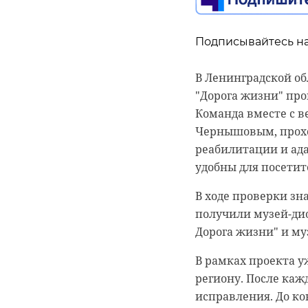
Подписывайтесь на
Подписывайтесь на
Подписывайтесь на
В Ленинградской о
В аэропорту "Пулко
В Бокситогорске п
"Дорога жизни" про
беспошлинной торго
компании. По данны
Команда вместе с 
пропаже флакона т
киберпреступностью
Чернышовым, прох
Металлургов фотог
Полицейские устан
реабилитации и ада
персональной инфо
Свердловской облас
удобны для посетит
кураторам из Укра
Екатеринбург" она з
В ходе проверки зн
часть из них оплати
Чтобы не вызвать п
получили музей-дио
начальницы. По да
Дознанием линейног
Дорога жизни" и му
абонентах, получая 
уголовное дело по 
В рамках проекта у
двух лет лишения с
Следственным отде
региону. После каж
обязательство о явк
Ленинградской обла
исправления. До ко
РФ по СЗФО.
доступ к компьютер