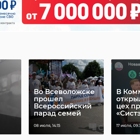
Во Всеволожске
В Ком
прошел
откры
Всероссийский
цех п
парад семей
«Систэ
08 июля, 14:15
17 июля, 09: