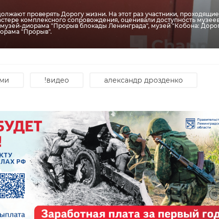
лжают проверять Дорогу жизни. На этот раз участники, проходящие
астере комплексного сопровождения, оценивали доступность музеев
 музей-диорама "Прорыв блокады Ленинграда", музей "Кобона: Доро
орама "Прорыв".
ми
!видео
александр дрозденко
В Пулково
В Пул
охранник
мужчи
магазина забрал
устоя
краже
из забытой сумки
позаб
...
эска ...
26 мая 2025, 15:13
30 июня 2025