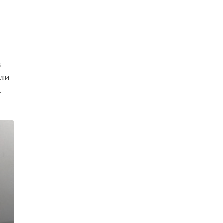
.
в
или
.