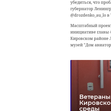
убедиться, что проб
жительница Боксит
губернатор Ленингр
@drozdenko_au_lo в 
Масштабный проект 
инициативе главы 4
Кировском районе Л
музей "Дом авиатор
Уборщик 
Россиянин
пассажир
Украины 
сайты ба
Сотрудники трансп
Бумажник, который 
уроженец одной из
Сотрудники УФСБ и
подозреваемого в 
сговору.
Ветераны
Кировско
!видео
п
среды