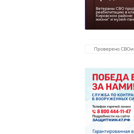
Ветераны СВО продо
реабилитацию в кл
РЕКОМЕНДУЕМ
Кировском районе:
жизни" и музей-пан
Проверено СВОи
В Пулково
Жительница
‹
мигрант не
Ленобласти
устоял перед
попалась в
искушением и
Пулково на 
украл ...
тр ...
20 октября 2023, 17:24
02 августа 2024, 15:13