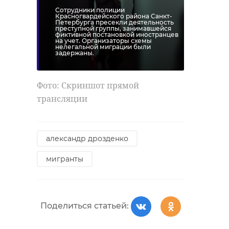
Сотрудники полиции
Красногвардейского района Санкт-
Петербурга пресекли деятельность
преступной группы, занимавшейся
фиктивной постановкой иностранцев
на учет. Организаторы схемы
нелегальной миграции были
задержаны.
Фото: Скриншот прямой
трансляции
александр дрозденко
мигранты
Поделиться статьей: