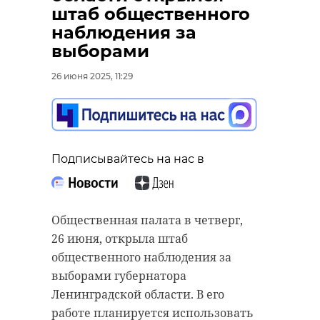
штаб общественного
наблюдения за
выборами
26 июня 2025, 11:29
Подписывайтесь на нас в
Подписывайтесь на нас в
В Ленинградской области с начала
Подписывайтесь на нас в
В минувшую среду, 25 июня,
2025 года зарегистрировали около
Законодательное собрание
35 тысяч собак. Об этом сообщил
Ленинградской области провело
начальник управления
два финальных заседания перед
ветеринарии региона Леонид
Общественная палата в четверг,
летними каникулами.
Кротов во время пресс-
26 июня, открыла штаб
конференции в агентстве
общественного наблюдения за
С сентября 2024 по июнь 2025 года
"Интерфакс".
выборами губернатора
депутаты собрались 16 раз и
Ленинградской области. В его
приняли 187 областных законов.
Закон об обязательной
работе планируется использовать