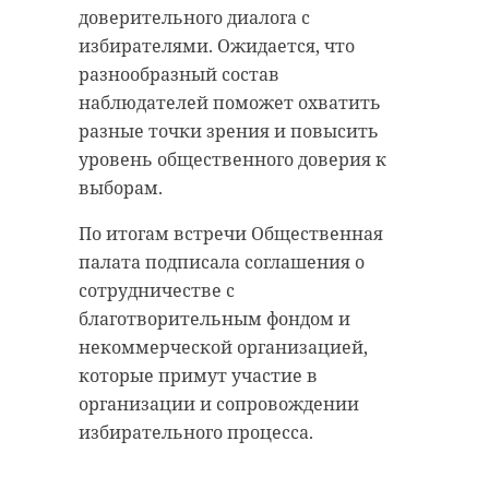
зарегистрированных
Одним из ключевых итогов стало
доверительного диалога с
утверждение "Стратегии
собак. Сейчас их
избирателями. Ожидается, что
социально-экономического
около 35 тысяч — это
разнообразный состав
развития Ленинградской области
и домашние
наблюдателей поможет охватить
до 2036 года".
питомцы, и
разные точки зрения и повысить
служебные
уровень общественного доверия к
животные. Времени
выборам.
"Как видно,
остается немного, но
региональные
По итогам встречи Общественная
мы настроены
законы и бюджет по-
палата подписала соглашения о
завершить этап
прежнему
сотрудничестве с
регистрации в срок",
благотворительным фондом и
ориентированы на
— отметил Леонид
некоммерческой организацией,
социальную
Кротов.
которые примут участие в
поддержку. В центре
организации и сопровождении
внимания — помощь
избирательного процесса.
нашим защитникам,
В 47 регионе насчитывается
их близким,
примерно 8,5 тысячи бездомных