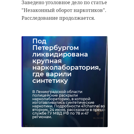
Заведено уголовное дело по статье
"Незаконный оборот наркотиков".
Расследование продолжается.
Под
Петербургом
ликвидирована
крупная
нарколаборатория,
где варили
синтетику
В Ленинградской области
полицейские раскрыли
нарколабораторию, в которой
изготавливались синтетические
наркотики. Подробности 47channel во
вторник, 24 июня, рассказали в пресс-
службе ГУ МВД РФ по 78 и 47
регионам.