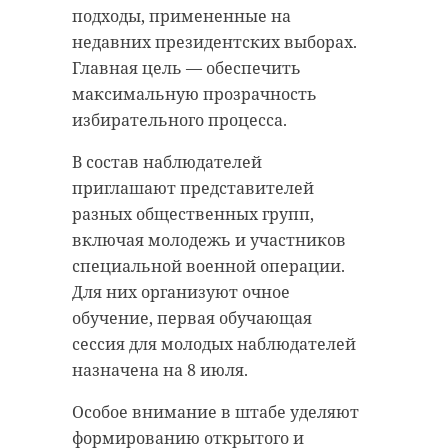
Более половины из них — 102 —
регистрации домашних
подходы, примененные на
были предложены губернатором
животных, в первую очередь
недавних президентских выборах.
региона.
собак, вступил в силу 1 января
Главная цель — обеспечить
2025 года. До 1 июля действует
максимальную прозрачность
Основное внимание уделялось
переходный период — за
избирательного процесса.
социальным вопросам: поддержке
отсутствие регистрации
участников специальной военной
владельцев пока не штрафуют.
В состав наблюдателей
операции и их родных,
Однако уже с июля за
приглашают представителей
многодетных семей и других
несоблюдение закона придется
разных общественных групп,
уязвимых категорий жителей.
заплатить от 1 до 2 тысяч рублей,
включая молодежь и участников
Также принимались меры
напомнил
Кротов.
специальной военной операции.
поддержки для предприятий,
Для них организуют очное
особенно тех, кто пострадал из-за
обучение, первая обучающая
санкций. За это время областные
"К июлю мы
сессия для молодых наблюдателей
законы также были приведены в
планируем выйти на
назначена на 8 июля.
соответствие с новыми
показатель в 40
федеральными нормами.
Особое внимание в штабе уделяют
тысяч
формированию открытого и